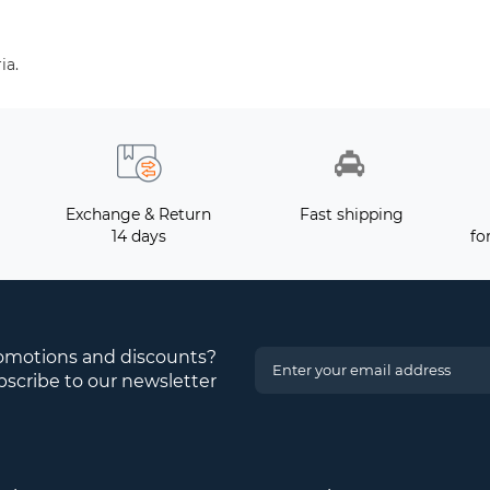
ia.
Exchange & Return
Fast shipping
14 days
fo
romotions and discounts?
scribe to our newsletter