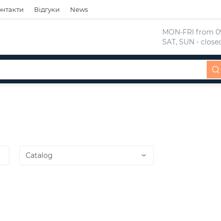
онтакти
Відгуки
News
 MON-FRI from 09
 SAT, SUN - close