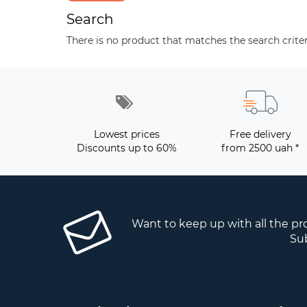
Search
There is no product that matches the search criter
Lowest prices
Free delivery
Discounts up to 60%
from 2500 uah *
Want to keep up with all the p
Sub