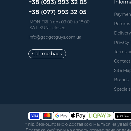
+38 (093) 993 32 05
Inform
+38 (077) 993 32 05
Paymen
 MON-FRI from 09:00 to 18:00, 
Returns
 SAT, SUN - closed
Delivery
info@gadgetguys.com.ua
Privacy 
Terms a
Call me back
Contact
Site Ma
Brands
Specials
* під безкоштовною доставкою мається на увазі 
Доставка курʼєром на адресу отримувача оплач