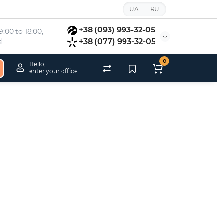
UA
RU
+38 (093) 993-32-05
:00 to 18:00, 
d
+38 (077) 993-32-05
0
Hello,
enter your office