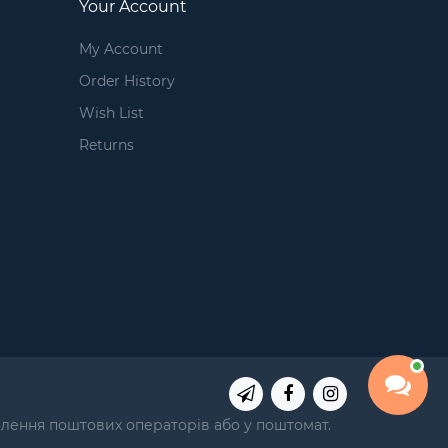
Your Account
My Account
Order History
Wish List
Returns
ділення поштових операторів або у поштомат.