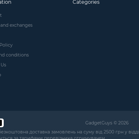
ation
Categories
t
 and exchanges
Policy
nd conditions
 Us
p
GadgetGuys © 2026
безкоштовна доставка замовлень на суму від 2500 грн у від
ується за тарифами перевізника отримувачем.