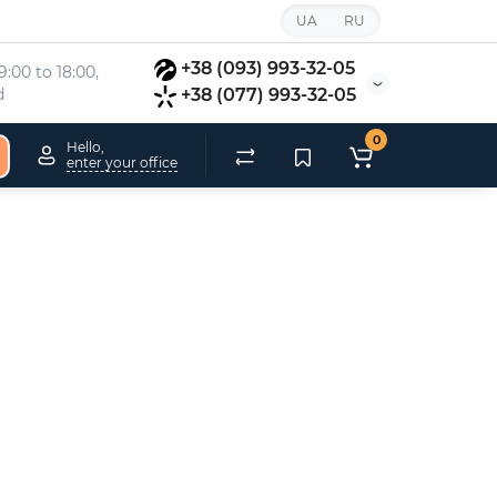
UA
RU
+38 (093) 993-32-05
:00 to 18:00, 
d
+38 (077) 993-32-05
0
Hello,
enter your office