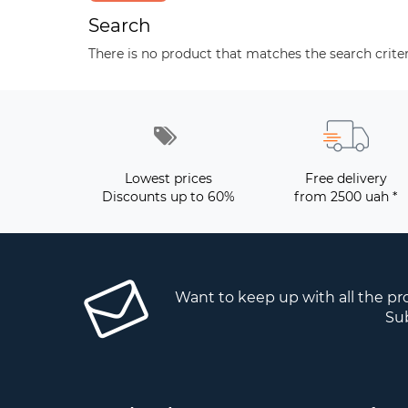
Search
There is no product that matches the search criter
Lowest prices
Free delivery
Discounts up to 60%
from 2500 uah *
Want to keep up with all the p
Sub