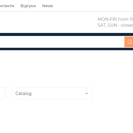
онтакти
Відгуки
News
 MON-FRI from 09
 SAT, SUN - close