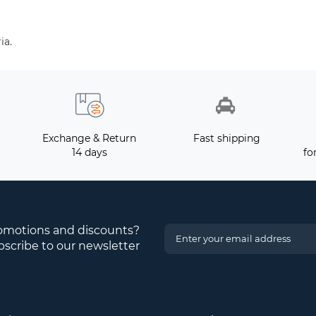
ia.
Exchange & Return
Fast shipping
14 days
fo
romotions and discounts?
scribe to our newsletter