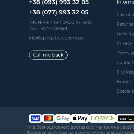
+38 (093) 993 32 05
Inform
+38 (077) 993 32 05
Paymen
 MON-FRI from 09:00 to 18:00, 
Returns
 SAT, SUN - closed
Delivery
info@gadgetguys.com.ua
Privacy 
Terms a
Call me back
Contact
Site Ma
Brands
Specials
* під безкоштовною доставкою мається на увазі 
Доставка курʼєром на адресу отримувача оплач