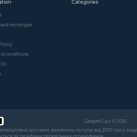
ation
Categories
t
 and exchanges
Policy
nd conditions
 Us
p
GadgetGuys © 2026
безкоштовна доставка замовлень на суму від 2500 грн у від
ується за тарифами перевізника отримувачем.