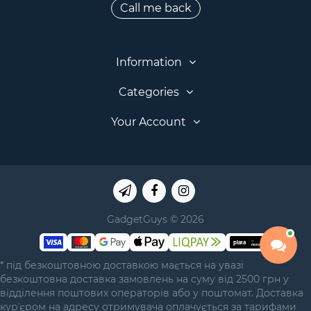
Call me back
Information
Categories
Your Account
GadgetGuys © 2026
* під безкоштовною доставкою мається на увазі
безкоштовна доставка замовлень на суму від 2500 грн у
відділення поштових операторів або у поштомат. Доставка
курʼєром на адресу отримувача оплачується за тарифами