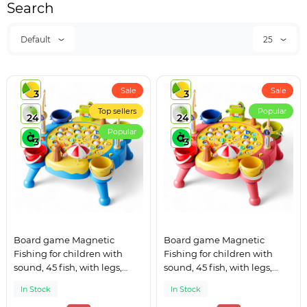
Search
Default
25
Sale
Sale
3
3
Top sellers
Popular
24
24
Popular
3
3
Board game Magnetic
Board game Magnetic
Fishing for children with
Fishing for children with
sound, 45 fish, with legs,
sound, 45 fish, with legs,
musical game table Blue
musical game table Pink
In Stock
In Stock