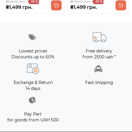
₴1,845 грн.
₴1,845 грн.
-19 %
-19 %
₴1,499 грн.
₴1,499 грн.
Lowest prices
Free delivery
Discounts up to 60%
from 2500 uah *
Exchange & Return
Fast shipping
14 days
Pay Part
for goods from UAH 500