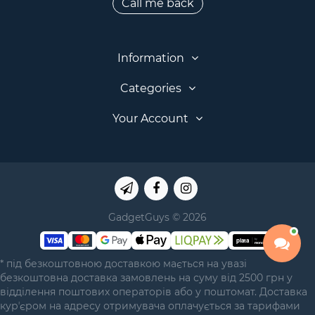
Call me back
Information
Categories
Your Account
GadgetGuys © 2026
* під безкоштовною доставкою мається на увазі
безкоштовна доставка замовлень на суму від 2500 грн у
відділення поштових операторів або у поштомат. Доставка
курʼєром на адресу отримувача оплачується за тарифами