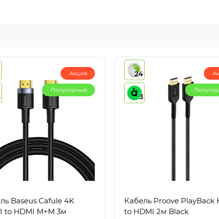
4
24
Акция
А
Популярный
Популя
3
3
ль Baseus Cafule 4K
Кабель Proove PlayBack
 to HDMI M+M 3м
to HDMI 2м Black