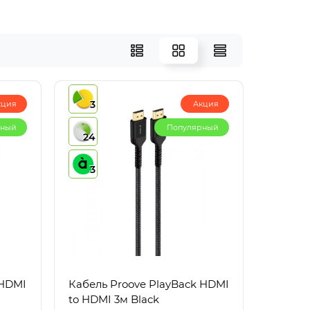
3
кция
Акция
рный
Популярный
24
3
 HDMI
Кабель Proove PlayBack HDMI
to HDMI 3м Black