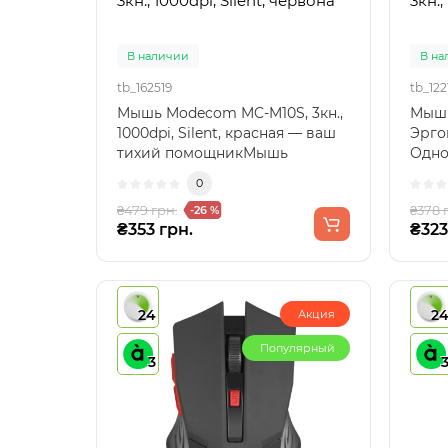
3кн., 1000dpi, Silent, червона
3кн.,
В наличии
В на
tb_162519
tb_122
Мышь Modecom MC-M10S, 3кн.,
Мышь
1000dpi, Silent, красная — ваш
Эрго
тихий помощникМышь
Одн
Modecom MC-M10S, оснащ..
– это
0
₴479 грн.
₴378 
-26 %
₴353 грн.
₴323
24
2
Акция
Популярный
3