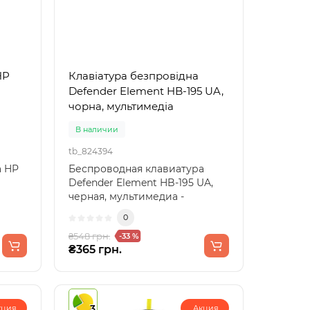
HP
Клавіатура безпровідна
Defender Element HB-195 UA,
чорна, мультимедіа
В наличии
tb_824394
а HP
Беспроводная клавиатура
Defender Element HB-195 UA,
черная, мультимедиа -
удобство и функциональност..
0
₴548 грн.
-33 %
₴365 грн.
3
кция
Акция