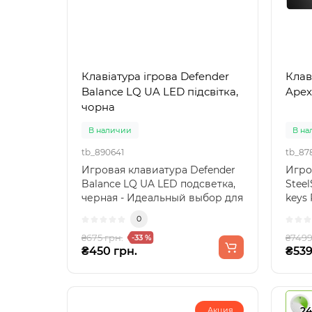
Клавіатура ігрова Defender
Клаві
Balance LQ UA LED підсвітка,
Apex
чорна
В наличии
В на
tb_890641
tb_87
Игровая клавиатура Defender
Игро
Balance LQ UA LED подсветка,
Steel
черная - Идеальный выбор для
keys
геймеровИгрова..
комфо
0
₴675 грн.
₴7499
-33 %
₴450 грн.
₴539
2
Акция