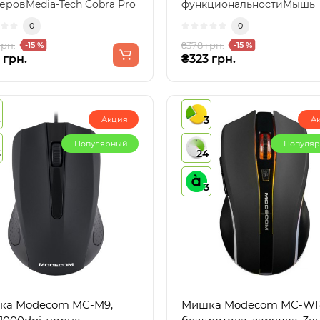
еровMedia-Tech Cobra Pro
функциональностиМышь
ht — это и..
Media-Tech Raton Pro — э..
0
0
грн.
₴378 грн.
-15 %
-15 %
 грн.
₴323 грн.
4
3
Акция
А
Популярный
Популя
3
24
3
m MC-M9,
Мишка Modecom MC-WRM1,