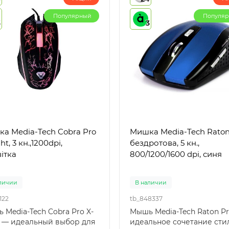
Популярный
Популя
3
3
 Cobra Pro
Мишка Media-Tech Raton Pro,
ht, 3 кн.,1200dpi,
бездротова, 5 кн.,
вітка
800/1200/1600 dpi, синя
личии
В наличии
122
tb_848337
 Media-Tech Cobra Pro X-
Мышь Media-Tech Raton Pr
t — идеальный выбор для
идеальное сочетание сти