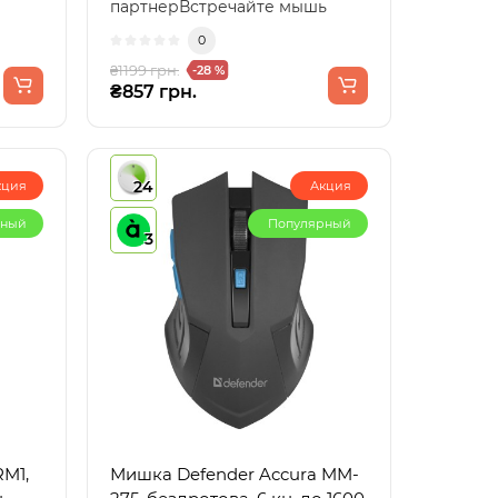
партнерВстречайте мышь
Modecom Jager Volcano, кот..
0
₴1199 грн.
-28 %
₴857 грн.
24
кция
Акция
рный
Популярный
3
Мишка Defender Accura MM-