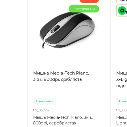
Популярный
Мишка Media-Tech Plano,
Мишка Media-Tech
3кн., 800dpi, срібляста
X-Lig
підс
В наличии
В на
tb_86724
tb_155
Мышь Media-Tech Plano, 3кн.,
Мышь
800dpi, серебристая -
Ligh