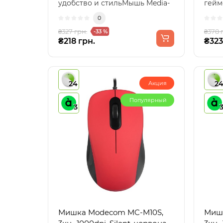
удобство и стильМышь Media-
гейм
Tech Plano сочетает в ..
X-Lig
0
₴327 грн.
₴378 
-33 %
₴218 грн.
₴323
24
2
Акция
Популярный
3
Мишка Modecom MC-M10S,
Мишка Modeco