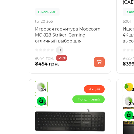
(CAD
В наличии
В на
tb_201366
6001
Игровая гарнитура Modecom
Ищет
MC-828 Striker, Gaming —
4K д
отличный выбор для
высо
геймеровГарнитура Modecom
пере
0
MC-8..
Baseu
₴644 грн.
₴425 
-29 %
₴454 грн.
₴399
24
Акция
Популярный
3
2