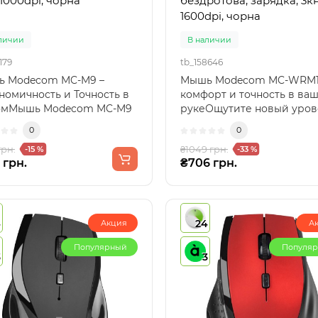
 1000dpi, чорна
бездротова, зарядка, 3кн
1600dpi, чорна
личии
В наличии
179
tb_158646
 Modecom MC-M9 –
Мышь Modecom MC-WRM1
номичность и Точность в
комфорт и точность в ва
омМышь Modecom MC-M9
рукеОщутите новый уров
 идеальный выбор для т..
свободы с беспроводной м
0
0
грн.
₴1049 грн.
-15 %
-33 %
 грн.
₴706 грн.
4
24
Акция
А
Популярный
Популя
3
3