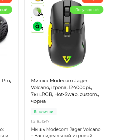
рный
Популярный
24
3
Мишка Modecom Jager
Volcano, ігрова, 12400dpi.,
7кн.,RGB, Hot-Swap, custom.,
чорна
В наличии
tb_851547
o:
Мышь Modecom Jager Volcano
ля и
– Ваш идеальный игровой