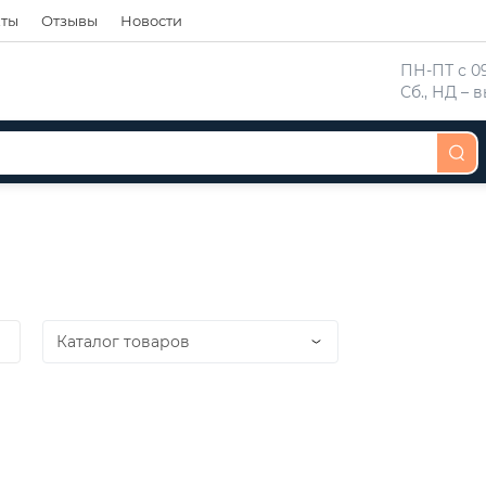
кты
Отзывы
Новости
 ПН-ПТ с 09
 Сб., НД –