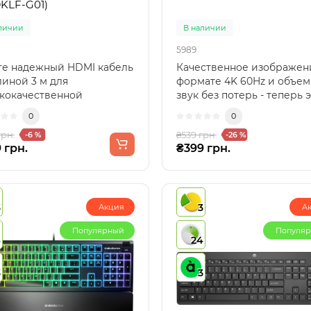
KLF-G01)
личии
В наличии
5989
е надежный HDMI кабель
Качественное изображен
линой 3 м для
формате 4K 60Hz и объе
кокачественной
звук без потерь - теперь 
дачи видео и аудио?
возможно благодар..
0
0
s Caful..
грн.
₴539 грн.
-6 %
-26 %
 грн.
₴399 грн.
3
3
Акция
А
Популярный
Популя
4
24
3
3