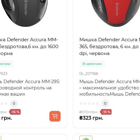
а Defender Accura MM-
Мишка Defender Accura
 бездротова,6 кн. до 1600
365, бездротова, 6 кн. до
 чорна
dpi, червона
личии
В наличии
7633
tb_207168
 Defender Accura MM-295:
Мышь Defender Accura MM
роводной контроль на
– максимальное удобство
иках ваших
мобильностьМышь Defend
цевПознакомьтесь с
Accura MM-365 – это и..
0
0
ю De..
грн.
₴378 грн.
-16 %
-15 %
 грн.
₴323 грн.