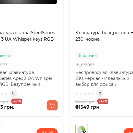
атура ігрова SteelSeries
Клавіатура бездротова 
 3 UA Whisper keys RGB
230, чорна
личии
В наличии
8233
tb_863085
вая клавиатура
Беспроводная клавиатур
Series Apex 3 UA Whisper
230, черная - Идеальный
 RGB: Безупречный
выбор для офиса и
рт и стильSteelSeries Ap..
домаБеспроводная
0
0
клавиатура HP ..
 грн.
₴2324 грн.
-28 %
-33 %
3 грн.
₴1549 грн.
4
24
Акция
А