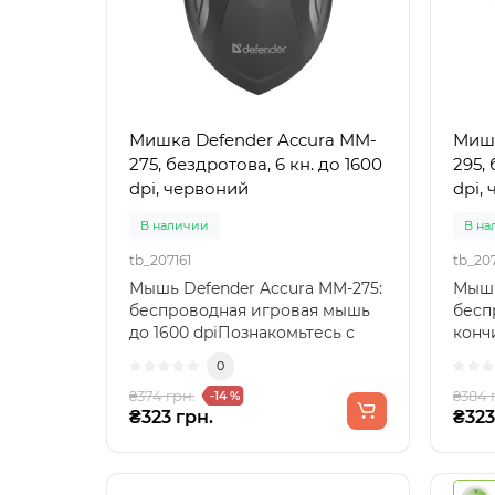
Мишка Defender Accura MM-
Мишк
275, бездротова, 6 кн. до 1600
295,
dpi, червоний
dpi,
В наличии
В на
tb_207161
tb_20
Мышь Defender Accura MM-275:
Мышь
беспроводная игровая мышь
бесп
до 1600 dpiПознакомьтесь с
конч
мышью Defender Acc..
паль
0
мышь
₴374 грн.
₴384 
-14 %
₴323 грн.
₴323