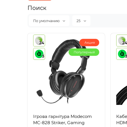
Поиск
По умолчанию
25
24
2
Акция
Популярный
3
Ігрова гарнітура Modecom
Кабе
MC-828 Striker, Gaming
HDMI