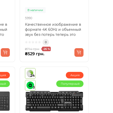
В наличии
5990
ие в
Качественное изображение в
мный
формате 4K 60Hz и объемный
это
звук без потерь теперь это
возможно благодаря ..
0
₴714 грн.
-26 %
₴529 грн.
24
кция
Акция
рный
Популярный
3