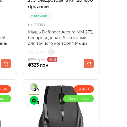
.,
275, бездротова, 6 кн. до 1600
dpi, синій
В наличии
tb_207160
 -
Мышь Defender Accura MM-275,
шей
беспроводная с 6 кнопками
ень
для точного контроля Мышь
..
Defender Accura MM-..
0
₴374 грн.
-14 %
₴323 грн.
24
кция
Акция
рный
Популярный
3