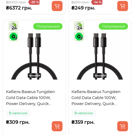
₴8999 грн.
₴289 грн.
-29 %
-14 %
₴6372 грн.
₴249 грн.
Популярный
Популярный
24
24
3
3
Кабель Baseus Tungsten
Кабель Baseus Tungsten
Gold Data Cable 100W,
Gold Data Cable 100W,
Power Delivery, Quick
Power Delivery, Quick
Charge 3.0, 480Mbps, Type-C
Charge 3.0, 480Mbps, Type-C
В наличии
В наличии
to Type-C 1м Black (CATWJ-
to Type-C 2м Black (CATWJ-
01)
A01)
₴309 грн.
₴359 грн.