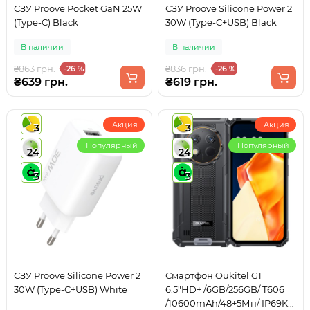
СЗУ Proove Pocket GaN 25W
СЗУ Proove Silicone Power 2
(Type-C) Black
30W (Type-C+USB) Black
В наличии
В наличии
₴863 грн.
₴836 грн.
-26 %
-26 %
₴639 грн.
₴619 грн.
Акция
Акция
3
3
Популярный
Популярный
24
24
3
3
СЗУ Proove Silicone Power 2
Смартфон Oukitel G1
30W (Type-C+USB) White
6.5"HD+ /6GB/256GB/ T606
/10600mAh/48+5Мп/ IP69K