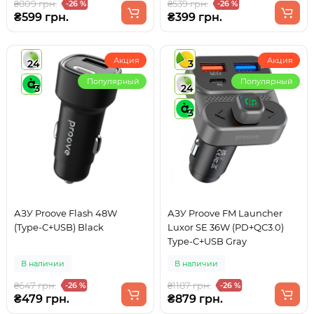
₴809 грн.
₴539 грн.
-26 %
-26 %
₴599 грн.
₴399 грн.
Акция
Акция
24
3
Популярный
Популярный
3
24
3
АЗУ Proove Flash 48W
АЗУ Proove FM Launcher
(Type-C+USB) Black
Luxor SE 36W (PD+QC3.0)
Type-C+USB Gray
В наличии
В наличии
₴647 грн.
₴1187 грн.
-26 %
-26 %
₴479 грн.
₴879 грн.