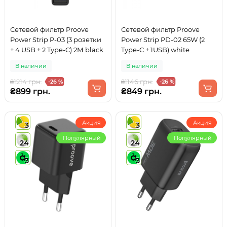
Сетевой фильтр Proove
Сетевой фильтр Proove
Power Strip P-03 (3 розетки
Power Strip PD-02 65W (2
+ 4 USB + 2 Type-C) 2М black
Type-C + 1USB) white
В наличии
В наличии
₴1214 грн.
₴1146 грн.
-26 %
-26 %
₴899 грн.
₴849 грн.
Акция
Акция
3
3
Популярный
Популярный
24
24
3
3