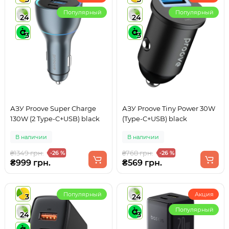
Популярный
Популярный
24
24
3
3
АЗУ Proove Super Charge
АЗУ Proove Tiny Power 30W
130W (2 Type-C+USB) black
(Type-C+USB) black
В наличии
В наличии
₴1349 грн.
₴768 грн.
-26 %
-26 %
₴999 грн.
₴569 грн.
Популярный
Акция
3
24
Популярный
24
3