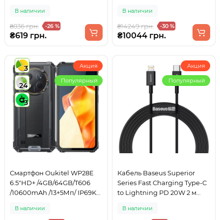
/NFC Black
В наличии
В наличии
₴836 грн.
₴14249 грн.
-26 %
-30 %
₴619 грн.
₴10044 грн.
Акция
Акция
3
Популярный
Популярный
24
3
Смартфон Oukitel WP28E
Кабель Baseus Superior
6.5"HD+ /4GB/64GB/T606
Series Fast Charging Type-C
/10600mAh /13+5Мп/ IP69K
to Lightning PD 20W 2 м
/NFC Black
(CATLYS-C01)
В наличии
В наличии