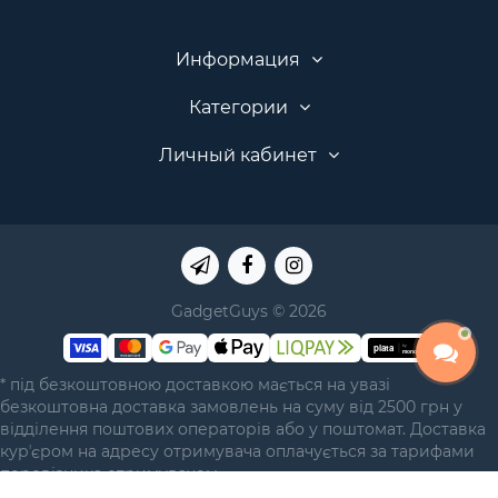
Информация
Категории
Личный кабинет
GadgetGuys © 2026
* під безкоштовною доставкою мається на увазі
безкоштовна доставка замовлень на суму від 2500 грн у
відділення поштових операторів або у поштомат. Доставка
курʼєром на адресу отримувача оплачується за тарифами
перевізника отримувачем.