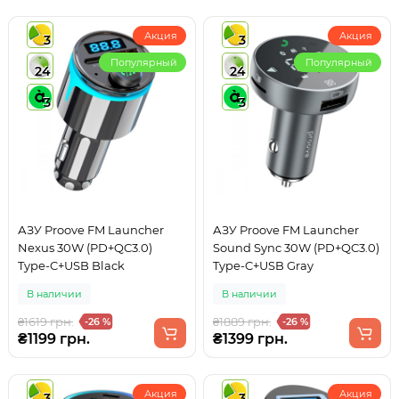
Акция
Акция
3
3
Популярный
Популярный
24
24
3
3
АЗУ Proove FM Launcher
АЗУ Proove FM Launcher
Nexus 30W (PD+QC3.0)
Sound Sync 30W (PD+QC3.0)
Type-C+USB Black
Type-C+USB Gray
В наличии
В наличии
₴1619 грн.
₴1889 грн.
-26 %
-26 %
₴1199 грн.
₴1399 грн.
Акция
Акция
3
3