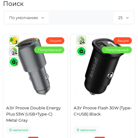
Поиск
По умолчанию
25
Акция
Акция
3
24
Популярный
Популярный
24
3
3
АЗУ Proove Double Energy
АЗУ Proove Flash 30W (Type-
Plus 53W (USB+Type-C)
C+USB) Black
Metal Gray
В наличии
В наличии