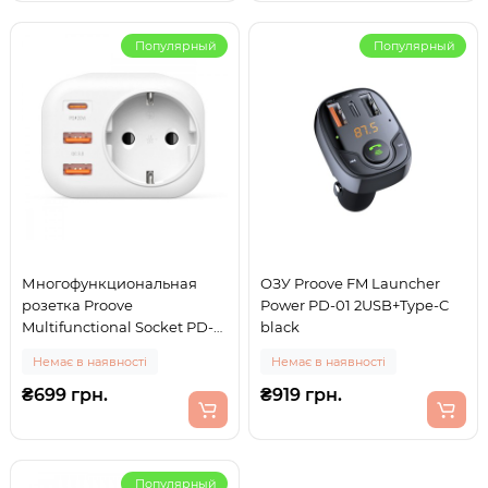
Популярный
Популярный
Многофункциональная
ОЗУ Proove FM Launcher
розетка Proove
Power PD-01 2USB+Type-C
Multifunctional Socket PD-
black
01 EU 1AC (1 Type-C 20W + 2
Немає в наявності
Немає в наявності
USB) white
₴699 грн.
₴919 грн.
Популярный