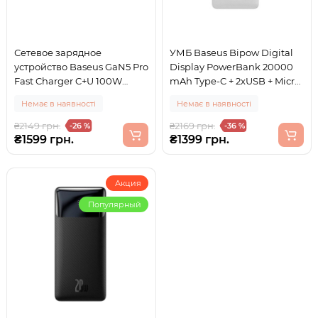
Сетевое зарядное
УМБ Baseus Bipow Digital
устройство Baseus GaN5 Pro
Display PowerBank 20000
Fast Charger C+U 100W
mAh Type-C + 2xUSB + Micro
(+кабель Type-C 1м) Black
USB 15W White
Немає в наявності
Немає в наявності
(CCGP090201)
(PPBD050102)
₴2149 грн.
₴2169 грн.
-26 %
-36 %
₴1599 грн.
₴1399 грн.
Акция
Популярный