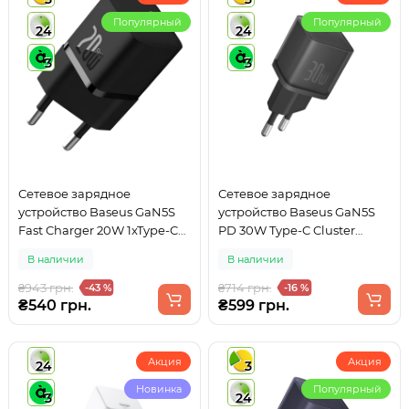
Популярный
Популярный
24
24
3
3
Сетевое зарядное
Сетевое зарядное
устройство Baseus GaN5S
устройство Baseus GaN5S
Fast Charger 20W 1xType-C
PD 30W Type-C Cluster
Black
Black (P10162504113-00)
В наличии
В наличии
₴943 грн.
₴714 грн.
-43 %
-16 %
₴540 грн.
₴599 грн.
Акция
Акция
24
3
Новинка
Популярный
3
24