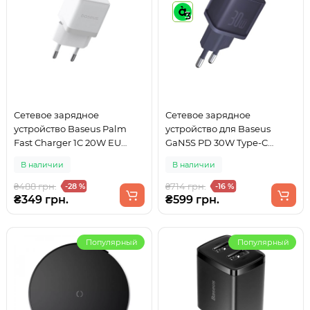
3
Сетевое зарядное
Сетевое зарядное
устройство Baseus Palm
устройство для Baseus
Fast Charger 1C 20W EU
GaN5S PD 30W Type-C
Moon White
Midnight Purple
В наличии
В наличии
(P10162504523-00)
₴488 грн.
₴714 грн.
-28 %
-16 %
₴349 грн.
₴599 грн.
Популярный
Популярный