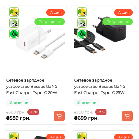
Акция
Акция
3
3
Популярный
Популярный
24
24
3
3
Сетевое зарядное
Сетевое зарядное
устройство Baseus GaN5
устройство Baseus GaN5
Fast Charger Type-C 20W
Fast Charger Type-C 25W
White + кабель Type-C
Black + кабель Type-C
В наличии
В наличии
(P10110900213-01)
(P10110909113-01)
₴660 грн.
₴750 грн.
-11 %
-7 %
₴589 грн.
₴699 грн.
Акция
Акция
3
3