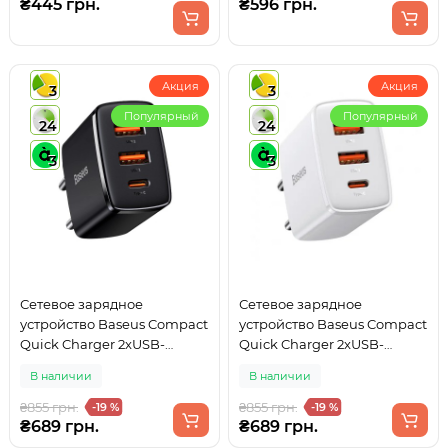
(CCXJ-B01)
₴445 грн.
₴596 грн.
Акция
Акция
3
3
Популярный
Популярный
24
24
3
3
Сетевое зарядное
Сетевое зарядное
устройство Baseus Compact
устройство Baseus Compact
Quick Charger 2xUSB-
Quick Charger 2xUSB-
A+Type-C 30W EU Black
A+Type-C 30W EU White
В наличии
В наличии
₴855 грн.
₴855 грн.
-19 %
-19 %
₴689 грн.
₴689 грн.