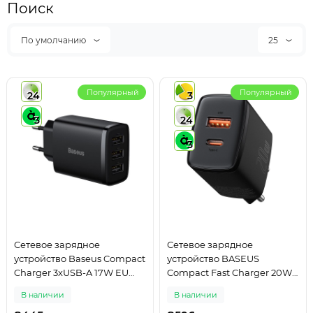
Поиск
По умолчанию
25
Популярный
Популярный
24
3
3
24
3
Сетевое зарядное
Сетевое зарядное
устройство Baseus Compact
устройство BASEUS
Charger 3xUSB-A 17W EU
Compact Fast Charger 20W
Black (CCXJ020101)
3A EU USB + Type-C Power
В наличии
В наличии
Delivery + QC3.0 Black