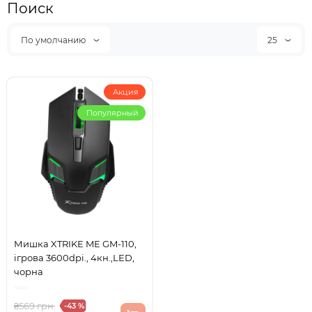
Поиск
По умолчанию
25
Акция
Популярный
Мишка XTRIKE ME GM-110,
ігрова 3600dpi., 4кн.,LED,
чорна
₴569 грн.
-43 %