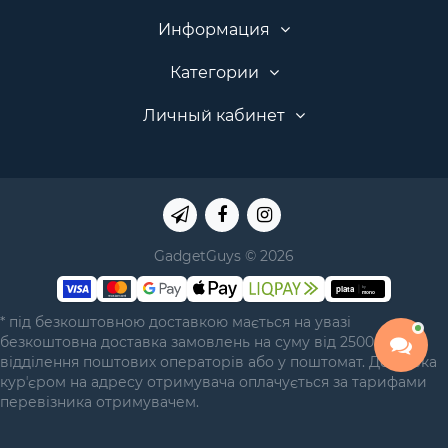
Информация
Категории
Личный кабинет
GadgetGuys © 2026
* під безкоштовною доставкою мається на увазі
безкоштовна доставка замовлень на суму від 2500 грн у
відділення поштових операторів або у поштомат. Доставка
курʼєром на адресу отримувача оплачується за тарифами
перевізника отримувачем.