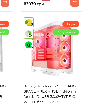
₴3079 грн.
3
кция
Акция
рный
Популярный
24
3
ANO
Корпус Modecom VOLCANO
SPACE APEX ARGB 4x140mm
B
fans MIDI USB 3.0x2+TYPE-C
X
WHITE без БЖ ATX