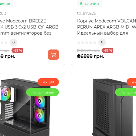
личии
В наличии
2613
tb_879226
ус Modecom BREEZE
Корпус Modecom VOLCA
K USB 3.0x2 USB-Cx1 ARGB
PERUN APEX ARGB MIDI W
0mm вентиляторов без
Идеальный выбор для
TX - идеальный выбор..
энтузиастов Корпус Mod
0
0
VO..
 грн.
₴10349 грн.
-33 %
-33 %
9 грн.
₴6899 грн.
3
Акция
А
Популярный
Популя
4
3