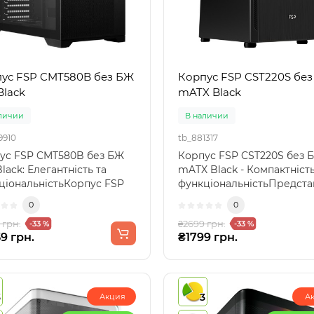
ус FSP CMT580B без БЖ
Корпус FSP CST220S бе
Black
mATX Black
личии
В наличии
9910
tb_881317
ус FSP CMT580B без БЖ
Корпус FSP CST220S без 
lack: Елегантність та
mATX Black - Компактність
ціональністьКорпус FSP
функціональністьПредст
80B — це ідеальн..
корпус FSP CST2..
0
0
 грн.
₴2699 грн.
-33 %
-33 %
9 грн.
₴1799 грн.
3
3
Акция
А