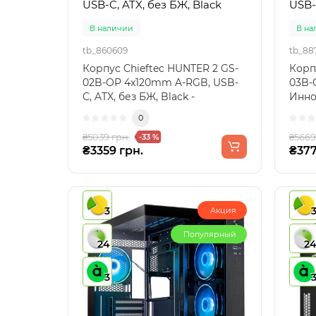
USB-C, ATX, без БЖ, Black
USB-
В наличии
В на
tb_860609
tb_88
Корпус Chieftec HUNTER 2 GS-
Корп
02B-OP 4x120mm A-RGB, USB-
03B-
C, ATX, без БЖ, Black -
Инно
идеальный выбор для ва..
вашег
0
₴5039 грн.
₴5669
-33 %
₴3359 грн.
₴377
3
Акция
Популярный
24
2
3