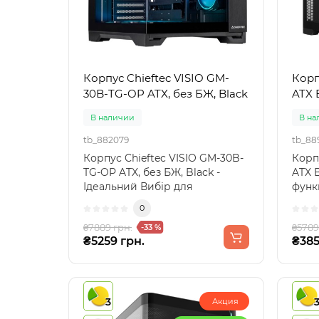
Корпус Chieftec VISIO GM-
Корп
30B-TG-OP ATX, без БЖ, Black
ATX 
В наличии
В на
tb_882079
tb_88
Корпус Chieftec VISIO GM-30B-
Корп
TG-OP ATX, без БЖ, Black -
ATX B
Ідеальний Вибір для
функ
Будівництва ПККорпус Chi..
CMT5
0
₴7889 грн.
₴5789
-33 %
₴5259 грн.
₴385
3
Акция