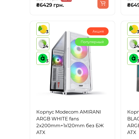
₴6429 грн.
₴649
3
Акция
Популярный
24
2
3
Корпус Modecom AMIRANI
Корп
ARGB WHITE fans
BLAC
2x200mm+1x120mm без БЖ
ARGB
ATX
ATX