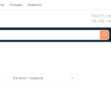
кты
Отзывы
Новости
 ПН-ПТ с 09
 Сб., НД –