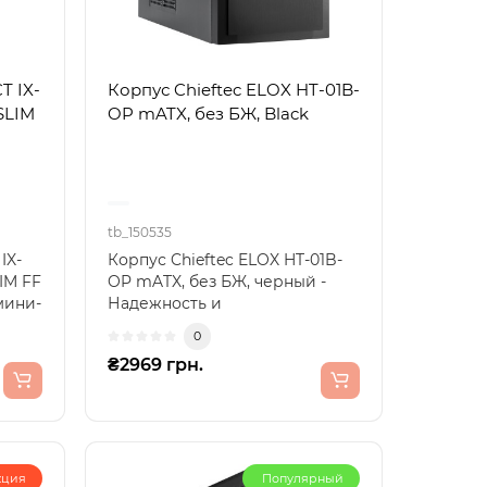
T IX-
Корпус Chieftec ELOX HT-01B-
SLIM
OP mATX, без БЖ, Black
tb_150535
IX-
Корпус Chieftec ELOX HT-01B-
LIM FF
OP mATX, без БЖ, черный -
мини-
Надежность и
функциональностьПредставляем
0
корп..
₴2969 грн.
кция
Популярный