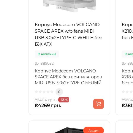
Корпус Modecom VOLCANO
Корп
SPACE APEX w/o fans MIDI
X218
USB 3.0x2+TYPE-C WHITE без
без 
БЖ ATX
В наличии
В на
tb_889032
tb_89
Корпус Modecom VOLCANO
Корп
SPACE APEX без вентиляторов
X218
MIDI USB 3.0x2+TYPE-C БЕЛЫЙ
без 
без БЖ ATX - Идеальны..
для в
0
₴6404 грн.
₴5684
-33 %
₴4269 грн.
₴381
Акция