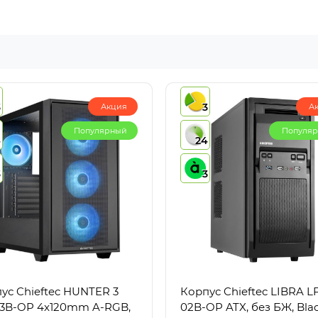
3
3
Акция
А
Популярный
Популя
4
24
3
3
ус Chieftec HUNTER 3
Корпус Chieftec LIBRA L
3B-OP 4x120mm A-RGB,
02B-OP ATX, без БЖ, Bla