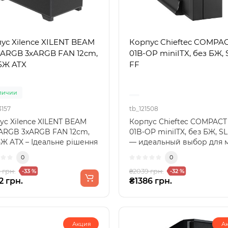
ус Xilence XILENT BEAM
Корпус Chieftec COMPAC
.ARGB 3xARGB FAN 12cm,
01B-OP miniITX, без БЖ, 
БЖ ATX
FF
личии
3157
tb_121508
ус Xilence XILENT BEAM
Корпус Chieftec COMPACT 
.ARGB 3xARGB FAN 12cm,
01B-OP miniITX, без БЖ, S
БЖ ATX – Ідеальне рішення
— идеальный выбор для 
ашої систем..
системКорпус C..
0
0
 грн.
₴2039 грн.
-33 %
-32 %
2 грн.
₴1386 грн.
Акция
А