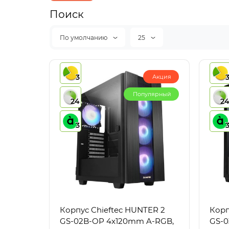
Поиск
По умолчанию
25
3
Акция
Популярный
24
2
3
Корпус Chieftec HUNTER 2
Корп
GS-02B-OP 4x120mm A-RGB,
GS-0