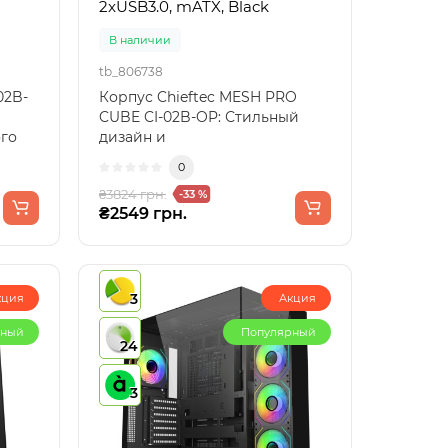
2xUSB3.0, mATX, Black
В наличии
tb_806738
02B-
Корпус Chieftec MESH PRO
CUBE CI-02B-OP: Стильный
ого
дизайн и
функциональностьПредставляем
0
корпус Chief..
₴3824 грн.
-33 %
₴2549 грн.
3
кция
Акция
рный
Популярный
24
3