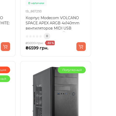
В наличии
tb_867293
NO
Корпус Modecom VOLCANO
HITE:
SPACE APEX ARGB 4x140mm
вентиляторов MIDI USB
ecom
3.0x2+TYPE-C БЕЛЫЙ без БЖ
0
ATX -..
₴9899 грн.
-33 %
₴6599 грн.
кция
Популярный
рный