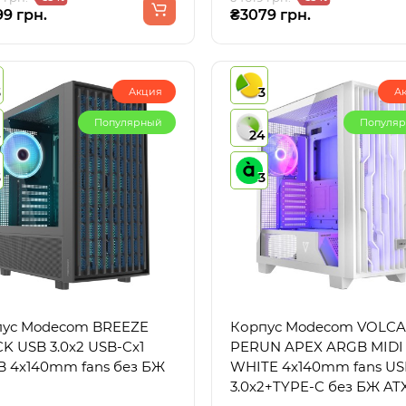
9 грн.
₴3079 грн.
3
3
Акция
А
Популярный
Популя
4
24
3
3
ус Modecom BREEZE
Корпус Modecom VOLC
K USB 3.0x2 USB-Cx1
PERUN APEX ARGB MIDI
 4x140mm fans без БЖ
WHITE 4x140mm fans US
3.0x2+TYPE-C без БЖ AT