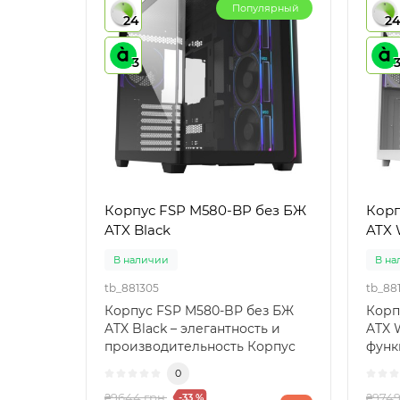
Популярный
24
2
3
Корпус FSP M580-BP без БЖ
Корп
ATX Black
ATX 
В наличии
В на
tb_881305
tb_88
Корпус FSP M580-BP без БЖ
Корп
ATX Black – элегантность и
ATX W
производительность Корпус
функ
FSP M580-BP без БЖ AT..
M580
0
и..
₴9644 грн.
₴9749
-33 %