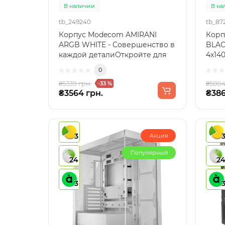
В наличии
В на
tb_249240
tb_87
Корпус Modecom AMIRANI
Корп
ARGB WHITE - Совершенство в
BLAC
каждой деталиОткройте для
4x14
себя идеальное сочетани..
БЖ A
0
₴5339 грн.
₴5804
-33 %
₴3564 грн.
₴386
3
Акция
Популярный
24
2
3