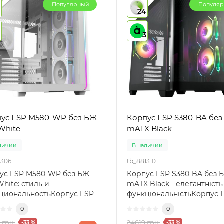
Популярный
Популя
4
24
3
3
ус FSP M580-WP без БЖ
Корпус FSP S380-BA бе
White
mATX Black
личии
В наличии
1306
tb_881310
ус FSP M580-WP без БЖ
Корпус FSP S380-BA без 
hite: стиль и
mATX Black - елегантність 
циональностьКорпус FSP
функціональністьКорпус 
-WP без БЖ ATX White —
S380-BA - це сучасн..
0
0
 грн.
₴4619 грн.
-33 %
-33 %