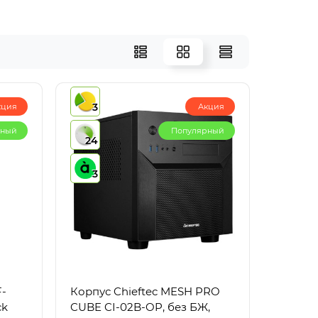
3
кция
Акция
рный
Популярный
24
3
F-
Корпус Chieftec MESH PRO
ck
CUBE CI-02B-OP, без БЖ,