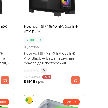
з БЖ
Корпус FSP M540-BA без БЖ
ATX Black
В наличии
tb_881308
БЖ
Корпус FSP M540-BA без БЖ
 та
ATX Black — Ваша надежная
авляємо
основа для построения
компьютера мечтыКорпус
0
FSP..
₴7694 грн.
-33 %
₴5148 грн.
3
кция
Акция