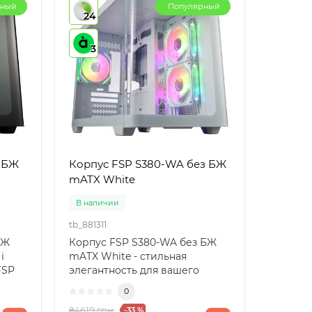
рный
Популярный
24
3
з БЖ
Корпус FSP S380-WA без БЖ
mATX White
В наличии
tb_881311
БЖ
Корпус FSP S380-WA без БЖ
і
mATX White - стильная
FSP
элегантность для вашего
ПККорпус FSP S380-WA без
0
БЖ ..
₴4619 грн.
-33 %