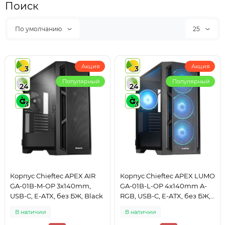
Поиск
По умолчанию
25
Акция
Акция
3
3
Популярный
Популярный
24
24
3
3
Корпус Chieftec APEX AIR
Корпус Chieftec APEX LUMO
GA-01B-M-OP 3x140mm,
GA-01B-L-OP 4x140mm A-
USB-C, E-ATX, без БЖ, Black
RGB, USB-C, E-ATX, без БЖ,
Black
В наличии
В наличии