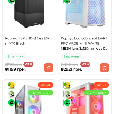
3
3
Корпус FSP S110-B без БЖ
Корпус LogicConcept DART
mATX Black
PRO ARGB MINI WHITE
MESH fans 3x120mm без БЖ
mATX
В наличии
В наличии
₴1799 грн.
₴4349 грн.
-33 %
-33 %
₴1199 грн.
₴2921 грн.
Акция
Акция
3
3
Популярный
Популярный
24
24
3
3