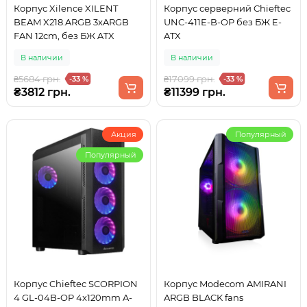
Корпус Xilence XILENT
Корпус серверний Chieftec
BEAM X218.ARGB 3xARGB
UNC-411E-B-OP без БЖ E-
FAN 12cm, без БЖ ATX
ATX
В наличии
В наличии
₴5684 грн.
₴17099 грн.
-33 %
-33 %
₴3812 грн.
₴11399 грн.
Акция
Популярный
Популярный
Корпус Chieftec SCORPION
Корпус Modecom AMIRANI
4 GL-04B-OP 4x120mm A-
ARGB BLACK fans