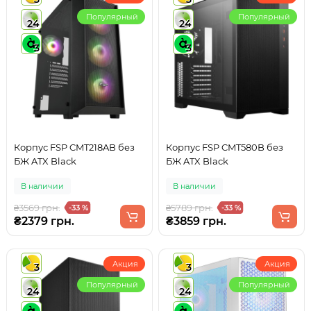
Популярный
Популярный
24
24
3
3
Корпус FSP CMT218AB без
Корпус FSP CMT580B без
БЖ ATX Black
БЖ ATX Black
В наличии
В наличии
₴3569 грн.
₴5789 грн.
-33 %
-33 %
₴2379 грн.
₴3859 грн.
Акция
Акция
3
3
Популярный
Популярный
24
24