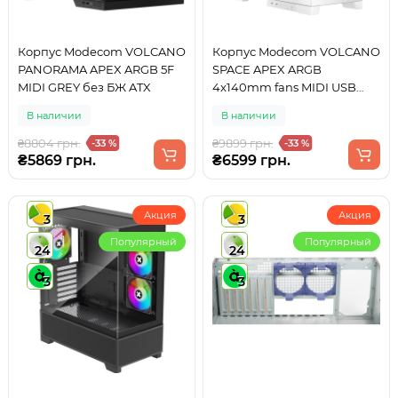
Корпус Modecom VOLCANO
Корпус Modecom VOLCANO
PANORAMA APEX ARGB 5F
SPACE APEX ARGB
MIDI GREY без БЖ ATX
4x140mm fans MIDI USB
3.0x2+TYPE-C WHITE без БЖ
В наличии
В наличии
ATX
₴8804 грн.
₴9899 грн.
-33 %
-33 %
₴5869 грн.
₴6599 грн.
Акция
Акция
3
3
Популярный
Популярный
24
24
3
3