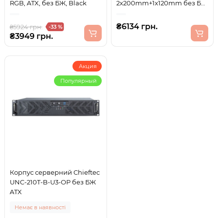
RGB, ATX, без БЖ, Black
2x200mm+1x120mm без БЖ
ATX
₴6134 грн.
₴5924 грн.
-33 %
₴3949 грн.
Акция
Популярный
Корпус серверний Chieftec
UNC-210T-B-U3-OP без БЖ
ATX
Немає в наявності