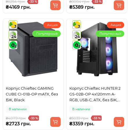
₴6254 грн.
₴8084 грн.
-33 %
-33 %
₴4169 грн.
₴5389 грн.
Акция
Акция
3
3
Популярный
Популярный
24
24
3
3
Корпус Chieftec GAMING
Корпус Chieftec HUNTER 2
CUBE CI-01B-OP mATX, без
GS-02B-OP 4x120mm A-
БЖ, Black
RGB, USB-C, ATX, без БЖ,
Black
В наличии
В наличии
₴4079 грн.
₴5039 грн.
-33 %
-33 %
₴2723 грн.
₴3359 грн.