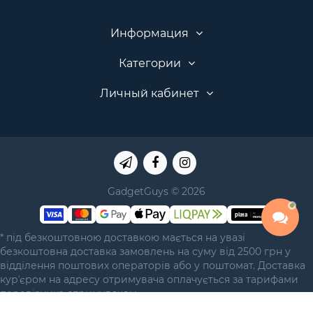
Информация
Категории
Личный кабинет
GadgetGuys © 2026
* під безкоштовною доставкою мається на увазі
безкоштовна доставка замовлень на суму від 2500 грн у
відділення поштових операторів або у поштомат. Доставка
курʼєром на адресу отримувача оплачується за тарифами
перевізника отримувачем.