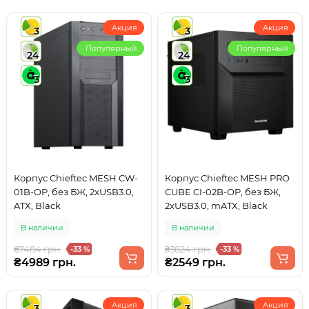
Акция
Акция
3
3
Популярный
Популярный
24
24
3
3
Корпус Chieftec MESH CW-
Корпус Chieftec MESH PRO
01B-OP, без БЖ, 2xUSB3.0,
CUBE CI-02B-OP, без БЖ,
ATX, Black
2xUSB3.0, mATX, Black
В наличии
В наличии
₴7484 грн.
₴3824 грн.
-33 %
-33 %
₴4989 грн.
₴2549 грн.
Акция
Акция
3
3