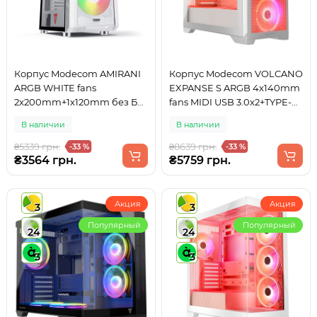
Корпус Modecom AMIRANI
Корпус Modecom VOLCANO
ARGB WHITE fans
EXPANSE S ARGB 4x140mm
2x200mm+1x120mm без БЖ
fans MIDI USB 3.0x2+TYPE-C
ATX
WHITE без БЖ ATX
В наличии
В наличии
₴5339 грн.
₴8639 грн.
-33 %
-33 %
₴3564 грн.
₴5759 грн.
Акция
Акция
3
3
Популярный
Популярный
24
24
3
3