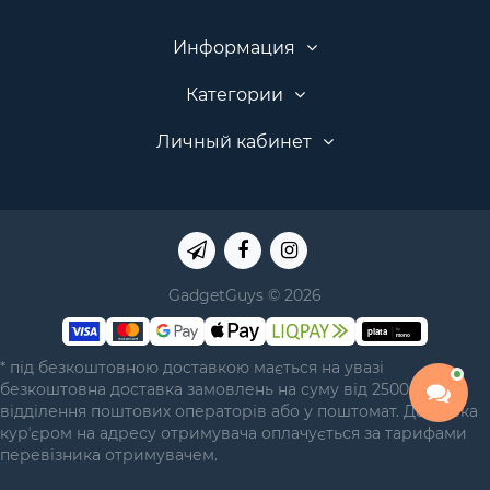
Информация
Категории
Личный кабинет
GadgetGuys © 2026
* під безкоштовною доставкою мається на увазі
безкоштовна доставка замовлень на суму від 2500 грн у
відділення поштових операторів або у поштомат. Доставка
курʼєром на адресу отримувача оплачується за тарифами
перевізника отримувачем.