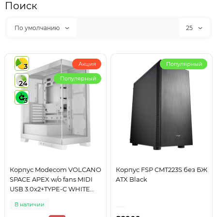
Поиск
По умолчанию
25
Акция
Популярный
3
Популярный
24
3
Корпус Modecom VOLCANO
Корпус FSP CMT223S без БЖ
SPACE APEX w/o fans MIDI
ATX Black
USB 3.0x2+TYPE-C WHITE
без БЖ ATX
В наличии