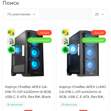
Поиск
По умолчанию
25
Акция
Акция
3
3
Популярный
Популярный
24
24
3
3
Корпус Chieftec APEX GA-
Корпус Chieftec APEX LUMO
01B-TG-OP 4x120mm A-RGB,
GA-01B-L-OP 4x140mm A-
USB-C, E-ATX, без БЖ, Black
RGB, USB-C, E-ATX, без БЖ,
Black
В наличии
В наличии