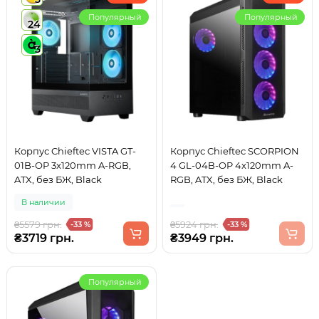
Популярный
Популярный
24
3
Корпус Chieftec VISTA GT-
Корпус Chieftec SCORPION
01B-OP 3x120mm A-RGB,
4 GL-04B-OP 4x120mm A-
ATX, без БЖ, Black
RGB, ATX, без БЖ, Black
В наличии
₴5579 грн.
₴5924 грн.
-33 %
-33 %
₴3719 грн.
₴3949 грн.
Популярный