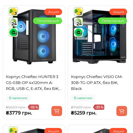
Акция
Акция
3
3
Популярный
Популярный
24
24
3
3
Корпус Chieftec HUNTER 3
Корпус Chieftec VISIO GM-
GS-03B-OP 4x120mm A-
30B-TG-OP ATX, без БЖ,
RGB, USB-C, E-ATX, без БЖ,
Black
Black
В наличии
В наличии
₴5669 грн.
₴7889 грн.
-33 %
-33 %
₴3779 грн.
₴5259 грн.
Акция
Акция
3