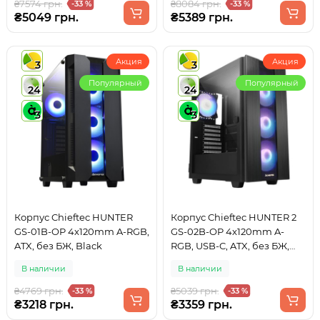
₴7574 грн.
₴8084 грн.
-33 %
-33 %
₴5049 грн.
₴5389 грн.
Акция
Акция
3
3
Популярный
Популярный
24
24
3
3
Корпус Chieftec HUNTER
Корпус Chieftec HUNTER 2
GS-01B-OP 4x120mm A-RGB,
GS-02B-OP 4x120mm A-
ATX, без БЖ, Black
RGB, USB-C, ATX, без БЖ,
Black
В наличии
В наличии
₴4769 грн.
₴5039 грн.
-33 %
-33 %
₴3218 грн.
₴3359 грн.