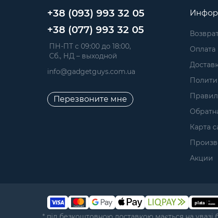
+38 (093) 993 32 05
Инфор
+38 (077) 993 32 05
Возврат
 ПН-ПТ с 09:00 до 18:00, 
Оплата
 Сб., НД – выходной
Достав
info@gadgetguys.com.ua
Полити
Правил
Перезвоните мне
Обратна
Карта с
Произв
Акции
* під безкоштовною доставкою мається на увазі 