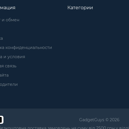
мация
Категории
 и обмен
ка
ка конфиденциальности
а и условия
я связь
айта
одители
GadgetGuys © 2026
безкоштовна доставка замовлень на суму від 2500 грн у від