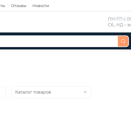
кты
Отзывы
Новости
 ПН-ПТ с 09
 Сб., НД –