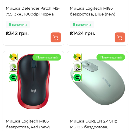
Мишка Defender Patch MS-
Мишка Logitech M185
759, 3кн., 1000dpi, чорна
бездротова, Blue (new)
В наличии
В наличии
₴342 грн.
₴1424 грн.
Популярный
Популярный
3
3
24
24
3
3
Мишка Logitech M185
Мишка UGREEN 2.4GHz
бездротова, Red (new)
MU105, бездротова,