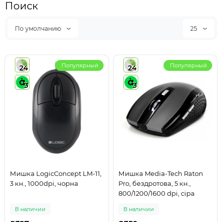
Поиск
По умолчанию
25
Популярный
Популярный
24
24
3
3
Мишка LogicConcept LM-11,
Мишка Media-Tech Raton
3 кн., 1000dpi, чорна
Pro, бездротова, 5 кн.,
800/1200/1600 dpi, сіра
В наличии
В наличии