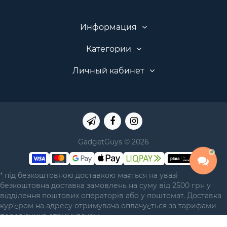
Информация
Категории
Личный кабинет
GadgetGuys © 2026
* під безкоштовною доставкою мається на увазі
безкоштовна доставка замовлень на суму від 2500 грн у
відділення поштових операторів або у поштомат. Доставка
курʼєром на адресу отримувача оплачується за тарифами
перевізника отримувачем.