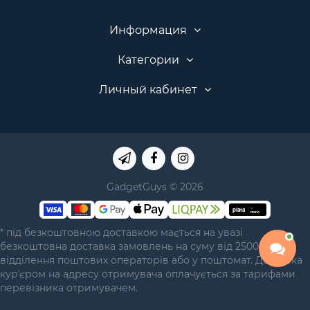
Информация
Категории
Личный кабинет
GadgetGuys © 2026
* під безкоштовною доставкою мається на увазі
безкоштовна доставка замовлень на суму від 2500 грн у
відділення поштових операторів або у поштомат. Доставка
курʼєром на адресу отримувача оплачується за тарифами
перевізника отримувачем.