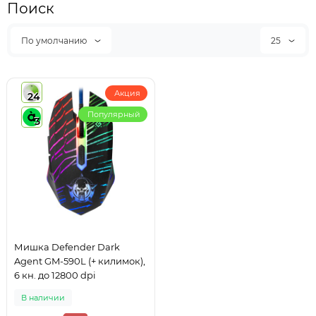
Поиск
По умолчанию
25
Акция
24
Популярный
3
Мишка Defender Dark
Agent GM-590L (+ килимок),
6 кн. до 12800 dpi
В наличии