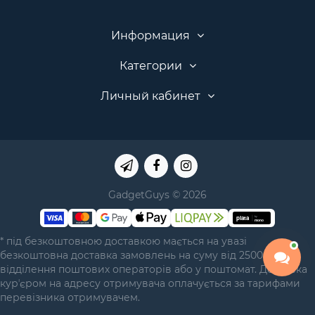
Информация
Категории
Личный кабинет
GadgetGuys © 2026
* під безкоштовною доставкою мається на увазі
безкоштовна доставка замовлень на суму від 2500 грн у
відділення поштових операторів або у поштомат. Доставка
курʼєром на адресу отримувача оплачується за тарифами
перевізника отримувачем.