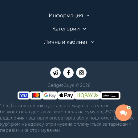
Информация
Категории
Личный кабинет
GadgetGuys © 2026
* під безкоштовною доставкою мається на увазі
безкоштовна доставка замовлень на суму від 2500 грн у
відділення поштових операторів або у поштомат. Доставка
курʼєром на адресу отримувача оплачується за тарифами
перевізника отримувачем.