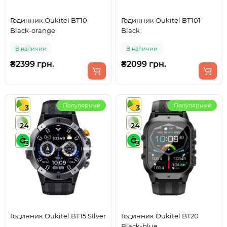
Годинник Oukitel BT10
Годинник Oukitel BT101
Black-orange
Black
В наличии
В наличии
₴2399 грн.
₴2099 грн.
Популярный
Популярный
3
3
24
24
3
3
Годинник Oukitel BT15 SIlver
Годинник Oukitel BT20
Black-blue