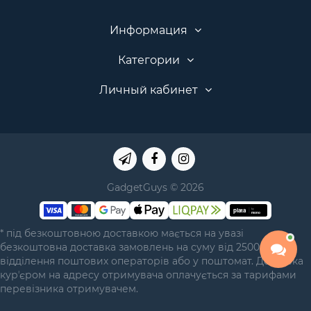
Информация
Категории
Личный кабинет
GadgetGuys © 2026
* під безкоштовною доставкою мається на увазі
безкоштовна доставка замовлень на суму від 2500 грн у
відділення поштових операторів або у поштомат. Доставка
курʼєром на адресу отримувача оплачується за тарифами
перевізника отримувачем.