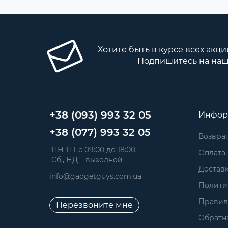
Хотите быть в курсе всех акци
Подпишитесь на наш
+38 (093) 993 32 05
Инфор
+38 (077) 993 32 05
Возврат
 ПН-ПТ с 09:00 до 18:00, 
Оплата
 Сб., НД – выходной
Достав
info@gadgetguys.com.ua
Полити
Правил
Перезвоните мне
Обратна