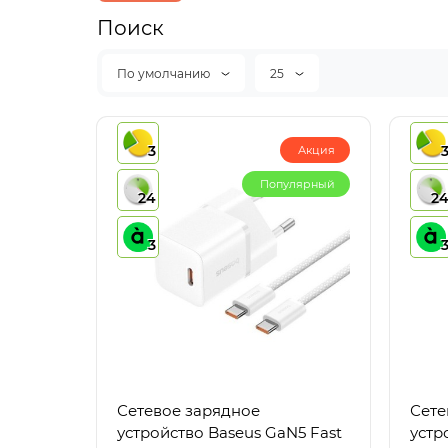
Поиск
По умолчанию
25
3
Акция
Популярный
24
2
3
Сетевое зарядное
Сете
устройство Baseus GaN5 Fast
устр