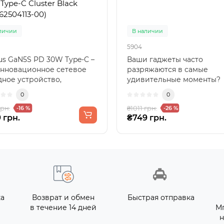
Type-C Cluster Black
162504113-00)
личии
В наличии
5904
us GaN5S PD 30W Type-C –
Ваши гаджеты часто
инновационное сетевое
разряжаются в самые
дное устройство,
удивительные моменты?
тающее компактность ..
Proove Pure GaN 30W с
0
0
технологией GaN р..
грн.
₴1011 грн.
-16 %
-26 %
 грн.
₴749 грн.
ка
Возврат и обмен
Быстрая отправка
в течение 14 дней
М
н