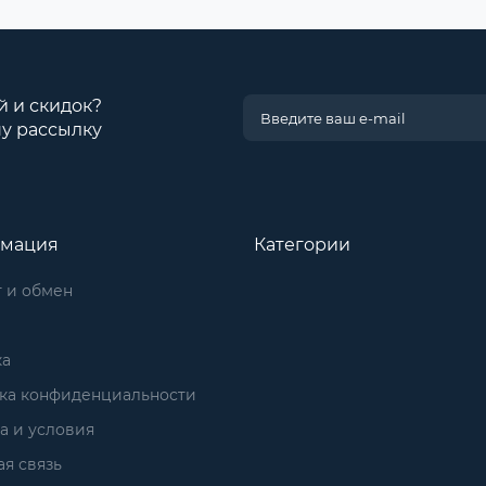
й и скидок?
у рассылку
мация
Категории
 и обмен
ка
ка конфиденциальности
а и условия
я связь