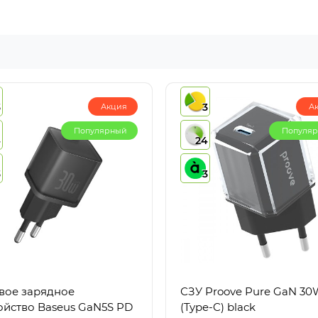
3
3
Акция
А
Популярный
Популя
4
24
3
3
вое зарядное
СЗУ Proove Pure GaN 3
ойство Baseus GaN5S PD
(Type-C) black