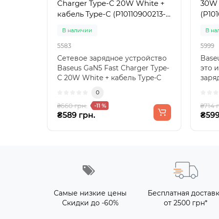
Charger Type-C 20W White +
30W 
кабель Type-C (P10110900213-
(P10
01)
В наличии
В на
5583
5999
Сетевое зарядное устройство
Base
Baseus GaN5 Fast Charger Type-
это 
C 20W White + кабель Type-C
заря
Почувствуйте м..
соче
0
₴660 грн.
₴714 
-11 %
₴589 грн.
₴599
Самые низкие цены
Бесплатная достав
Скидки до -60%
от 2500 грн*