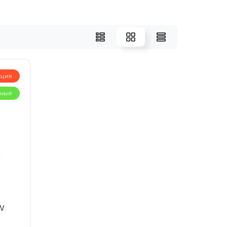
кция
рный
0W