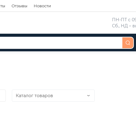
кты
Отзывы
Новости
 ПН-ПТ с 09
 Сб., НД –