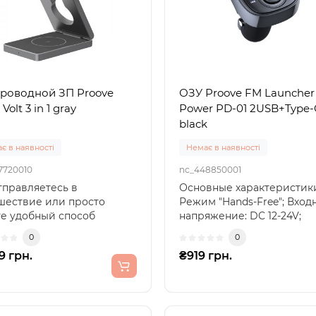
роводной ЗП Proove
ОЗУ Proove FM Launcher
 Volt 3 in 1 gray
Power PD-01 2USB+Type-
black
є в наявності
Немає в наявності
7720010
nc_448850001
тправляетесь в
Основные характеристик
шествие или просто
Режим "Hands-Free"; Вход
е удобный способ
напряжение: DC 12-24V;
дить свои устройства
Оборудован LED..
0
0
? Беспро..
9 грн.
₴919 грн.