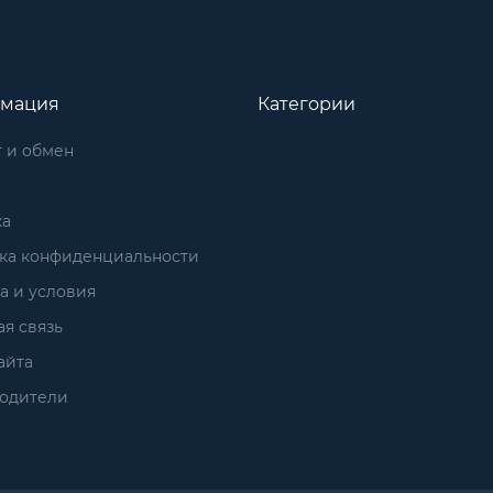
мация
Категории
 и обмен
ка
ка конфиденциальности
а и условия
я связь
айта
одители