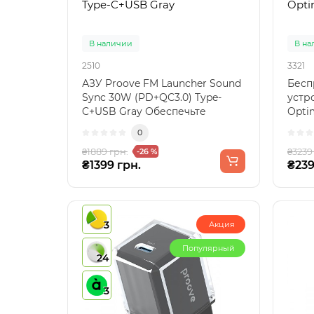
Type-C+USB Gray
Optim
В наличии
В на
2510
3321
АЗУ Proove FM Launcher Sound
Бесп
Sync 30W (PD+QC3.0) Type-
устр
C+USB Gray Обеспечьте
Optim
вашему автомобилю максим..
про з
0
₴1889 грн.
₴3239
-26 %
₴1399 грн.
₴239
3
Акция
Популярный
24
3