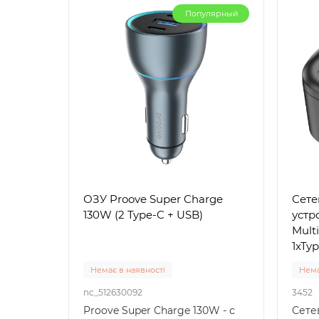
Популярный
ОЗУ Proove Super Charge
Сете
130W (2 Type-C + USB)
устр
Multi
1xTy
Немає в наявності
Нема
nc_512630092
3452
Proove Super Charge 130W - с
Сете