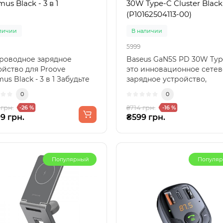
us Black - 3 в 1
30W Type-C Cluster Black
(P10162504113-00)
личии
В наличии
5999
роводное зарядное
Baseus GaN5S PD 30W Typ
ойство для Proove
это инновационное сете
us Black - 3 в 1 Забудьте
зарядное устройство,
апутанные кабели и б..
сочетающее компактность 
0
0
 грн.
₴714 грн.
-26 %
-16 %
9 грн.
₴599 грн.
Популярный
Популя