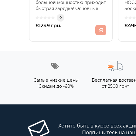
большой мощностью приходит
HOCO
быстрая зарядка! Основные
Socke
характеристики: ..
Ищет
0
₴1249 грн.
₴495
Самые низкие цены
Бесплатная достав
Скидки до -60%
от 2500 грн*
Хотите быть в курсе всех акци
Подпишитесь на наш