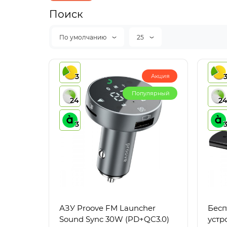
Поиск
По умолчанию
25
3
Акция
Популярный
24
2
3
АЗУ Proove FM Launcher
Бесп
Sound Sync 30W (PD+QC3.0)
устр