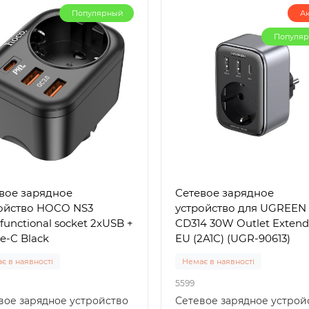
Популярный
А
Популя
вое зарядное
Сетевое зарядное
ойство HOCO NS3
устройство для UGREEN
functional socket 2xUSB +
CD314 30W Outlet Extend
pe-C Black
EU (2A1C) (UGR-90613)
є в наявності
Немає в наявності
5599
вое зарядное устройство
Сетевое зарядное устрой