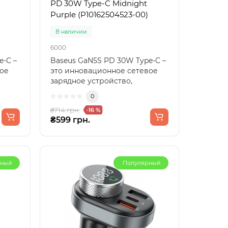
PD 30W Type-C Midnight
Purple (P10162504523-00)
В наличии
6000
e-C –
Baseus GaN5S PD 30W Type-C –
вое
это инновационное сетевое
зарядное устройство,
..
сочетающее компактность ..
0
₴714 грн.
-16 %
₴599 грн.
рный
Популярный