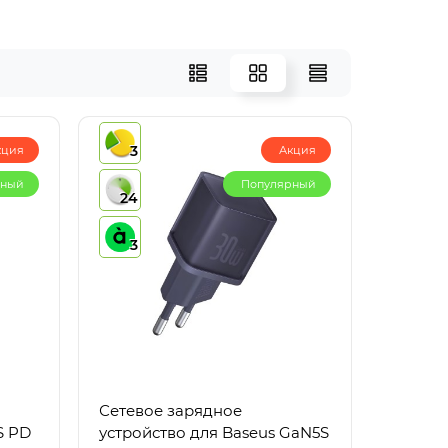
3
кция
Акция
рный
Популярный
24
3
Сетевое зарядное
S PD
устройство для Baseus GaN5S