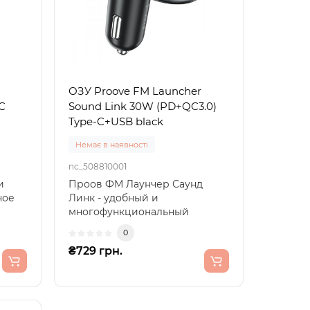
ОЗУ Proove FM Launcher
C
Sound Link 30W (PD+QC3.0)
Type-C+USB black
Немає в наявності
nc_508810001
и
Проов ФМ Лаунчер Саунд
ное
Линк - удобный и
многофункциональный
гаджет! Основные
0
характеристики: B..
₴729 грн.