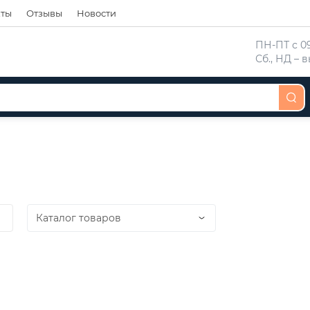
кты
Отзывы
Новости
 ПН-ПТ с 09
 Сб., НД –