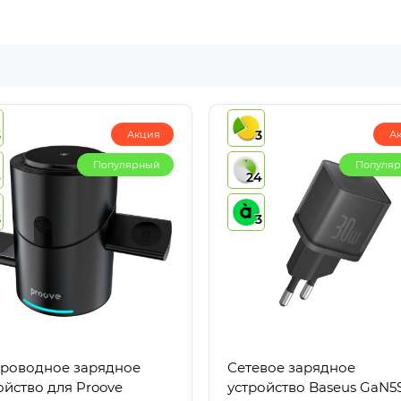
3
3
Акция
А
Популярный
Популя
4
24
3
3
роводное зарядное
Сетевое зарядное
ойство для Proove
устройство Baseus GaN5