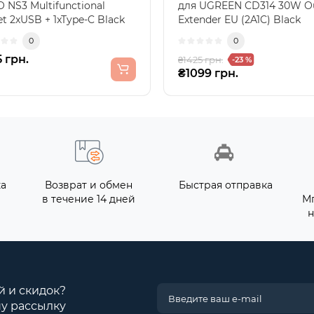
 NS3 Multifunctional
для UGREEN CD314 30W Ou
t 2xUSB + 1xType-C Black
Extender EU (2A1C) Black
е универсальн..
Увеличьте эффективн..
0
0
 грн.
₴1425 грн.
-23 %
₴1099 грн.
ка
Возврат и обмен
Быстрая отправка
в течение 14 дней
М
н
й и скидок?
у рассылку