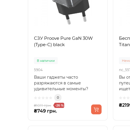
СЗУ Proove Pure GaN 30W
Бесп
(Type-C) black
Titan
В наличии
Нема
5904
nc_55
Ваши гаджеты часто
Вы о
разряжаются в самые
путе
удивительные моменты?
ищет
Proove Pure GaN 30W с
заря
0
технологией GaN р..
дома
₴219
₴1011 грн.
-26 %
₴749 грн.