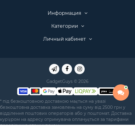
Информация
Категории
Личный кабинет
GadgetGuys © 2026
* під безкоштовною доставкою мається на увазі
безкоштовна доставка замовлень на суму від 2500 грн у
відділення поштових операторів або у поштомат. Доставка
курʼєром на адресу отримувача оплачується за тарифами
перевізника отримувачем.