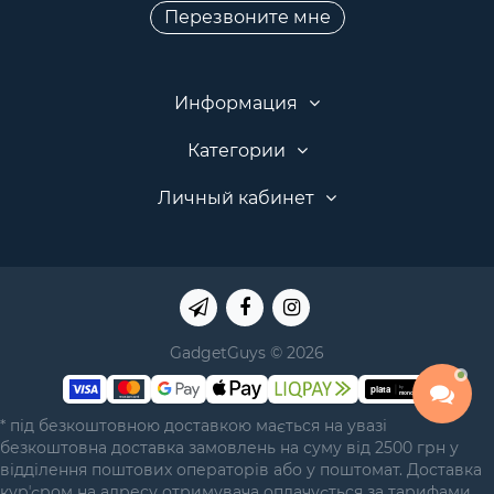
Перезвоните мне
Информация
Категории
Личный кабинет
GadgetGuys © 2026
* під безкоштовною доставкою мається на увазі
безкоштовна доставка замовлень на суму від 2500 грн у
відділення поштових операторів або у поштомат. Доставка
курʼєром на адресу отримувача оплачується за тарифами