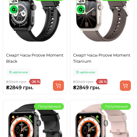
24
24
3
3
Смарт Часы Proove Moment
Смарт Часы Proove Moment
Black
Titanium
В наличии
В наличии
₴3846 грн.
₴3846 грн.
-26 %
-26 %
₴2849 грн.
₴2849 грн.
Популярный
Популярный