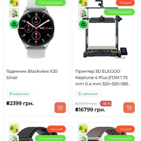
Популярный
Акция
3
3
Популярный
24
24
3
3
Годинник Blackview X20
Принтер 3D ELEGOO
Silver
Neptune 4 Plus (FDM 1.75
mm 0.4 mm 320×320×385
mm WiFi WLAN USB сірий)
В наличии
В наличии
₴2399 грн.
₴25199 грн.
-33 %
₴16799 грн.
Акция
Акция
3
3
Популярный
Популярный