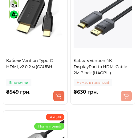
24
3
Кабель Vention Type-C –
Кабель Vention 4K
HDMI, v2.0 2 м (CGUBH)
DisplayPort to HDMI Cable
2M Black (HAGBH)
В наличии
Немає в наявності
₴549 грн.
₴630 грн.
Акция
Популярный