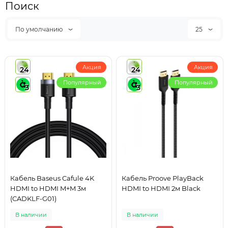
Поиск
По умолчанию
25
Акция
Акция
24
24
Популярный
Популярный
3
3
Кабель Baseus Cafule 4K
Кабель Proove PlayBack
HDMI to HDMI M+M 3м
HDMI to HDMI 2м Black
(CADKLF-G01)
В наличии
В наличии