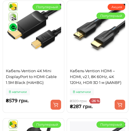
Популярный
Акция
3
Популярный
24
3
Кабель Vention 4K Mini
Кабель Vention HDMI –
DisplayPort to HDMI Cable
HDMI, v2.1, 8K 60Hz, 4K
1.5M Black (HAHBG)
120Hz, HDR 3D 1 м (AANBF)
В наличии
В наличии
₴579 грн.
₴389 грн.
-26 %
₴287 грн.
Популярный
Популярный
3