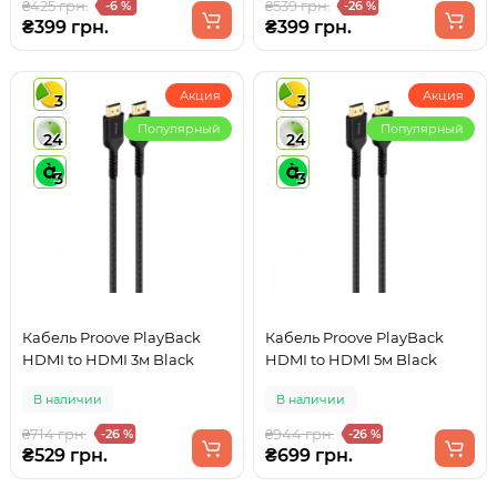
₴425 грн.
₴539 грн.
-6 %
-26 %
₴399 грн.
₴399 грн.
Акция
Акция
3
3
Популярный
Популярный
24
24
3
3
Кабель Proove PlayBack
Кабель Proove PlayBack
HDMI to HDMI 3м Black
HDMI to HDMI 5м Black
В наличии
В наличии
₴714 грн.
₴944 грн.
-26 %
-26 %
₴529 грн.
₴699 грн.