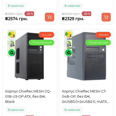
В наличии
В наличии
₴3854 грн.
₴3494 грн.
-33 %
-33 %
₴2574 грн.
₴2329 грн.
Акция
Акция
3
3
Популярный
Популярный
24
24
3
3
Корпус Chieftec MESH CQ-
Корпус Chieftec MESH CT-
01B-U3-OP ATX, без БЖ,
04B-OP, без БЖ,
Black
2xUSB3.0+2xUSB2.0, mATX,
Black
В наличии
В наличии