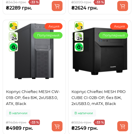
₴3434 грн.
₴3899 грн.
-33 %
-33 %
₴2289 грн.
₴2624 грн.
Акция
Акция
3
3
Популярный
Популярный
24
24
3
3
Корпус Chieftec MESH CW-
Корпус Chieftec MESH PRO
01B-OP, без БЖ, 2xUSB3.0,
CUBE CI-02B-OP, без БЖ,
ATX, Black
2xUSB3.0, mATX, Black
В наличии
В наличии
₴7484 грн.
₴3824 грн.
-33 %
-33 %
₴4989 грн.
₴2549 грн.