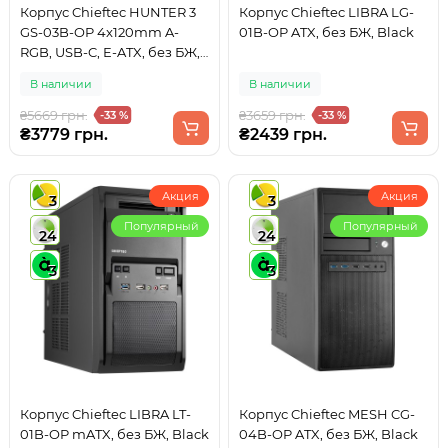
Корпус Chieftec HUNTER 3
Корпус Chieftec LIBRA LG-
GS-03B-OP 4x120mm A-
01B-OP ATX, без БЖ, Black
RGB, USB-C, E-ATX, без БЖ,
Black
В наличии
В наличии
₴5669 грн.
₴3659 грн.
-33 %
-33 %
₴3779 грн.
₴2439 грн.
Акция
Акция
3
3
Популярный
Популярный
24
24
3
3
Корпус Chieftec LIBRA LT-
Корпус Chieftec MESH CG-
01B-OP mATX, без БЖ, Black
04B-OP ATX, без БЖ, Black