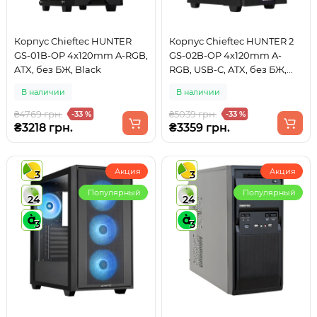
Корпус Chieftec HUNTER
Корпус Chieftec HUNTER 2
GS-01B-OP 4x120mm A-RGB,
GS-02B-OP 4x120mm A-
ATX, без БЖ, Black
RGB, USB-C, ATX, без БЖ,
Black
В наличии
В наличии
₴4769 грн.
₴5039 грн.
-33 %
-33 %
₴3218 грн.
₴3359 грн.
Акция
Акция
3
3
Популярный
Популярный
24
24
3
3