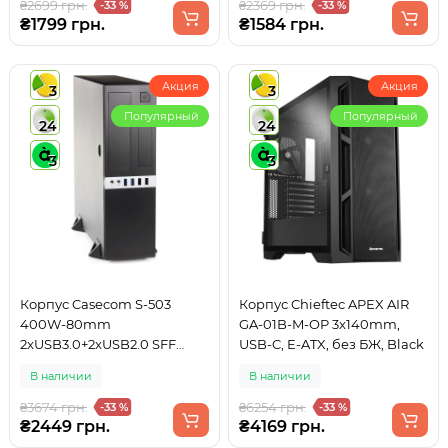
₴2699 грн.
₴2369 грн.
-33 %
-33 %
₴1799 грн.
₴1584 грн.
Акция
Акция
3
3
Популярный
Популярный
24
24
3
3
Корпус Casecom S-503
Корпус Chieftec APEX AIR
400W-80mm
GA-01B-M-OP 3x140mm,
2xUSB3.0+2xUSB2.0 SFF
USB-C, E-ATX, без БЖ, Black
mATX, Black
В наличии
В наличии
₴3674 грн.
₴6254 грн.
-33 %
-33 %
₴2449 грн.
₴4169 грн.