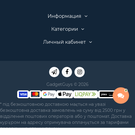
Информация
Категории
Личный кабинет
GadgetGuys © 2026
* під безкоштовною доставкою мається на увазі
безкоштовна доставка замовлень на суму від 2500 грн у
відділення поштових операторів або у поштомат. Доставка
курʼєром на адресу отримувача оплачується за тарифами
перевізника отримувачем.