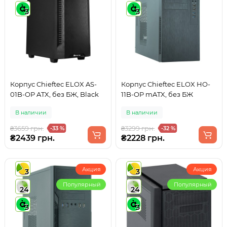
3
3
Корпус Chieftec ELOX AS-
Корпус Chieftec ELOX HO-
01B-OP ATX, без БЖ, Black
11B-OP mATX, без БЖ
В наличии
В наличии
₴3659 грн.
₴3299 грн.
-33 %
-32 %
₴2439 грн.
₴2228 грн.
Акция
Акция
3
3
Популярный
Популярный
24
24
3
3