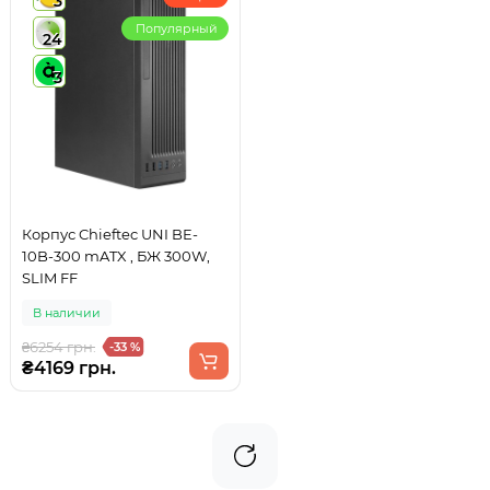
3
Популярный
24
3
Корпус Chieftec UNI BE-
10B-300 mATX , БЖ 300W,
SLIM FF
В наличии
₴6254 грн.
-33 %
₴4169 грн.