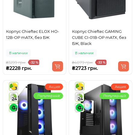
Корпус Chieftec ELOX HO-
Корпус Chieftec GAMING
12B-OP mATX, без БЖ
CUBE CI-01B-OP mATX, без
БЖ, Black
В наличии
В наличии
₴3299 грн.
₴4079 грн.
-32 %
-33 %
₴2228 грн.
₴2723 грн.
Акция
Акция
3
3
Популярный
Популярный
24
24
3
3