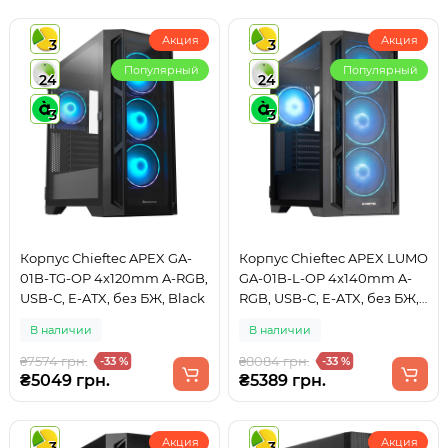
Акция
Акция
3
3
Популярный
Популярный
24
24
3
3
Корпус Chieftec APEX GA-
Корпус Chieftec APEX LUMO
01B-TG-OP 4x120mm A-RGB,
GA-01B-L-OP 4x140mm A-
USB-C, E-ATX, без БЖ, Black
RGB, USB-C, E-ATX, без БЖ,
Black
В наличии
В наличии
₴7574 грн.
₴8084 грн.
-33 %
-33 %
₴5049 грн.
₴5389 грн.
Акция
Акция
3
3