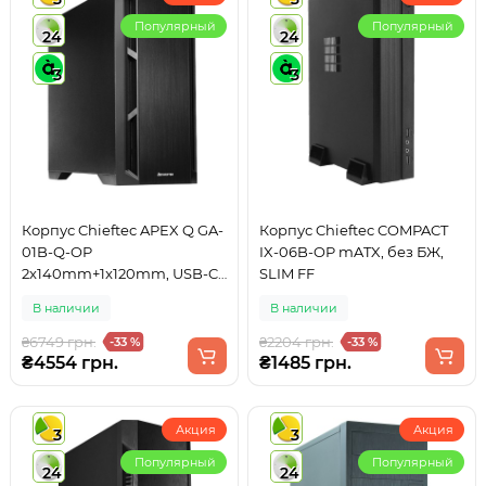
Популярный
Популярный
24
24
3
3
Корпус Chieftec APEX Q GA-
Корпус Chieftec COMPACT
01B-Q-OP
IX-06B-OP mATX, без БЖ,
2x140mm+1x120mm, USB-C,
SLIM FF
E-ATX, без БЖ, Black
В наличии
В наличии
₴6749 грн.
₴2204 грн.
-33 %
-33 %
₴4554 грн.
₴1485 грн.
Акция
Акция
3
3
Популярный
Популярный
24
24