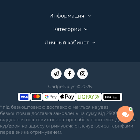
Информация
Категории
Личный кабинет
GadgetGuys © 2026
* під безкоштовною доставкою мається на увазі
безкоштовна доставка замовлень на суму від 2500 грн у
відділення поштових операторів або у поштомат. Доставка
курʼєром на адресу отримувача оплачується за тарифами
перевізника отримувачем.