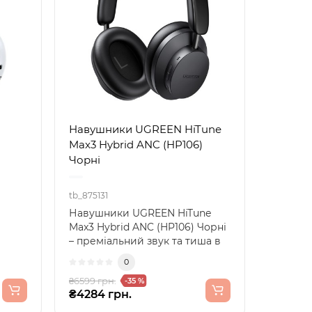
Навушники UGREEN HiTune
Max3 Hybrid ANC (HP106)
Чорні
tb_875131
Навушники UGREEN HiTune
Max3 Hybrid ANC (HP106) Чорні
– преміальний звук та тиша в
міському шуміНаву..
0
₴6599 грн.
-35 %
₴4284 грн.