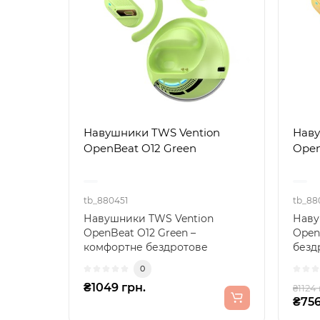
Навушники TWS Vention
Наву
OpenBeat O12 Green
Open
tb_880451
tb_88
Навушники TWS Vention
Наву
OpenBeat O12 Green –
Open
комфортне бездротове
безд
звучання на кожен
яскр
0
деньНавушники TWS ..
TWS V
₴1049 грн.
₴1124 
₴756