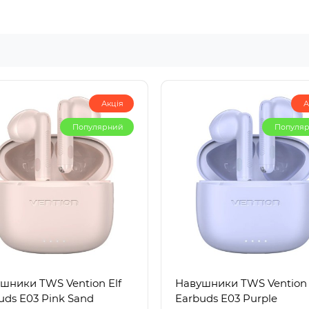
Акція
А
Популярний
Популя
шники TWS Vention Elf
Навушники TWS Vention 
uds E03 Pink Sand
Earbuds E03 Purple