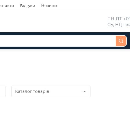
онтакти
Відгуки
Новини
 ПН-ПТ з 09
 СБ, НД - 