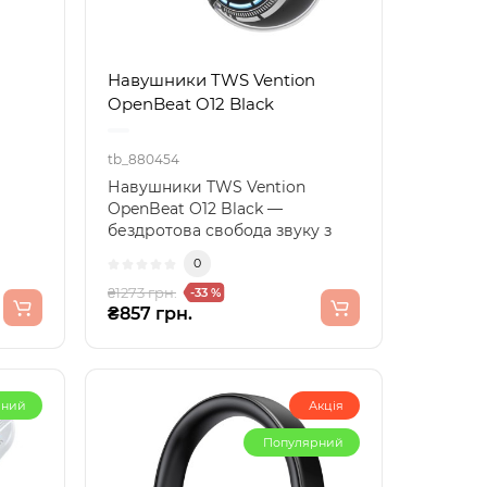
Навушники TWS Vention
OpenBeat O12 Black
tb_880454
Навушники TWS Vention
OpenBeat O12 Black —
бездротова свобода звуку з
ві
вбудованим
0
мікрофономСучасний ..
₴1273 грн.
-33 %
₴857 грн.
рний
Акція
Популярний