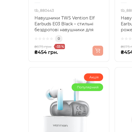
tb_880443
tb_88
Навушники TWS Vention Elf
Наву
Earbuds E03 Black – стильні
Earbu
бездротові навушники для
роже
щоденного використанн..
для к
0
₴675 грн.
₴675 
-33 %
₴454 грн.
₴454
Акція
Популярний