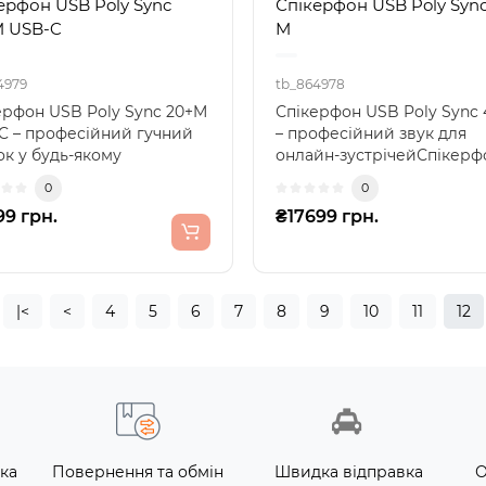
ерфон USB Poly Sync
Спікерфон USB Poly Syn
 USB-C
M
4979
tb_864978
ерфон USB Poly Sync 20+M
Спікерфон USB Poly Sync 
C – професійний гучний
– професійний звук для
ок у будь-якому
онлайн-зустрічейСпікерф
Спікерфон USB Poly..
USB Poly Sync 40 M ств..
0
0
99 грн.
₴17699 грн.
|<
<
4
5
6
7
8
9
10
11
12
ка
Повернення та обмін
Швидка відправка
О