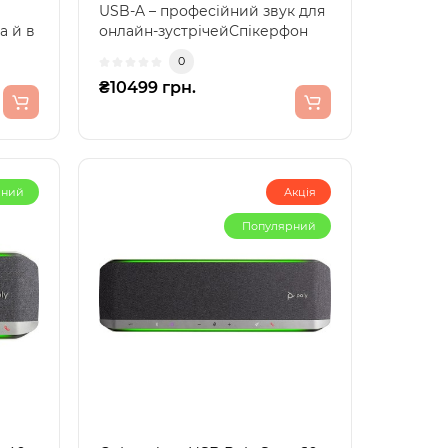
USB-A – професійний звук для
а й в
онлайн-зустрічейСпікерфон
USB Poly Sync 20 U..
0
₴10499 грн.
рний
Акція
Популярний