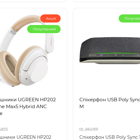
Акція
Популя
Популярний
ушники UGREEN HP202
Спікерфон USB Poly Sync
ne Max5 Hybrid ANC
M
e
4855
tb_864991
шники UGREEN HP202
Спікерфон USB Poly Sync 