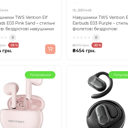
0444
tb_880446
шники TWS Vention Elf
Навушники TWS Vention E
ds E03 Pink Sand – стильні
Earbuds E03 Purple – стиль
ві бездротові навушники
фіолетові бездротові
ожного дн..
навушники для музики та .
0
0
грн.
₴675 грн.
-33 %
-33 %
 грн.
₴454 грн.
Популярний
Популя