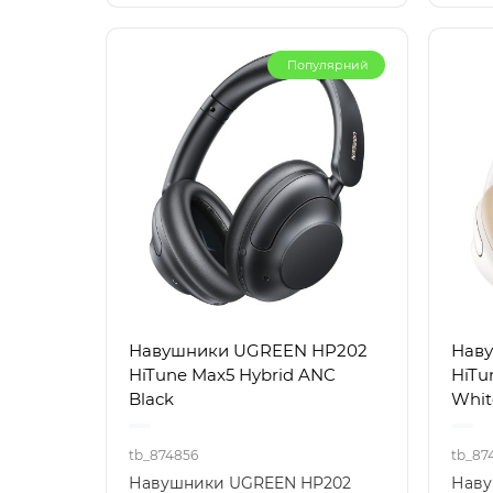
Популярний
Навушники UGREEN HP202
Нав
HiTune Max5 Hybrid ANC
HiTu
Black
Whit
tb_874856
tb_87
Навушники UGREEN HP202
Наву