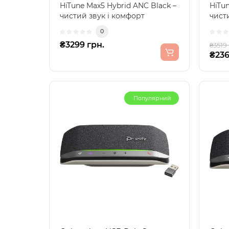
HiTune Max5 Hybrid ANC Black –
HiTu
чистий звук і комфорт
чисти
щодняНавушники UGREEN HP..
потр
0
₴3299 грн.
₴3519 
₴236
Популярний