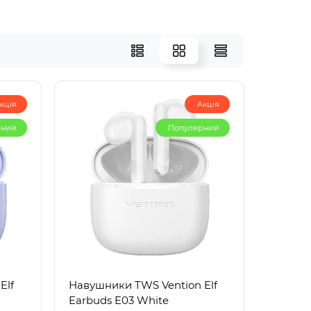
кція
Акція
рний
Популярний
Elf
Навушники TWS Vention Elf
Earbuds E03 White