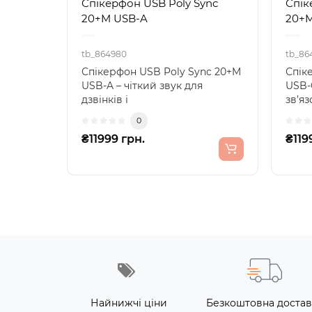
Спікерфон USB Poly Sync
Спік
20+M USB-A
20+M
tb_864980
tb_86
Спікерфон USB Poly Sync 20+M
Спік
USB-A – чіткий звук для
USB-
дзвінків і
зв’яз
конференційСпікерфон USB
місці
0
Poly Sync 2..
₴11999 грн.
₴119
Найнижчі ціни
Безкоштовна достав