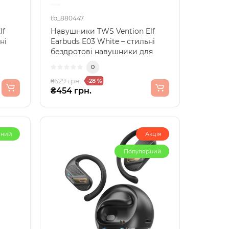
tb_880447
lf
Навушники TWS Vention Elf
ні
Earbuds E03 White – стильні
бездротові навушники для
.
щоденного комфортуНав..
0
₴629 грн.
-28 %
₴454 грн.
рний
Акція
Популярний