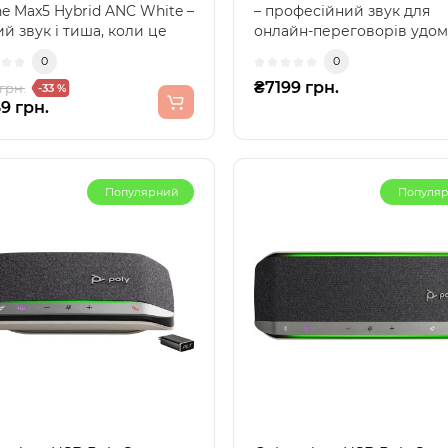
ne Max5 Hybrid ANC White –
– професійний звук для
й звук і тиша, коли це
онлайн-переговорів удом
ібноНавушники ..
офісіСпікерфон USB ..
0
0
₴7199 грн.
грн.
-33 %
9 грн.
Популярний
Популя