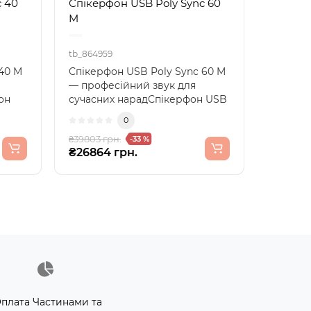
c 40
Спікерфон USB Poly Sync 60
M
tb_864959
40 M
Спікерфон USB Poly Sync 60 M
— професійний звук для
он
сучасних нарадСпікерфон USB
Poly Sync 60 M — це ..
0
₴39803 грн.
-33 %
₴26864 грн.
плата Частинами та