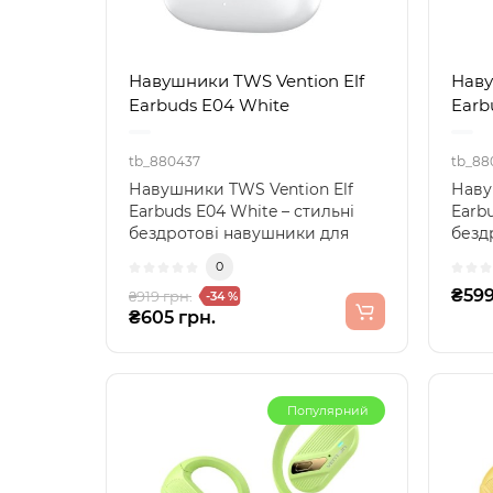
Навушники TWS Vention Elf
Наву
Earbuds E04 White
Earb
tb_880437
tb_88
Навушники TWS Vention Elf
Наву
Earbuds E04 White – стильні
Earbu
бездротові навушники для
безд
щоденних дзвінків і м..
розм
0
₴599
₴919 грн.
-34 %
₴605 грн.
Популярний