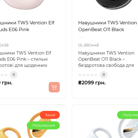
шники TWS Vention Elf
Навушники TWS Vention
uds E06 Pink
OpenBeat O11 Black
0438
tb_880448
шники TWS Vention Elf
Навушники TWS Vention
ds E06 Pink – стильні
OpenBeat O11 Black –
ротові для щоденних
бездротова свобода для
ов та музикиНавушни..
щоденних справБездрото
0
0
навушники..
 грн.
₴2099 грн.
Акція
Популя
Популярний