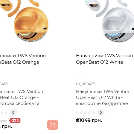
шники TWS Vention
Навушники TWS Vention
Beat O12 Orange
OpenBeat O12 White
0452
tb_880453
шники TWS Vention
Навушники TWS Vention
Beat O12 Orange –
OpenBeat O12 White –
ротова свобода та
комфортне бездротове
авий стильНавушники
звучання кожного
0
0
entio..
дняНавушники TWS Ve..
₴1049 грн.
грн.
-33 %
 грн.