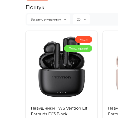
Пошук
За замовчуванням
25
Акція
Популярний
Навушники TWS Vention Elf
Наву
Earbuds E03 Black
Earb