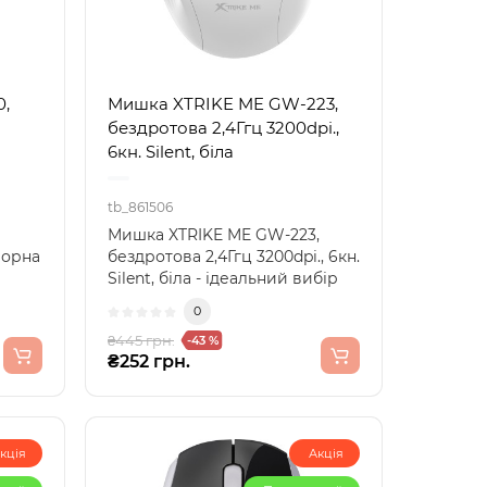
0,
Мишка XTRIKE ME GW-223,
бездротова 2,4Ггц 3200dpi.,
6кн. Silent, біла
tb_861506
Мишка XTRIKE ME GW-223,
 чорна
бездротова 2,4Ггц 3200dpi., 6кн.
Silent, біла - ідеальний вибір
 ..
для спокійно..
0
₴445 грн.
-43 %
₴252 грн.
кція
Акція