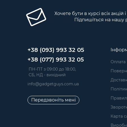
Хочете бути в курсі всіх акцій 
Підпишіться на нашу 
+38 (093) 993 32 05
Інформ
+38 (077) 993 32 05
Оплата
 ПН-ПТ з 09:00 до 18:00, 
Поверне
 СБ, НД - вихідний
Достав
info@gadgetguys.com.ua
Політик
Правил
Передзвоніть мені
Зворотн
Карта с
Виробн