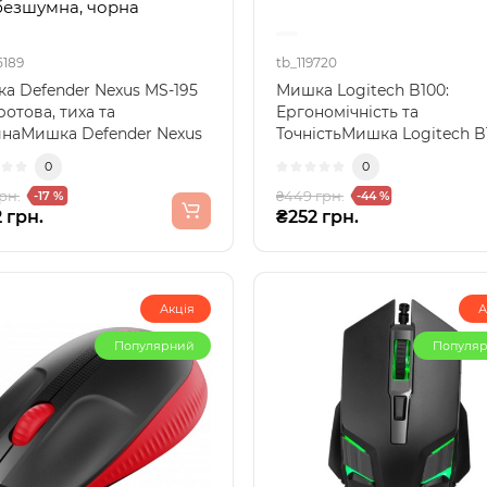
 безшумна, чорна
5189
tb_119720
а Defender Nexus MS-195
Мишка Logitech B100:
отова, тиха та
Ергономічність та
йнаМишка Defender Nexus
ТочністьМишка Logitech B
5 — це ідеальний ви..
створена з урахуванням
0
0
потреб су..
рн.
₴449 грн.
-17 %
-44 %
 грн.
₴252 грн.
Акція
А
Популярний
Популя