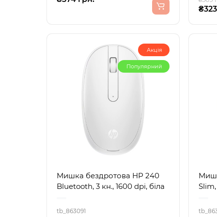
₴323
Акція
Популярний
Мишка бездротова HP 240
Мишк
Bluetooth, 3 кн., 1600 dpi, біла
Slim
tb_863091
tb_86