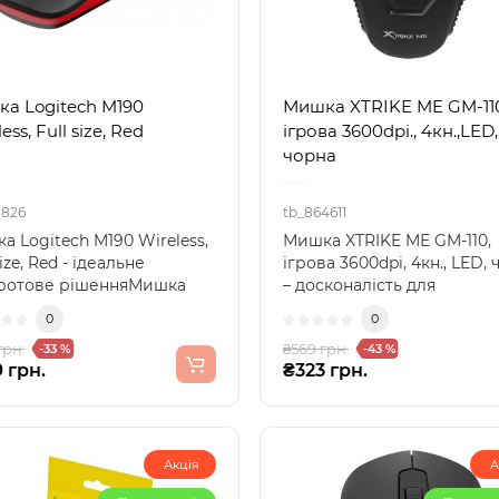
а Logitech M190
Мишка XTRIKE ME GM-11
ess, Full size, Red
ігрова 3600dpi., 4кн.,LED,
чорна
1826
tb_864611
а Logitech M190 Wireless,
Мишка XTRIKE ME GM-110,
size, Red - ідеальне
ігрова 3600dpi, 4кн., LED,
ротове рішенняМишка
– досконалість для
ech M190 Wirele..
геймерівМишка XTRIKE ME
0
0
грн.
₴569 грн.
-33 %
-43 %
 грн.
₴323 грн.
Акція
А