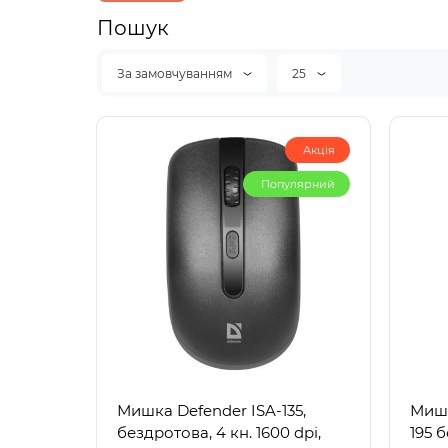
Пошук
За замовчуванням
25
Акція
Популярний
Мишка Defender ISA-135,
Мишк
бездротова, 4 кн. 1600 dpi,
195 б