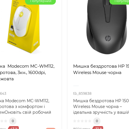
Популярний
Популя
ка Modecom MC-WM112,
Мишка бездротова HP 1
отова, 3кн., 1600dpi,
Wireless Mouse чорна
-жовта
8643
tb_859838
а Modecom MC-WM112,
Мишка бездротова HP 150
ротова з комфортом і
Wireless Mouse чорна –
емОновіть свій робочий
ідеальна зручність у ваші
тір з бездротовою ми..
руціБездротова мишка HP 
0
0
грн.
₴824 грн.
-43 %
-33 %