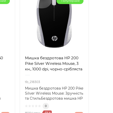
рний
Популярний
50
Мишка бездротова HP 200
Pike Silver Wireless Mouse, 3
кн., 1000 dpi, чорно-срібляста
tb_218303
Мишка бездротова HP 200 Pike
Silver Wireless Mouse: Зручність
й
та СтильБездротова мишка HP
15..
200 Pike S..
0
₴1154 грн.
-33 %