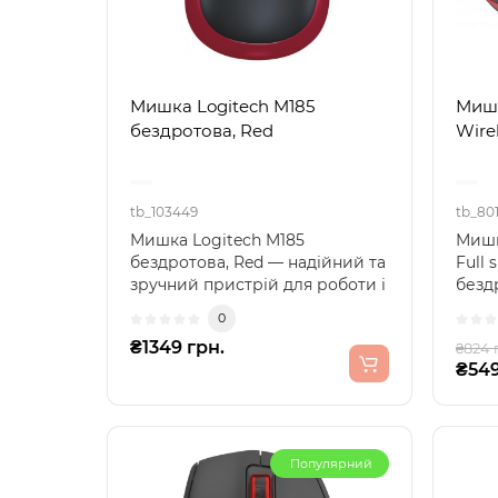
Мишка Logitech M185
Мишк
бездротова, Red
Wirel
tb_103449
tb_80
Мишка Logitech M185
Мишк
бездротова, Red — надійний та
Full 
зручний пристрій для роботи і
безд
розвагЦя бездротова ..
Logit
0
₴1349 грн.
₴824 
₴549
Популярний