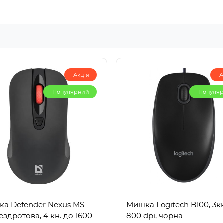
Акція
А
Популярний
Популя
а Defender Nexus MS-
Мишка Logitech B100, 3кн
ездротова, 4 кн. до 1600
800 dpi, чорна