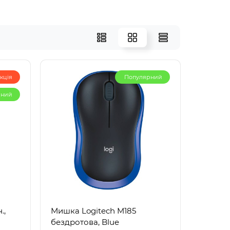
кція
Популярний
рний
.,
Мишка Logitech M185
бездротова, Blue