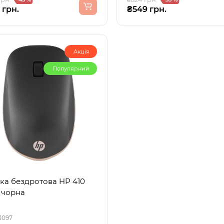
 грн.
₴549 грн.
Акція
Популярний
а бездротова HP 410
, чорна
3097