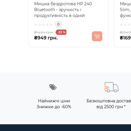
Мишка бездротова HP 240
Мишк
Bluetooth - зручність і
Slim,
продуктивність в одній
функ
руціНасолоджуйтесь
вам 
0
свободою б..
₴1424 грн.
₴2549
-33 %
₴949 грн.
₴169
Найнижчі ціни
Безкоштовна достав
Знижки до -60%
від 2500 грн *