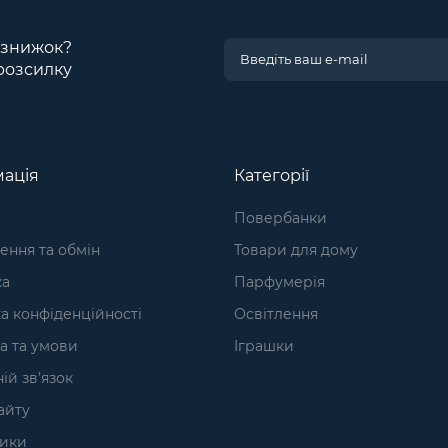
і знижок?
розсилку
ація
Категорії
Повербанки
ння та обмін
Товари для дому
ка
Парфумерія
а конфіденційності
Освітлення
а та умови
Іграшки
ій зв’язок
айту
ики