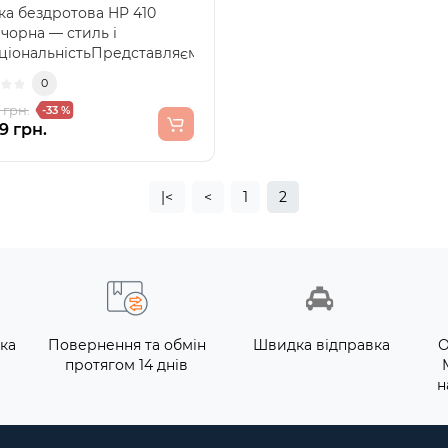
а бездротова HP 410
 чорна — стиль і
ціональністьПредставляємо
бездротову мишку HP ..
0
 грн.
-33 %
9 грн.
|<
<
1
2
ка
Повернення та обмін
Швидка відправка
О
протягом 14 днів
н