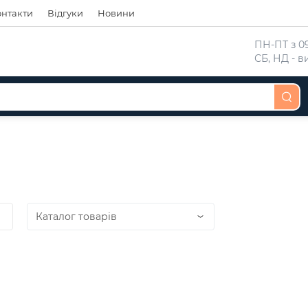
онтакти
Відгуки
Новини
 ПН-ПТ з 09
 СБ, НД - 