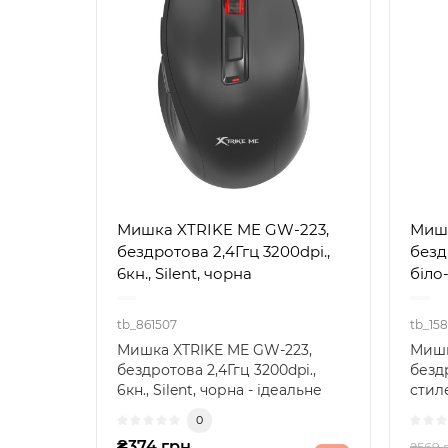
Мишка XTRIKE ME GW-223,
Миш
бездротова 2,4Ггц 3200dpi.,
бездр
6кн., Silent, чорна
біло
tb_861507
tb_15
Мишка XTRIKE ME GW-223,
Мишк
бездротова 2,4Ггц 3200dpi.,
безд
6кн., Silent, чорна - ідеальне
стил
рішення для комфо..
прос
0
₴374 грн.
₴569 