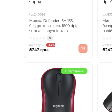
чорна
dpi,
tb_240099
tb_89
Мишка Defender ISA-135,
Мишк
бездротова, 4 кн. 1600 dpi,
бездр
чорна — зручність та
наді
функціональністьВідкрийте д..
MS-19
0
₴427 грн.
₴291 г
-43 %
₴242 грн.
₴242
Популярний