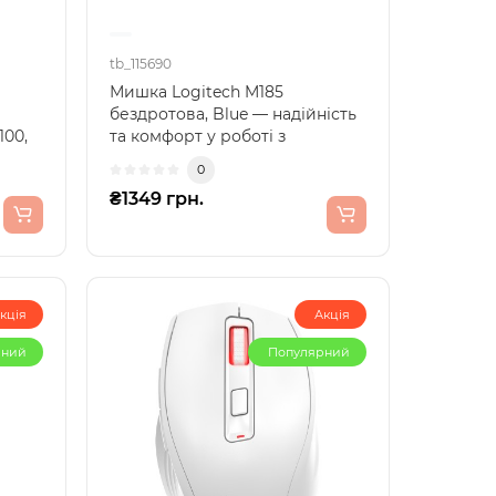
tb_115690
Мишка Logitech M185
бездротова, Blue — надійність
100,
та комфорт у роботі з
комп’ютеромОцініть
0
бездоганн..
₴1349 грн.
кція
Акція
рний
Популярний