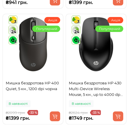
₴941 грн.
₴1399 грн.
Акція
Акція
3
3
Популярний
Популярний
24
24
3
3
Мишка бездротова HP 400
Мишка бездротова HP 430
Quiet, 5 кн., 1200 dpi чорна
Multi-Device Wireless
Mouse, 5 кн., up to 4000 dpi
чорна
В наявності
В наявності
₴2099 грн.
₴2624 грн.
-33 %
-33 %
₴1399 грн.
₴1749 грн.