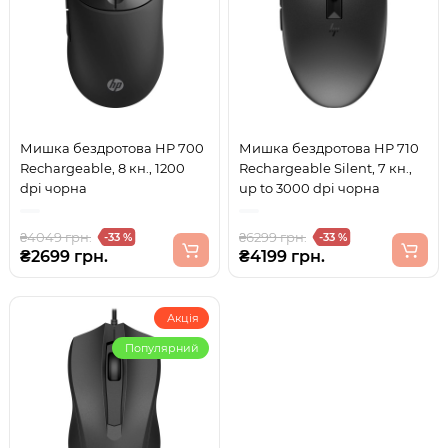
Мишка бездротова HP 700
Мишка бездротова HP 710
Rechargeable, 8 кн., 1200
Rechargeable Silent, 7 кн.,
dpi чорна
up to 3000 dpi чорна
₴4049 грн.
₴6299 грн.
-33 %
-33 %
₴2699 грн.
₴4199 грн.
Акція
Популярний