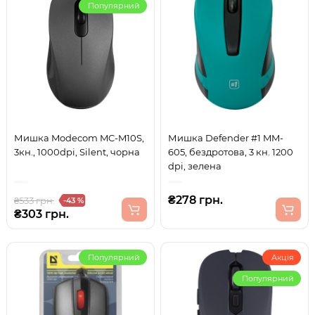
Популярний
Мишка Modecom MC-M10S,
Мишка Defender #1 MM-
3кн., 1000dpi, Silent, чорна
605, бездротова, 3 кн. 1200
dpi, зелена
₴278 грн.
₴533 грн.
-43 %
₴303 грн.
Популярний
Акція
Популярний