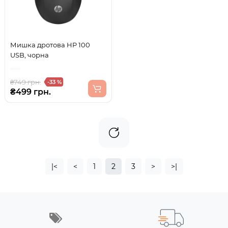
Мишка дротова HP 100
USB, чорна
₴749 грн.
-33 %
₴499 грн.
|<
<
1
2
3
>
>|