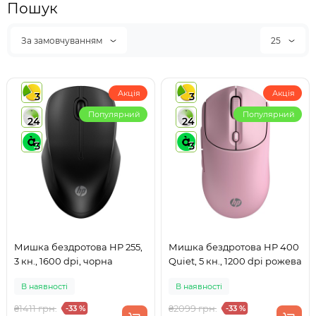
Пошук
За замовчуванням
25
Акція
Акція
3
3
Популярний
Популярний
24
24
3
3
Мишка бездротова HP 255,
Мишка бездротова HP 400
3 кн., 1600 dpi, чорна
Quiet, 5 кн., 1200 dpi рожева
В наявності
В наявності
₴1411 грн.
₴2099 грн.
-33 %
-33 %