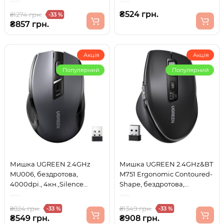
3кн.1600dpi, Silent, чорна
₴524 грн.
₴1274 грн.
-33 %
₴857 грн.
Акція
Акція
Популярний
Популярний
Мишка UGREEN 2.4GHz
Мишка UGREEN 2.4GHz&BT
MU006, бездротова,
M751 Ergonomic Contoured-
4000dpi., 4кн.,Silence
Shape, бездротова,
Design, Чорна
5000dpi., 5кн., Чорна
₴824 грн.
₴1349 грн.
-33 %
-33 %
₴549 грн.
₴908 грн.