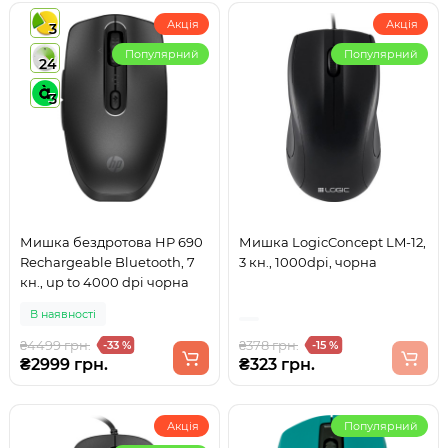
Акція
Акція
3
Популярний
Популярний
24
3
Мишка бездротова HP 690
Мишка LogicConcept LM-12,
Rechargeable Bluetooth, 7
3 кн., 1000dpi, чорна
кн., up to 4000 dpi чорна
В наявності
₴4499 грн.
₴378 грн.
-33 %
-15 %
₴2999 грн.
₴323 грн.
Акція
Популярний