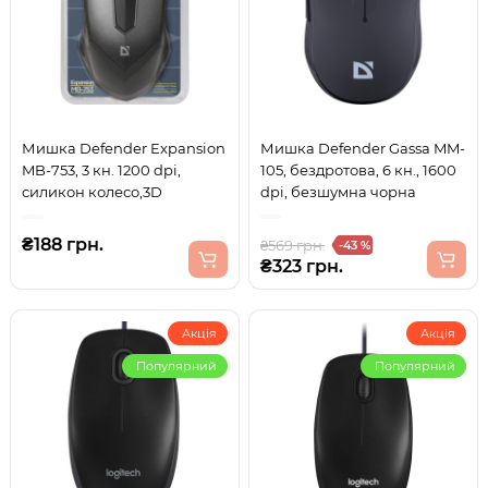
Мишка Defender Expansion
Мишка Defender Gassa MM-
MB-753, 3 кн. 1200 dpi,
105, бездротова, 6 кн., 1600
силикон колесо,3D
dpi, безшумна чорна
₴188 грн.
₴569 грн.
-43 %
₴323 грн.
Акція
Акція
Популярний
Популярний