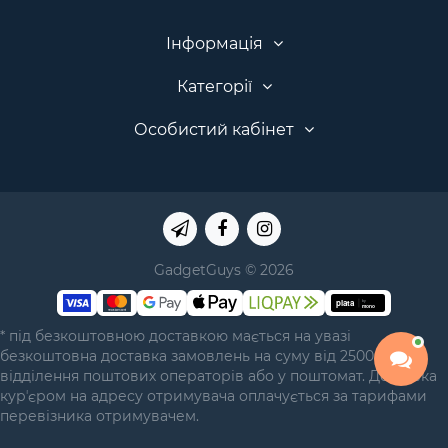
Інформація
Категорії
Особистий кабінет
GadgetGuys © 2026
* під безкоштовною доставкою мається на увазі
безкоштовна доставка замовлень на суму від 2500 грн у
відділення поштових операторів або у поштомат. Доставка
курʼєром на адресу отримувача оплачується за тарифами
перевізника отримувачем.