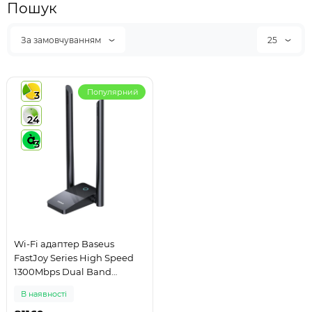
Пошук
За замовчуванням
25
Популярний
3
24
3
Wi-Fi адаптер Baseus
FastJoy Series High Speed
1300Mbps Dual Band
2.4Ghz/5Ghz USB Wifi
В наявності
Adapter (B01317600111-05)