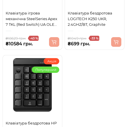
Клавіатура ігрова
Клавіатура бездротова
механічна SteelSeries Apex
LOGITECH K250 UKR,
7 TKL (Red Switch) UA OLED
2.4GHZ/BT, Graphite
Smart Display
₴18629 грн.
₴1049 грн.
-43 %
-33 %
₴10584 грн.
₴699 грн.
Акція
Популярний
Клавіатура бездротова HP