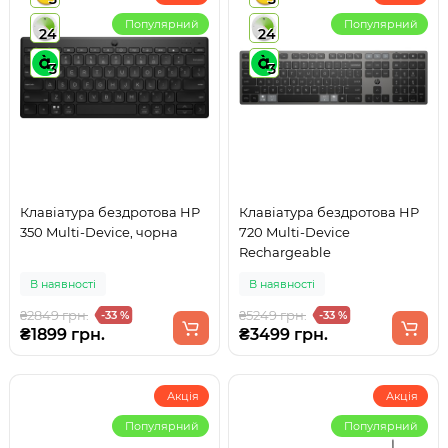
Популярний
Популярний
24
24
3
3
Клавіатура бездротова HP
Клавіатура бездротова HP
350 Multi-Device, чорна
720 Multi-Device
Rechargeable
В наявності
В наявності
₴2849 грн.
₴5249 грн.
-33 %
-33 %
₴1899 грн.
₴3499 грн.
Акція
Акція
Популярний
Популярний