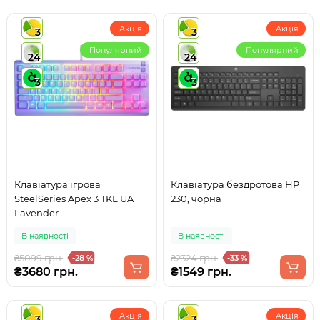
Акція
Акція
3
3
Популярний
Популярний
24
24
3
3
Клавіатура ігрова
Клавіатура бездротова HP
SteelSeries Apex 3 TKL UA
230, чорна
Lavender
В наявності
В наявності
₴5099 грн.
₴2324 грн.
-28 %
-33 %
₴3680 грн.
₴1549 грн.
Акція
Акція
3
3