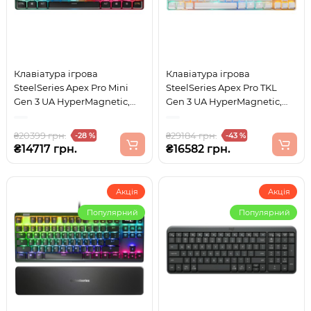
Клавіатура ігрова
Клавіатура ігрова
SteelSeries Apex Pro Mini
SteelSeries Apex Pro TKL
Gen 3 UA HyperMagnetic,
Gen 3 UA HyperMagnetic,
OmniPoint 3.0, OLED
OmniPoint 3.0, OLED, White
₴20399 грн.
₴29184 грн.
-28 %
-43 %
₴14717 грн.
₴16582 грн.
Акція
Акція
Популярний
Популярний