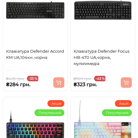
Клавіатура Defender Accord
Клавіатура Defender Focus
KM UA,104кн.,чорна
HB-470 UA,чорна,
мультимедіа
₴426 грн.
₴569 грн.
-33 %
-43 %
₴284 грн.
₴323 грн.
Акція
Акція
Популярний
Популярний