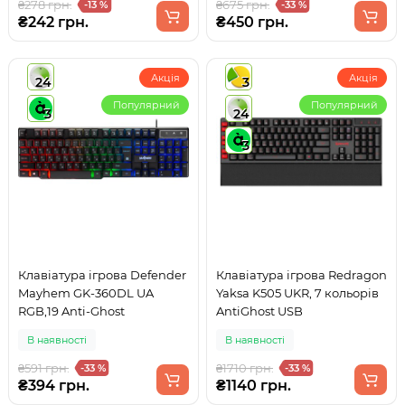
₴278 грн.
₴675 грн.
-13 %
-33 %
₴242 грн.
₴450 грн.
Акція
Акція
24
3
Популярний
Популярний
3
24
3
Клавіатура ігрова Defender
Клавіатура ігрова Redragon
Mayhem GK-360DL UA
Yaksa K505 UKR, 7 кольорів
RGB,19 Anti-Ghost
AntiGhost USB
В наявності
В наявності
₴591 грн.
₴1710 грн.
-33 %
-33 %
₴394 грн.
₴1140 грн.