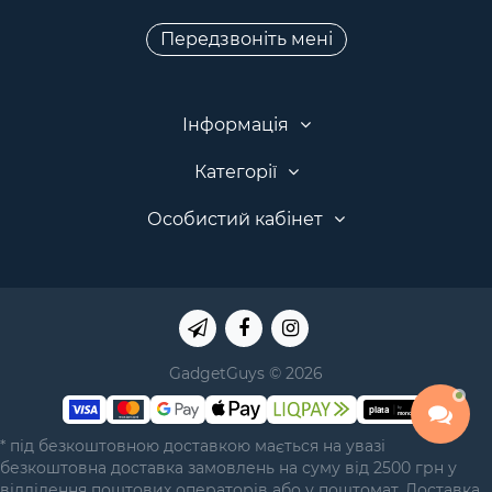
Передзвоніть мені
Інформація
Категорії
Особистий кабінет
GadgetGuys © 2026
* під безкоштовною доставкою мається на увазі
безкоштовна доставка замовлень на суму від 2500 грн у
відділення поштових операторів або у поштомат. Доставка