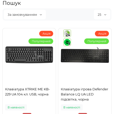
Пошук
За замовчуванням
25
Акція
Акція
24
Популярний
Популярний
3
Клавіатура XTRIKE ME KB-
Клавіатура ігрова Defender
229 UA 104 кл. USB, чорна
Balance LQ UA LED
підсвітка, чорна
В наявності
В наявності