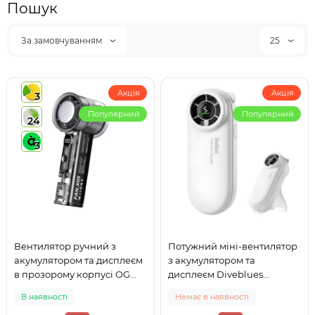
Пошук
За замовчуванням
25
Акція
Акція
3
Популярний
Популярний
24
3
Вентилятор ручний з
Потужний міні-вентилятор
акумулятором та дисплеєм
з акумулятором та
в прозорому корпусі OG
дисплеєм Diveblues
High-Speed Cooling Fan
TurboBear Білий (D5041-
В наявності
Немає в наявності
X05 (з охолодженням)
WH)