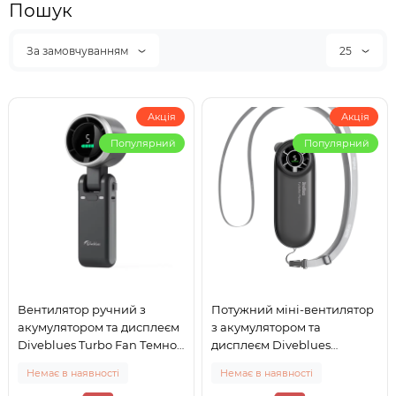
Пошук
За замовчуванням
25
Акція
Акція
Популярний
Популярний
Вентилятор ручний з
Потужний міні-вентилятор
акумулятором та дисплеєм
з акумулятором та
Diveblues Turbo Fan Темно-
дисплеєм Diveblues
сірий (N607-GY)
TurboBear Чорний (D5041-
Немає в наявності
Немає в наявності
BK)