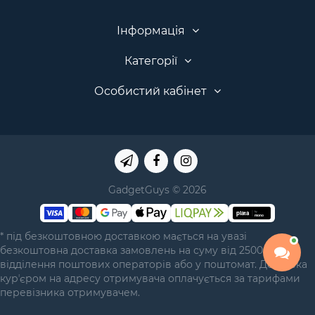
Інформація
Категорії
Особистий кабінет
GadgetGuys © 2026
* під безкоштовною доставкою мається на увазі
безкоштовна доставка замовлень на суму від 2500 грн у
відділення поштових операторів або у поштомат. Доставка
курʼєром на адресу отримувача оплачується за тарифами
перевізника отримувачем.