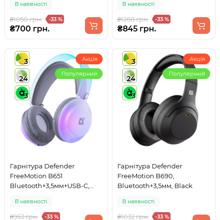
В наявності
В наявності
₴1050 грн.
₴1268 грн.
-33 %
-33 %
₴700 грн.
₴845 грн.
Акція
Акція
3
3
Популярний
Популярний
24
24
3
3
Гарнітура Defender
Гарнітура Defender
FreeMotion B651
FreeMotion B690,
Bluetooth+3,5мм+USB-C,
Bluetooth+3,5мм, Black
RGB White
В наявності
В наявності
₴953 грн.
₴1032 грн.
-33 %
-33 %