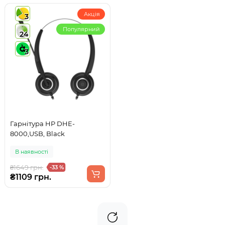
Акція
3
Популярний
24
3
Гарнітура HP DHE-
8000,USB, Black
В наявності
₴1649 грн.
-33 %
₴1109 грн.