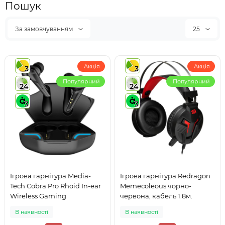
Пошук
За замовчуванням
25
Акція
Акція
3
3
Популярний
Популярний
24
24
3
3
Ігрова гарнітура Media-
Ігрова гарнітура Redragon
Tech Cobra Pro Rhoid In-ear
Memecoleous чорно-
Wireless Gaming
червона, кабель 1.8м.
В наявності
В наявності