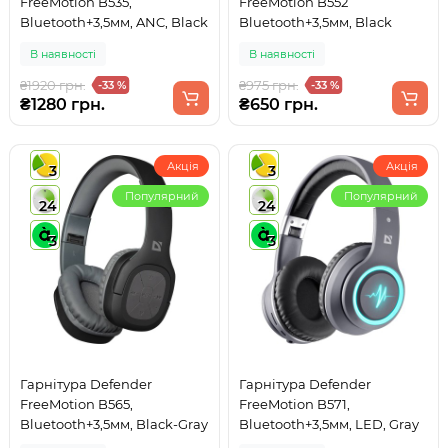
FreeMotion B535,
FreeMotion B552
Bluetooth+3,5мм, ANC, Black
Bluetooth+3,5мм, Black
В наявності
В наявності
₴1920 грн.
₴975 грн.
-33 %
-33 %
₴1280 грн.
₴650 грн.
Акція
Акція
3
3
Популярний
Популярний
24
24
3
3
Гарнітура Defender
Гарнітура Defender
FreeMotion B565,
FreeMotion B571,
Bluetooth+3,5мм, Black-Gray
Bluetooth+3,5мм, LED, Gray