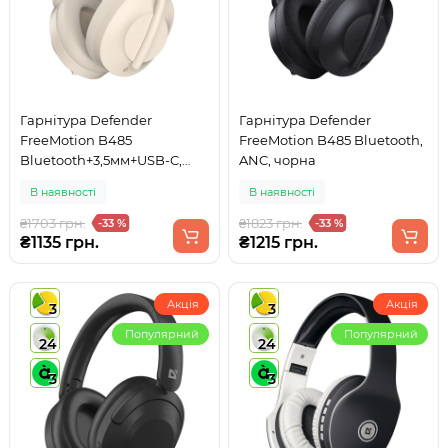
Гарнітура Defender
Гарнітура Defender
FreeMotion B485
FreeMotion B485 Bluetooth,
Bluetooth+3,5мм+USB-C,
ANC, чорна
ANC Beige
В наявності
В наявності
₴1703 грн.
₴1823 грн.
-33 %
-33 %
₴1135 грн.
₴1215 грн.
Акція
Акція
3
3
Популярний
Популярний
24
24
3
3