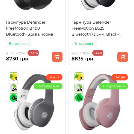
Гарнітура Defender
Гарнітура Defender
FreeMotion B490
FreeMotion B525
Bluetooth+3.5мм, чорна
Bluetooth+3,5мм, Black-
White
В наявності
В наявності
₴1095 грн.
₴1253 грн.
-33 %
-33 %
₴730 грн.
₴835 грн.
Акція
Акція
3
3
Популярний
Популярний
24
24
3
3