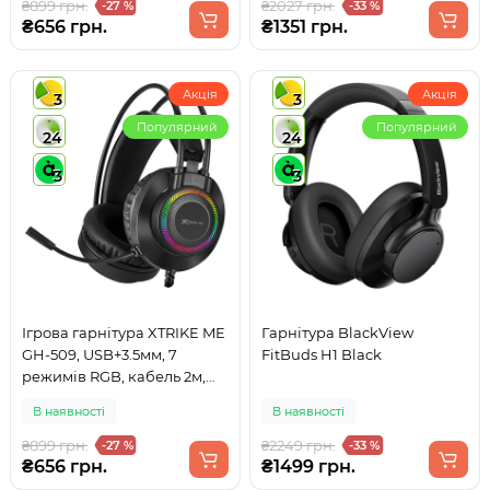
₴899 грн.
₴2027 грн.
-27 %
-33 %
₴656 грн.
₴1351 грн.
Акція
Акція
3
3
Популярний
Популярний
24
24
3
3
Ігрова гарнітура XTRIKE ME
Гарнітура BlackView
GH-509, USB+3.5мм, 7
FitBuds H1 Black
режимів RGB, кабель 2м,
чорна
В наявності
В наявності
₴899 грн.
₴2249 грн.
-27 %
-33 %
₴656 грн.
₴1499 грн.