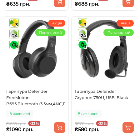
₴635 грн.
₴688 грн.
Акція
Акція
3
3
Популярний
Популярний
24
24
3
3
Гарнітура Defender
Гарнітура Defender
FreeMotion
Gryphon 750U, USB, Black
B695,Bluetooth+3,5мм,ANC,Black
В наявності
В наявності
₴1635 грн.
₴870 грн.
-33 %
-33 %
₴1090 грн.
₴580 грн.