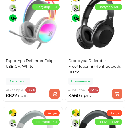
Популярний
Популярний
24
24
3
3
Гарнітура Defender Eclipse,
Гарнітура Defender
USB, 2м, White
FreeMotion B445 Bluetooth,
Black
В наявності
В наявності
₴1233 грн.
₴840 грн.
-33 %
-33 %
₴822 грн.
₴560 грн.
Акція
Акція
3
3
Популярний
Популярний
24
24