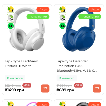
Акція
Акція
3
3
Популярний
Популярний
24
24
3
3
Гарнітура BlackView
Гарнітура Defender
FitBuds H1 White
FreeMotion B490
Bluetooth+3,5мм+USB-C,
Blue
В наявності
В наявності
₴2249 грн.
₴1034 грн.
-33 %
-33 %
₴1499 грн.
₴689 грн.
Акція
Акція
3
3