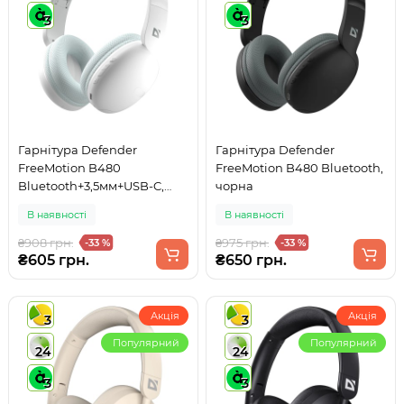
3
3
Гарнітура Defender
Гарнітура Defender
FreeMotion B480
FreeMotion B480 Bluetooth,
Bluetooth+3,5мм+USB-C,
чорна
White
В наявності
В наявності
₴908 грн.
₴975 грн.
-33 %
-33 %
₴605 грн.
₴650 грн.
Акція
Акція
3
3
Популярний
Популярний
24
24
3
3