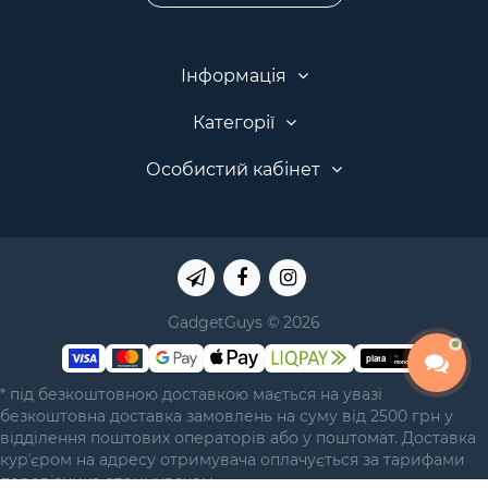
Інформація
Категорії
Особистий кабінет
GadgetGuys © 2026
* під безкоштовною доставкою мається на увазі
безкоштовна доставка замовлень на суму від 2500 грн у
відділення поштових операторів або у поштомат. Доставка
курʼєром на адресу отримувача оплачується за тарифами
перевізника отримувачем.