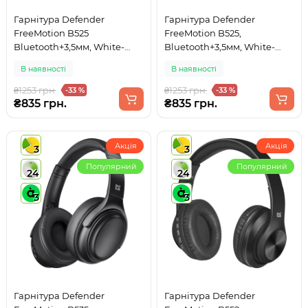
Гарнітура Defender
Гарнітура Defender
FreeMotion B525
FreeMotion B525,
Bluetooth+3,5мм, White-
Bluetooth+3,5мм, White-
Gray
Pink
В наявності
В наявності
₴1253 грн.
₴1253 грн.
-33 %
-33 %
₴835 грн.
₴835 грн.
Акція
Акція
3
3
Популярний
Популярний
24
24
3
3
Гарнітура Defender
Гарнітура Defender