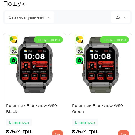
Пошук
За замовчуванням
25
Популярний
Популярний
3
3
24
24
3
3
Годинник Blackview W60
Годинник Blackview W60
Black
Green
В наявності
В наявності
₴2624 грн.
₴2624 грн.