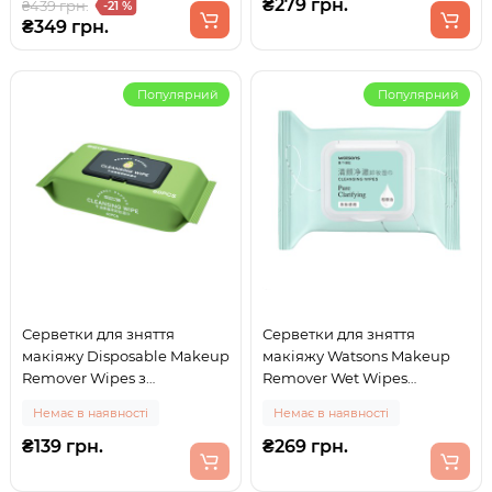
для обличчя
₴279 грн.
₴439 грн.
-21 %
₴349 грн.
Популярний
Популярний
Серветки для зняття
Серветки для зняття
макіяжу Disposable Makeup
макіяжу Watsons Makeup
Remover Wipes з
Remover Wet Wipes
екстрактом авокадо 60 шт
Hyaluronic Acid 25 шт
Немає в наявності
Немає в наявності
₴139 грн.
₴269 грн.