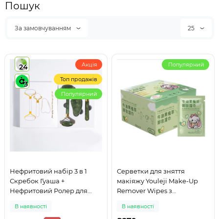
Пошук
За замовчуванням
25
Акція
Популярний
24
Топ продажів
3
Популярний
Нефритовий набір 3 в 1
Серветки для зняття
Скребок Гуаша +
макіяжу Youleji Make-Up
Нефритовий Ролер для
Remover Wipes з
обличчя + Роликовий
екстрактом авокадо 30 шт
В наявності
В наявності
масажер Масажний набір