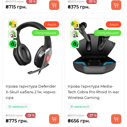
₴1073 грн.
₴563 грн.
-33 %
-33 %
₴715 грн.
₴375 грн.
Акція
Акція
3
3
Популярний
Популярний
24
24
3
3
Ігрова гарнітура Defender
Ігрова гарнітура Media-
X-Skull кабель 2.1м, чорно-
Tech Cobra Pro Rhoid In-ear
сіра
Wireless Gaming
В наявності
В наявності
₴1163 грн.
₴899 грн.
-33 %
-27 %
₴775 грн.
₴656 грн.