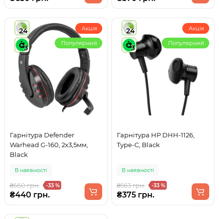
Акція
Акція
24
24
Популярний
Популярний
3
3
Гарнітура Defender
Гарнітура HP DHH-1126,
Warhead G-160, 2х3,5мм,
Type-C, Black
Black
В наявності
В наявності
₴660 грн.
₴563 грн.
-33 %
-33 %
₴440 грн.
₴375 грн.