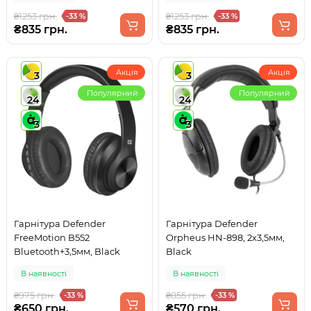
₴1253 грн.
₴1253 грн.
-33 %
-33 %
₴835 грн.
₴835 грн.
Акція
Акція
3
3
Популярний
Популярний
24
24
3
3
Гарнітура Defender
Гарнітура Defender
FreeMotion B552
Orpheus HN-898, 2х3,5мм,
Bluetooth+3,5мм, Black
Black
В наявності
В наявності
₴975 грн.
₴855 грн.
-33 %
-33 %
₴650 грн.
₴570 грн.