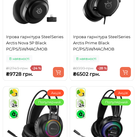
Ігрова гарнітура SteelSeries
Ігрова гарнітура SteelSeries
Arctis Nova 5P Black
Arctis Prime Black
PC/PS/SW/MAC/MOB
PC/PS/SW/MAC/MOB
В наявності
В наявності
₴12749 грн.
₴8999 грн.
-24 %
-28 %
₴9728 грн.
₴6502 грн.
Акція
Акція
3
3
Популярний
Популярний
24
24
3
3