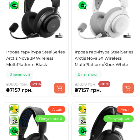
3
3
Ігрова гарнітура SteelSeries
Ігрова гарнітура SteelSeries
Arctis Nova 3P Wireless
Arctis Nova 3X Wireless
MultiPlatform Black
MultiPlatform/Xbox White
В наявності
В наявності
₴9899 грн.
₴9899 грн.
-28 %
-28 %
₴7157 грн.
₴7157 грн.
Акція
Акція
3
3
Популярний
Популярний
24
24
3
3