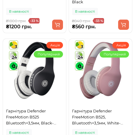
Black
В наявності
В наявності
₴1800 грн.
₴840 грн.
-33 %
-33 %
₴1200 грн.
₴560 грн.
Акція
Акція
3
3
Популярний
Популярний
24
24
3
3
Гарнітура Defender
Гарнітура Defender
FreeMotion B525
FreeMotion B525,
Bluetooth+3,5мм, Black-
Bluetooth+3,5мм, White-
White
Pink
В наявності
В наявності