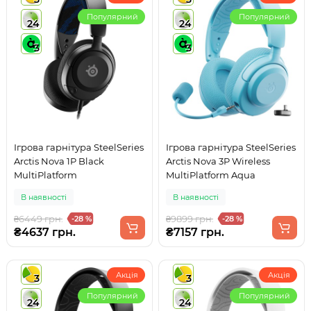
Популярний
Популярний
24
24
3
3
Ігрова гарнітура SteelSeries
Ігрова гарнітура SteelSeries
Arctis Nova 1P Black
Arctis Nova 3P Wireless
MultiPlatform
MultiPlatform Aqua
В наявності
В наявності
₴6449 грн.
₴9899 грн.
-28 %
-28 %
₴4637 грн.
₴7157 грн.
Акція
Акція
3
3
Популярний
Популярний
24
24