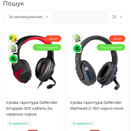
Пошук
За замовчуванням
25
Акція
Акція
3
24
Популярний
Популярний
24
3
3
Ігрова гарнітура Defender
Ігрова гарнітура Defender
Scrapper 500 кабель 2м,
Warhead G-160 чорно-синя
червоно-чорна
В наявності
В наявності