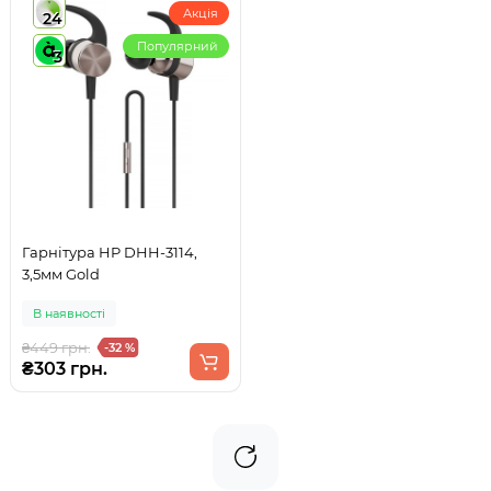
Акція
24
Популярний
3
Гарнітура HP DHH-3114,
3,5мм Gold
В наявності
₴449 грн.
-32 %
₴303 грн.