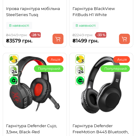
Ігрова гарнітура мобільна
Гарнітура BlackView
SteelSeries Tusq
FitBuds H1 White
В наявності
В наявності
₴4949 грн.
₴2249 грн.
-28 %
-33 %
₴3579 грн.
₴1499 грн.
Акція
Акція
3
3
Популярний
Популярний
24
24
3
3
Гарнітура Defender Cujo,
Гарнітура Defender
3,5мм, Black-Red
FreeMotion B445 Bluetooth,