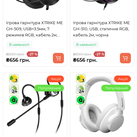
Ігрова гарнітура XTRIKE ME
Ігрова гарнітура XTRIKE ME
GH-509, USB+3.5мм, 7
GH-510, USB, статичне RGB,
режимів RGB, кабель 2м,
кабель 2м, чорна
чорна
В наявності
В наявності
₴899 грн.
₴899 грн.
-27 %
-27 %
₴656 грн.
₴656 грн.
Акція
Акція
3
3
Популярний
Популярний
24
24
3
3