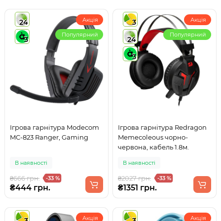
Акція
Акція
24
3
Популярний
Популярний
3
24
3
Ігрова гарнітура Modecom
Ігрова гарнітура Redragon
MC-823 Ranger, Gaming
Memecoleous чорно-
червона, кабель 1.8м.
В наявності
В наявності
₴666 грн.
₴2027 грн.
-33 %
-33 %
₴444 грн.
₴1351 грн.
Акція
Акція
3
3