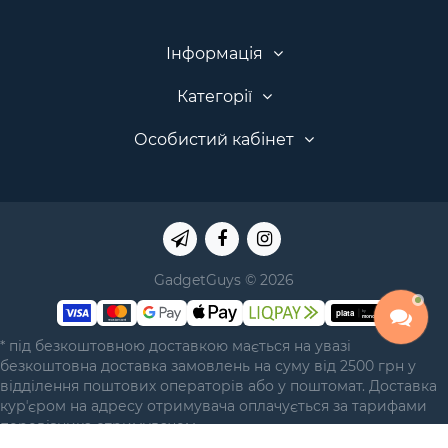
Інформація
Категорії
Особистий кабінет
GadgetGuys © 2026
* під безкоштовною доставкою мається на увазі
безкоштовна доставка замовлень на суму від 2500 грн у
відділення поштових операторів або у поштомат. Доставка
курʼєром на адресу отримувача оплачується за тарифами
перевізника отримувачем.