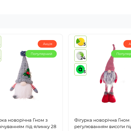
4
3
Акція
А
Популярний
Популя
3
24
3
рка новорічна Гном з
Фігурка новорічна Гном 
вічуванням під ялинку 28
регулюванням висоти пі