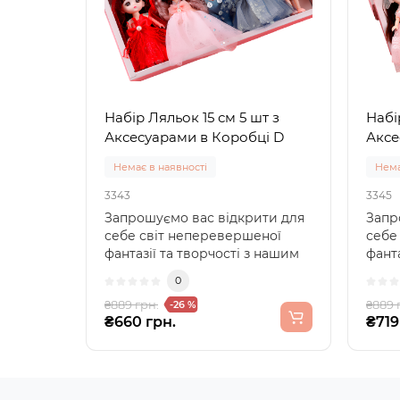
Набір Ляльок 15 см 5 шт з
Набі
Аксесуарами в Коробці D
Аксе
Немає в наявності
Нема
3343
3345
Запрошуємо вас відкрити для
Запр
себе світ неперевершеної
себе
фантазії та творчості з нашим
фанта
набором з 5 ляльо..
набор
0
₴889 грн.
₴889 
-26 %
₴660 грн.
₴719