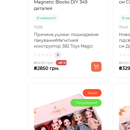
Magnetic Blocks DIY 349
см С
деталей
В наявності
В на
7038
7040
Причина уцінки: пошкоджене
Ново
пакуванняМагнітний
підсв
конструктор 382 Toys Magic
см Д
Magnetic Blocks DIY 349 дет..
атмо
0
₴5430 грн.
₴490 
-48 %
₴2850 грн.
₴329
Акція
Популярний