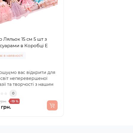
р Ляльок 15 см 5 шт з
суарами в Коробці E
є в наявності
ошуємо вас відкрити для
 світ неперевершеної
зії та творчості з нашим
ом з 5 ляльо..
0
грн.
-19 %
 грн.