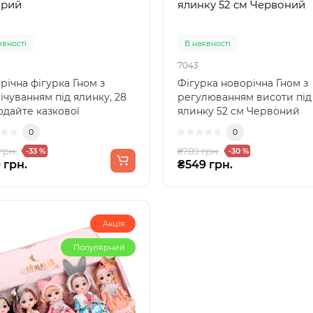
ірий
ялинку 52 см Червоний
явності
В наявності
7043
річна фігурка Гном з
Фігурка новорічна Гном з
ічуванням під ялинку, 28
регулюванням висоти під
одайте казкової
ялинку 52 см Червоний
сфери вашому дому ..
Шукаєте стильну та атмос
0
0
грн.
₴789 грн.
-33 %
-30 %
 грн.
₴549 грн.
Акція
Популярний