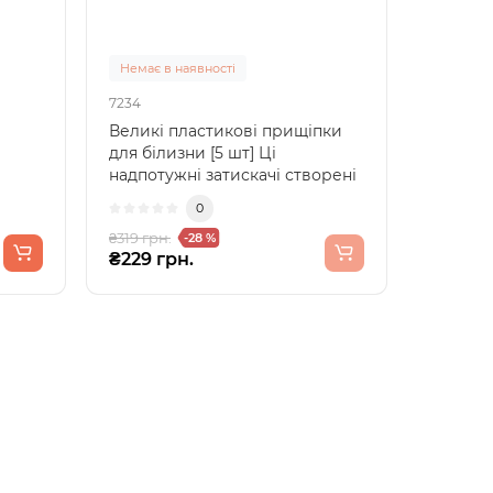
Немає в наявності
7234
Великі пластикові прищіпки
для білизни [5 шт] Ці
надпотужні затискачі створені
фе..
спеціально для ваших..
0
₴319 грн.
-28 %
₴229 грн.