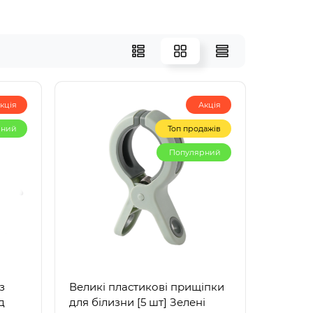
кція
Акція
рний
Топ продажів
Популярний
з
Великі пластикові прищіпки
д
для білизни [5 шт] Зелені