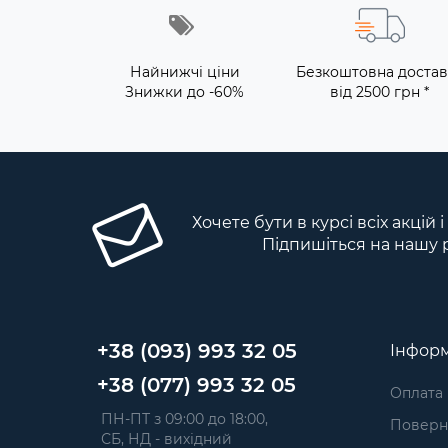
Найнижчі ціни
Безкоштовна достав
Знижки до -60%
від 2500 грн *
Хочете бути в курсі всіх акцій 
Підпишіться на нашу 
+38 (093) 993 32 05
Інформ
+38 (077) 993 32 05
Оплата
 ПН-ПТ з 09:00 до 18:00, 
Поверне
 СБ, НД - вихідний