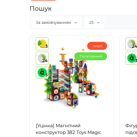
Пошук
За замовчуванням
25
3
2
Акція
Популярний
24
3
[Уцінка] Магнітний
Фігу
конструктор 382 Toys Magic
підс