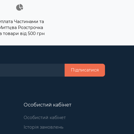
плата Частинами та
Миттєва Розстрочка
а товари від 500 грн
Підписатися
Особистий кабінет
Особистий кабінет
Історія замовлень