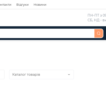
онтакти
Відгуки
Новини
 ПН-ПТ з 09
 СБ, НД - 