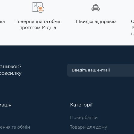
ка
Повернення та обмін
Швидка відправка
О
протягом 14 днів
н
і знижок?
розсилку
ація
Категорії
Повербанки
ння та обмін
Товари для дому