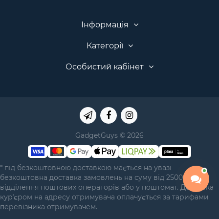
Інформація
Категорії
Особистий кабінет
GadgetGuys © 2026
* під безкоштовною доставкою мається на увазі
безкоштовна доставка замовлень на суму від 2500 грн у
відділення поштових операторів або у поштомат. Доставка
курʼєром на адресу отримувача оплачується за тарифами
перевізника отримувачем.