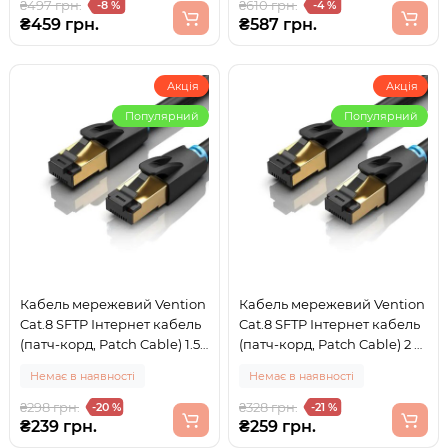
₴497 грн.
₴610 грн.
-8 %
-4 %
₴459 грн.
₴587 грн.
Акція
Акція
Популярний
Популярний
Кабель мережевий Vention
Кабель мережевий Vention
Cat.8 SFTP Інтернет кабель
Cat.8 SFTP Інтернет кабель
(патч-корд, Patch Cable) 1.5
(патч-корд, Patch Cable) 2 м
м Black (IKABG)
Black (IKABH)
Немає в наявності
Немає в наявності
₴298 грн.
₴328 грн.
-20 %
-21 %
₴239 грн.
₴259 грн.