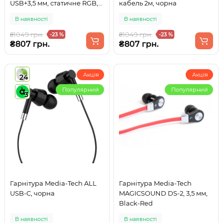
USB+3,5 мм, статичне RGB,
кабель 2м, чорна
кабель 2м, чорна
В наявності
В наявності
₴1049 грн.
₴1049 грн.
-23 %
-23 %
₴807 грн.
₴807 грн.
Акція
Акція
24
Популярний
Популярний
3
Гарнітура Media-Tech ALL
Гарнітура Media-Tech
USB-C, чорна
MAGICSOUND DS-2, 3,5 мм,
Black-Red
В наявності
В наявності