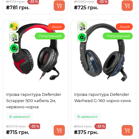
₴1172 грн.
₴1088 грн.
-33 %
-33 %
₴781 грн.
₴725 грн.
Акція
Акція
3
24
Популярний
Популярний
24
3
3
Ігрова гарнітура Defender
Ігрова гарнітура Defender
Scrapper 500 кабель 2м,
Warhead G-160 чорно-синя
червоно-чорна
В наявності
В наявності
₴1073 грн.
₴563 грн.
-33 %
-33 %
₴715 грн.
₴375 грн.