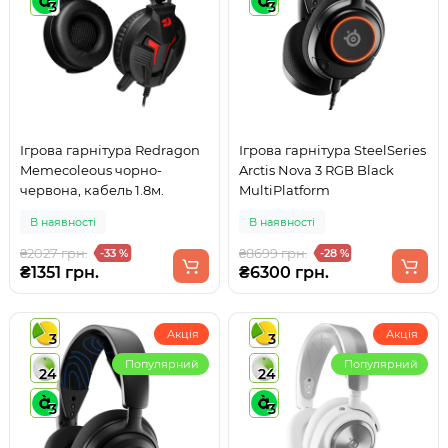
3
3
Ігрова гарнітура Redragon
Ігрова гарнітура SteelSeries
Memecoleous чорно-
Arctis Nova 3 RGB Black
червона, кабель 1.8м.
MultiPlatform
В наявності
В наявності
₴2027 грн.
₴8699 грн.
-33 %
-28 %
₴1351 грн.
₴6300 грн.
Акція
Акція
3
3
Популярний
Популярний
24
24
3
3