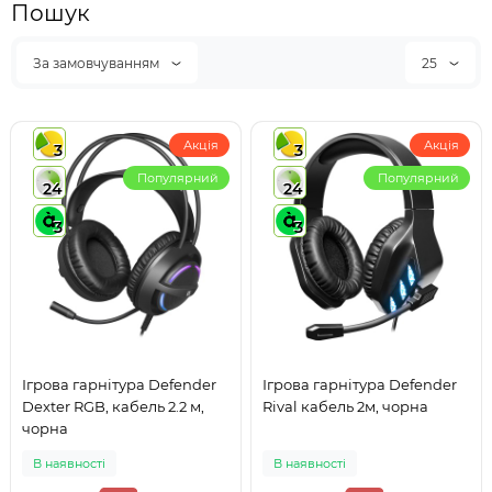
Пошук
За замовчуванням
25
Акція
Акція
3
3
Популярний
Популярний
24
24
3
3
Ігрова гарнітура Defender
Ігрова гарнітура Defender
Dexter RGB, кабель 2.2 м,
Rival кабель 2м, чорна
чорна
В наявності
В наявності