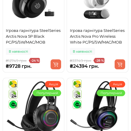
Ігрова гарнітура SteelSeries
Ігрова гарнітура SteelSeries
Arctis Nova 5P Black
Arctis Nova Pro Wireless
PC/PS/SW/MAC/MOB
White PC/PS/SW/MAC/MOB
В наявності
В наявності
₴12749 грн.
₴33749 грн.
-24 %
-28 %
₴9728 грн.
₴24394 грн.
Акція
Акція
3
3
Популярний
Популярний
24
24
3
3