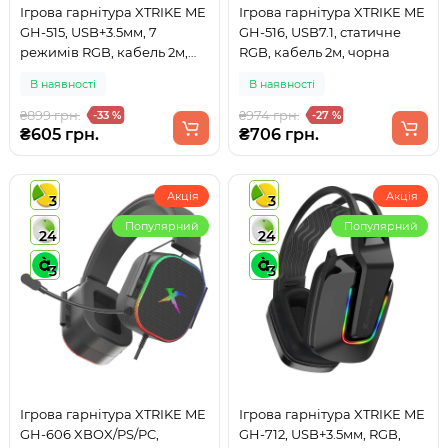
Ігрова гарнітура XTRIKE ME
Ігрова гарнітура XTRIKE ME
GH-515, USB+3.5мм, 7
GH-516, USB7.1, статичне
режимів RGB, кабель 2м,
RGB, кабель 2м, чорна
рожева
В наявності
В наявності
₴899 грн.
₴974 грн.
-33 %
-27 %
₴605 грн.
₴706 грн.
Акція
Акція
3
3
Популярний
Популярний
24
24
3
3
Ігрова гарнітура XTRIKE ME
Ігрова гарнітура XTRIKE ME
GH-606 XBOX/PS/PC,
GH-712, USB+3.5мм, RGB,