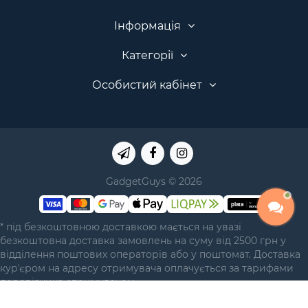
Інформація
Категорії
Особистий кабінет
GadgetGuys © 2026
* під безкоштовною доставкою мається на увазі
безкоштовна доставка замовлень на суму від 2500 грн у
відділення поштових операторів або у поштомат. Доставка
курʼєром на адресу отримувача оплачується за тарифами
перевізника отримувачем.