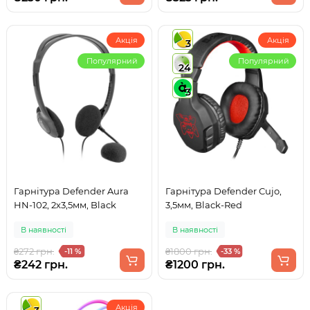
Акція
Акція
3
Популярний
Популярний
24
3
Гарнітура Defender Aura
Гарнітура Defender Cujo,
HN-102, 2х3,5мм, Black
3,5мм, Black-Red
В наявності
В наявності
₴272 грн.
₴1800 грн.
-11 %
-33 %
₴242 грн.
₴1200 грн.
Акція