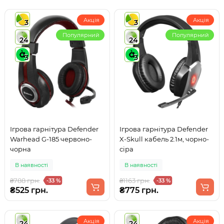
Акція
Акція
3
3
Популярний
Популярний
24
24
3
3
Ігрова гарнітура Defender
Ігрова гарнітура Defender
Warhead G-185 червоно-
X-Skull кабель 2.1м, чорно-
чорна
сіра
В наявності
В наявності
₴788 грн.
₴1163 грн.
-33 %
-33 %
₴525 грн.
₴775 грн.
Акція
Акція
24
24