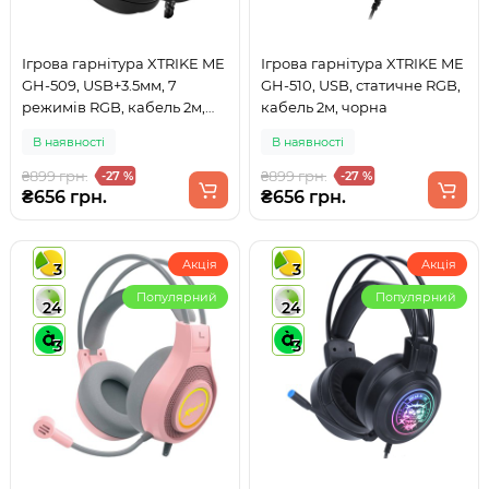
Ігрова гарнітура XTRIKE ME
Ігрова гарнітура XTRIKE ME
GH-509, USB+3.5мм, 7
GH-510, USB, статичне RGB,
режимів RGB, кабель 2м,
кабель 2м, чорна
чорна
В наявності
В наявності
₴899 грн.
₴899 грн.
-27 %
-27 %
₴656 грн.
₴656 грн.
Акція
Акція
3
3
Популярний
Популярний
24
24
3
3