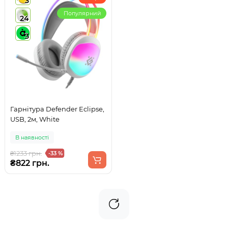
3
Популярний
24
3
Гарнітура Defender Eclipse,
USB, 2м, White
В наявності
₴1233 грн.
-33 %
₴822 грн.