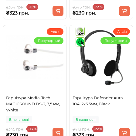
₴364 грн.
₴345 грн.
-11 %
-33 %
₴323 грн.
₴230 грн.
Акція
Акція
24
Популярний
Популярний
3
Гарнітура Media-Tech
Гарнітура Defender Aura
MAGICSOUND DS-2, 3,5 мм,
104, 2х3,5мм, Black
White
В наявності
В наявності
₴345 грн.
₴413 грн.
-33 %
-22 %
₴230 грн.
₴323 грн.