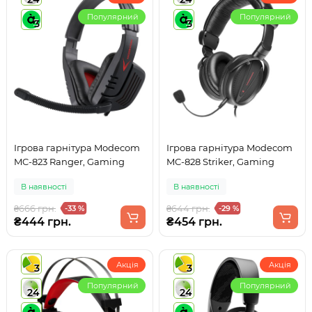
Популярний
Популярний
3
3
Ігрова гарнітура Modecom
Ігрова гарнітура Modecom
MC-823 Ranger, Gaming
MC-828 Striker, Gaming
В наявності
В наявності
₴666 грн.
₴644 грн.
-33 %
-29 %
₴444 грн.
₴454 грн.
Акція
Акція
3
3
Популярний
Популярний
24
24