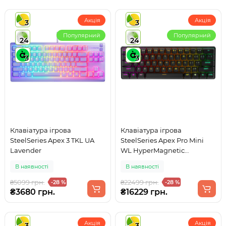
Акція
Акція
3
3
Популярний
Популярний
24
24
3
3
Клавіатура ігрова
Клавіатура ігрова
SteelSeries Apex 3 TKL UA
SteelSeries Apex Pro Mini
Lavender
WL HyperMagnetic
Switches, OmniPoint 2.0,
В наявності
В наявності
OLED
₴5099 грн.
₴22499 грн.
-28 %
-28 %
₴3680 грн.
₴16229 грн.
Акція
Акція
3
3