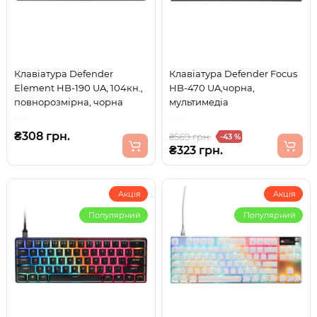
Клавіатура Defender
Клавіатура Defender Focus
Element HB-190 UA, 104кн.,
HB-470 UA,чорна,
повнорозмірна, чорна
мультимедіа
₴308 грн.
₴569 грн.
-43 %
₴323 грн.
Акція
Акція
Популярний
Популярний