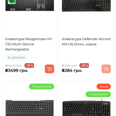
3
Клавіатура бездротова HP
Клавіатура Defender Accord
720 Multi-Device
KM UA,104кн.,чорна
Rechargeable
В наявності
₴5249 грн.
₴426 грн.
-33 %
-33 %
₴3499 грн.
₴284 грн.
Популярний
Акція
Популярний