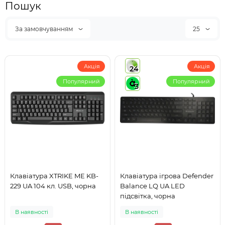
Пошук
За замовчуванням
25
Акція
Акція
24
Популярний
Популярний
3
Клавіатура XTRIKE ME KB-
Клавіатура ігрова Defender
229 UA 104 кл. USB, чорна
Balance LQ UA LED
підсвітка, чорна
В наявності
В наявності