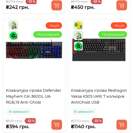
₴278 грн.
₴675 грн.
-13 %
-33 %
₴242 грн.
₴450 грн.
Акція
Акція
24
3
Популярний
Популярний
3
24
3
Клавіатура ігрова Defender
Клавіатура ігрова Redragon
Mayhem GK-360DL UA
Yaksa K505 UKR, 7 кольорів
RGB,19 Anti-Ghost
AntiGhost USB
В наявності
В наявності
₴591 грн.
₴1710 грн.
-33 %
-33 %
₴394 грн.
₴1140 грн.