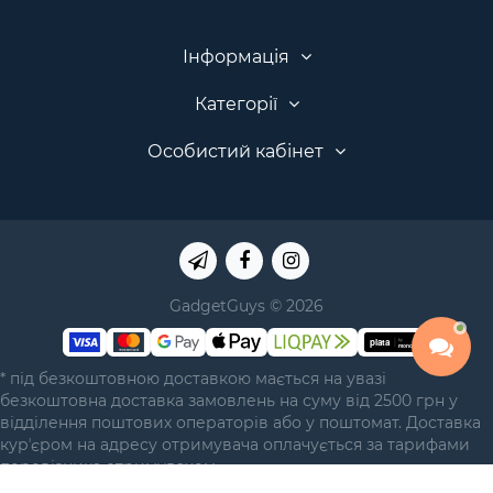
Інформація
Категорії
Особистий кабінет
GadgetGuys © 2026
* під безкоштовною доставкою мається на увазі
безкоштовна доставка замовлень на суму від 2500 грн у
відділення поштових операторів або у поштомат. Доставка
курʼєром на адресу отримувача оплачується за тарифами
перевізника отримувачем.