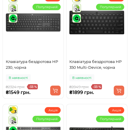
Популярний
Популярний
24
24
3
3
Клавіатура бездротова HP
Клавіатура бездротова HP
230, чорна
350 Multi-Device, чорна
В наявності
В наявності
₴2324 грн.
₴2849 грн.
-33 %
-33 %
₴1549 грн.
₴1899 грн.
Акція
Акція
3
Популярний
Популярний
24