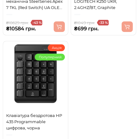
механічна SteelSeries Apex
LOGITECH K250 UKR,
7 TKL (Red Switch) UA OLED
2.4GHZ/BT, Graphite
Smart Display
₴18629 грн.
₴1049 грн.
-43 %
-33 %
₴10584 грн.
₴699 грн.
Акція
Популярний
Клавіатура бездротова HP
435 Programmable
цифрова, чорна