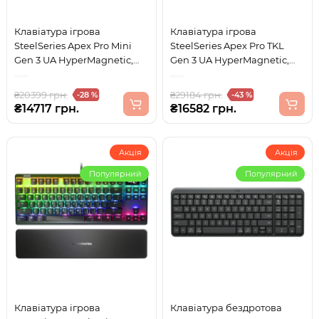
Клавіатура ігрова
Клавіатура ігрова
SteelSeries Apex Pro Mini
SteelSeries Apex Pro TKL
Gen 3 UA HyperMagnetic,
Gen 3 UA HyperMagnetic,
OmniPoint 3.0, OLED
OmniPoint 3.0, OLED, White
₴20399 грн.
₴29184 грн.
-28 %
-43 %
₴14717 грн.
₴16582 грн.
Акція
Акція
Популярний
Популярний
Клавіатура ігрова
Клавіатура бездротова