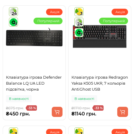
Акція
Акція
24
3
Популярний
Популярний
3
24
3
Клавіатура ігрова Defender
Клавіатура ігрова Redragon
Balance LQ UA LED
Yaksa K505 UKR, 7 кольорів
підсвітка, чорна
AntiGhost USB
В наявності
В наявності
₴675 грн.
₴1710 грн.
-33 %
-33 %
₴450 грн.
₴1140 грн.
Акція
Акція
3
3