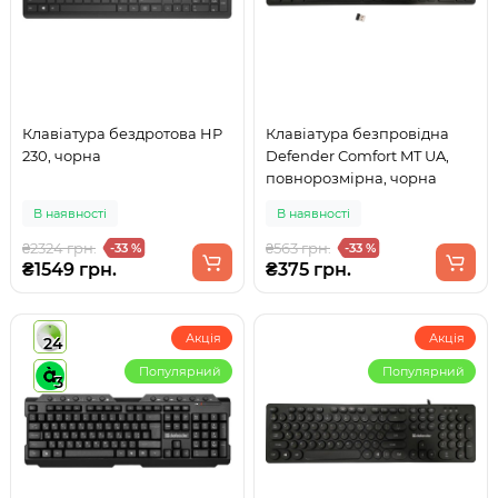
Клавіатура бездротова HP
Клавіатура безпровідна
230, чорна
Defender Comfort MT UA,
повнорозмірна, чорна
В наявності
В наявності
₴2324 грн.
₴563 грн.
-33 %
-33 %
₴1549 грн.
₴375 грн.
Акція
Акція
24
Популярний
Популярний
3