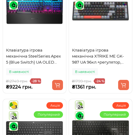
3
3
Клавіатура ігрова
Клавіатура ігрова
механічна SteelSeries Apex
механічна XTRIKE ME GK-
5 (Blue Switch) UA OLED
987 UA 96кл.+регулятор,
Smart Display
RGB, USB, чорно-сіра
В наявності
В наявності
₴12749 грн.
₴1799 грн.
-28 %
-24 %
₴9224 грн.
₴1361 грн.
Акція
Акція
3
24
Популярний
Популярний
24
3
3