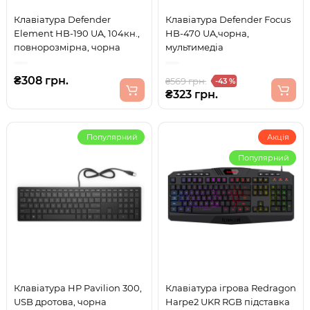
Клавіатура Defender
Клавіатура Defender Focus
Element HB-190 UA, 104кн.,
HB-470 UA,чорна,
повнорозмірна, чорна
мультимедіа
₴308 грн.
₴569 грн.
-43 %
₴323 грн.
Популярний
Акція
Популярний
Клавіатура HP Pavilion 300,
Клавіатура ігрова Redragon
USB дротова, чорна
Harpe2 UKR RGB підставка