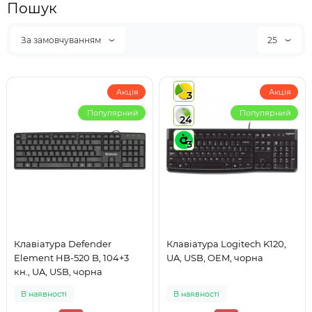
Пошук
За замовчуванням
25
Акція
Акція
3
Популярний
Популярний
24
3
Клавіатура Defender
Клавіатура Logitech K120,
Element HB-520 B, 104+3
UA, USB, OEM, чорна
кн., UA, USB, чорна
В наявності
В наявності