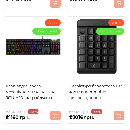
Акція
Акція
Популярний
Популярний
Клавіатура ігрова
Клавіатура бездротова HP
механічна XTRIKE ME GK-
435 Programmable
981 UA 104кл. райдужна
цифрова, чорна
LED підсвітка, USB, чорна
₴2042 грн.
₴3549 грн.
-43 %
-43 %
₴1160 грн.
₴2016 грн.