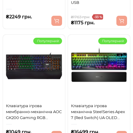
USB
₴2249 грн.
₴1763 грн.
-33 %
₴1175 грн.
Популярний
Популярний
Клавіатура ігрова
Клавіатура ігрова
мембранно-механічна AOC
механічна SteelSeries Apex
GK200 Gaming RGB
7 (Red Switch) UA OLED
райдужна підсвітка USB
Smart Display
₴1049 грн.
₴16499 грн.