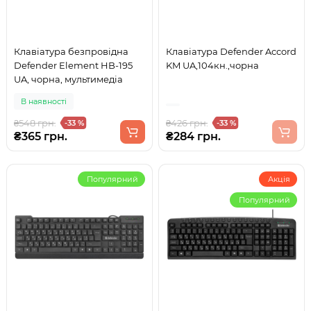
Клавіатура безпровідна
Клавіатура Defender Accord
Defender Element HB-195
KM UA,104кн.,чорна
UA, чорна, мультимедіа
В наявності
₴548 грн.
₴426 грн.
-33 %
-33 %
₴365 грн.
₴284 грн.
Популярний
Акція
Популярний