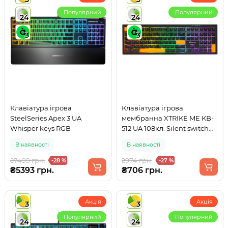
Популярний
Популярний
24
24
3
3
Клавіатура ігрова
Клавіатура ігрова
SteelSeries Apex 3 UA
мембранна XTRIKE ME KB-
Whisper keys RGB
512 UA 108кл. Silent switch
LED підсвітка, USB, чорна
В наявності
В наявності
₴7499 грн.
₴974 грн.
-28 %
-27 %
₴5393 грн.
₴706 грн.
Акція
Акція
3
3
Популярний
Популярний
24
24