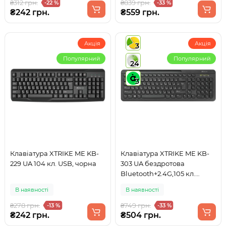
₴312 грн.
₴839 грн.
-22 %
-33 %
₴242 грн.
₴559 грн.
Акція
Акція
3
Популярний
Популярний
24
3
Клавіатура XTRIKE ME KB-
Клавіатура XTRIKE ME KB-
229 UA 104 кл. USB, чорна
303 UA бездротова
Bluetooth+2.4G,105 кл.
чорна
В наявності
В наявності
₴278 грн.
₴749 грн.
-13 %
-33 %
₴242 грн.
₴504 грн.