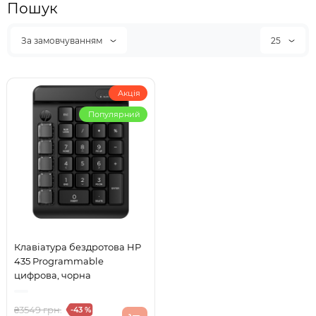
Пошук
За замовчуванням
25
Акція
Популярний
Клавіатура бездротова HP
435 Programmable
цифрова, чорна
₴3549 грн.
-43 %