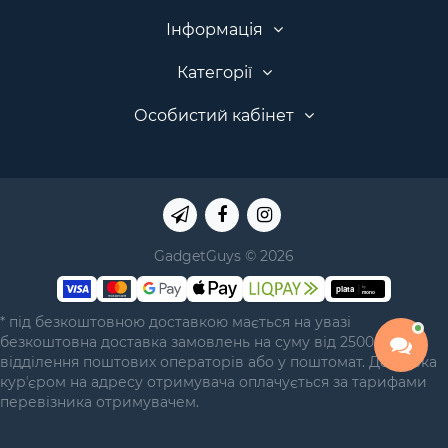
Інформація
Категорії
Особистий кабінет
GadgetGuys © 2026
* під безкоштовною доставкою мається на увазі
безкоштовна доставка замовлень на суму від 2500 грн у
відділення поштових операторів або у поштомат. Доставка
курʼєром на адресу отримувача оплачується за тарифами
перевізника отримувачем.