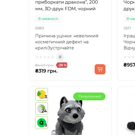
приборкати дракона”, 200
Чорн
мм, 3D-друк FDM, чорний
друк
В наявності
В на
6989
5617
Причина уцінки: невеликий
Ігра
косметичний дефект на
Чорн
криліЗустрічайте
Відчу
легендарного дракона —
іграш
0
Беззубика (T..
₴957
₴449 грн.
-29 %
₴319 грн.
3
Популярний
24
3