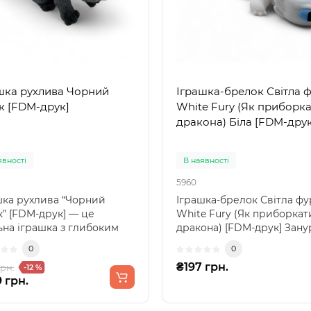
шка рухлива Чорний
Іграшка-брелок Світла ф
к [FDM-друк]
White Fury (Як приборк
дракона) Біла [FDM-друк
явності
В наявності
5960
шка рухлива “Чорний
Іграшка-брелок Світла фу
к” [FDM-друк] — це
White Fury (Як приборкат
ьна іграшка з глибоким
дракона) [FDM-друк] Зану
им забарвленням та кон..
у світ казков..
0
0
₴197 грн.
грн.
-12 %
 грн.