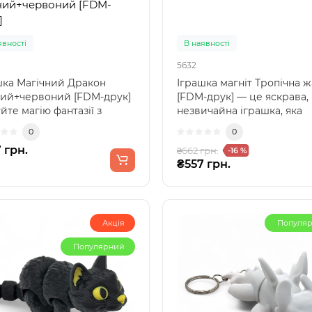
ий+червоний [FDM-
]
явності
В наявності
5632
шка Магічний Дракон
Іграшка магніт Тропічна 
ий+червоний [FDM-друк]
[FDM-друк] — це яскрава,
йте магію фантазії з
незвичайна іграшка, яка
кою Дракон, виг..
миттєво привертає уваг..
0
0
 грн.
₴662 грн.
-16 %
₴557 грн.
Акція
Популя
Популярний