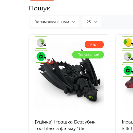
Пошук
За замовчуванням
25
24
Акція
Популярний
3
2
[Уцінка] Іграшка Беззубик
Ігра
Toothless з фільму “Як
Silk