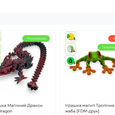
3
3
Популярний
А
Популя
4
24
3
3
шка Магічний Дракон
Іграшка магніт Тропічна
 Dragon
жаба [FDM-друк]