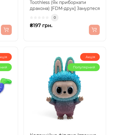
Toothless (Як приборкати
дракона) [FDM-друк] Зануртеся
M-
у світ казкових пр..
0
₴197 грн.
кція
Акція
рний
Популярний