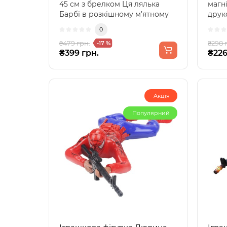
45 см з брелком Ця лялька
магні
Барбі в розкішному м’ятному
друк
платті ..
стане
0
₴479 грн.
₴298 
-17 %
₴399 грн.
₴226
Акція
Популярний