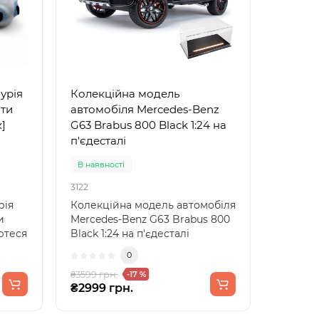
урія
Колекційна модель
ати
автомобіля Mercedes-Benz
]
G63 Brabus 800 Black 1:24 на
п'єдесталі
В наявності
3122
рія
Колекційна модель автомобіля
и
Mercedes-Benz G63 Brabus 800
ртеся
Black 1:24 на п'єдесталі
Зануртесь у св..
0
₴3599 грн.
-17 %
₴2999 грн.