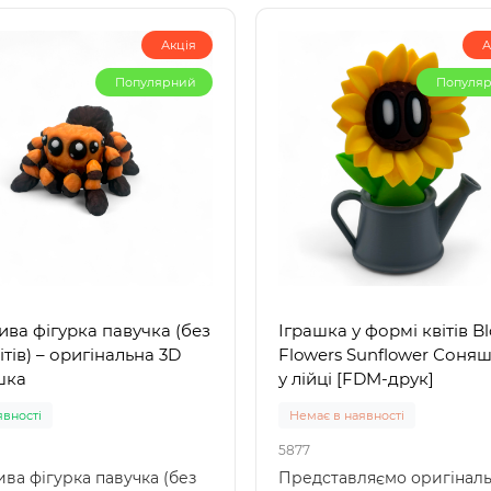
Акція
А
Популярний
Популя
ива фігурка павучка (без
Іграшка у формі квітів B
ітів) – оригінальна 3D
Flowers Sunflower Соня
шка
у лійці [FDM-друк]
явності
Немає в наявності
5877
ива фігурка павучка (без
Представляємо оригінал