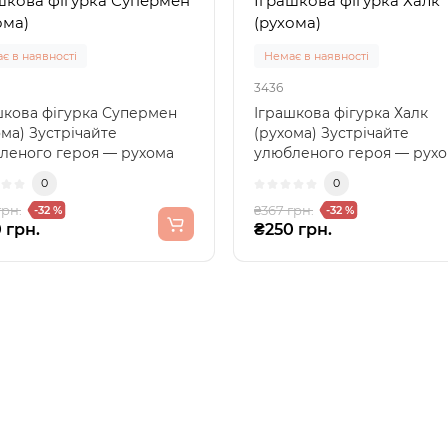
шкова фігурка Супермен
Іграшкова фігурка Халк
ома)
(рухома)
є в наявності
Немає в наявності
3436
шкова фігурка Супермен
Іграшкова фігурка Халк
ома) Зустрічайте
(рухома) Зустрічайте
леного героя — рухома
улюбленого героя — рух
ка Супермен! ..
фігурка Халк! Ця інтер..
0
0
грн.
₴367 грн.
-32 %
-32 %
 грн.
₴250 грн.