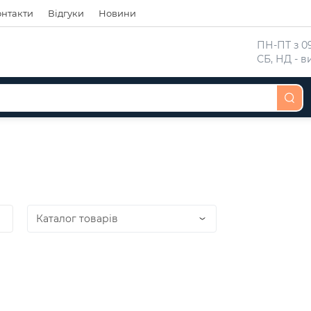
онтакти
Відгуки
Новини
 ПН-ПТ з 09
 СБ, НД - 