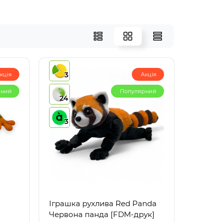
3
кція
Акція
рний
Популярний
24
3
Іграшка рухлива Red Panda
Червона панда [FDM-друк]