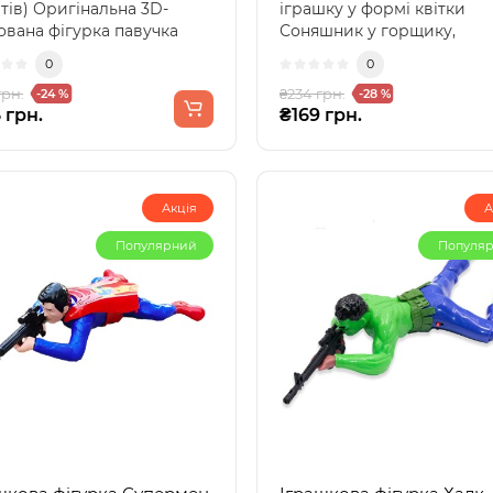
тів) Оригінальна 3D-
іграшку у формі квітки
ована фігурка павучка
Соняшник у горщику,
 яскравим до..
виготовлену методом FD
0
0
друку з..
грн.
₴234 грн.
-24 %
-28 %
 грн.
₴169 грн.
Акція
А
Популярний
Популя