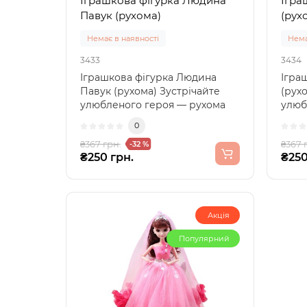
Іграшкова фігурка Людина
Ігра
Павук (рухома)
(рух
Немає в наявності
Нема
3433
3434
Іграшкова фігурка Людина
Ігра
Павук (рухома) Зустрічайте
(рух
улюбленого героя — рухома
улюб
фігурка Людина Паву..
фігур
0
₴367 грн.
₴367 
-32 %
₴250 грн.
₴250
Акція
Популярний