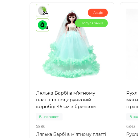
24
Акція
Популярний
3
Лялька Барбі в м’ятному
Рухл
платті та подарунковій
магн
коробці 45 см з брелком
ігра
В наявності
В на
5886
6843
Лялька Барбі в м’ятному платті
Рухл