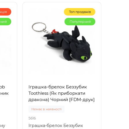
кція
Топ продажів
рний
Популярний
lob
Іграшка-брелок Беззубик
шник
Toothless (Як приборкати
дракона) Чорний [FDM-друк]
Немає в наявності
5616
ьну
Іграшка-брелок Беззубик