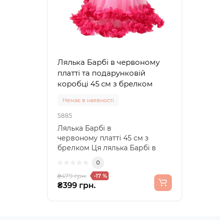
Лялька Барбі в червоному
платті та подарунковій
коробці 45 см з брелком
Немає в наявності
5885
Лялька Барбі в
червоному платті 45 см з
брелком Ця лялька Барбі в
розкішному червоному ..
0
₴479 грн.
-17 %
₴399 грн.