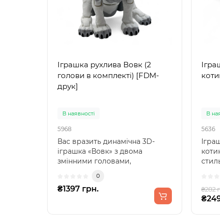
Іграшка рухлива Вовк (2
Ігра
голови в комплекті) [FDM-
коти
друк]
В наявності
В на
5968
5636
Вас вразить динамічна 3D-
Ігра
іграшка «Вовк» з двома
коти
змінними головами,
стил
виготовлена методом FDM-
чорн
0
друку з в..
₴1397 грн.
₴282 
₴249