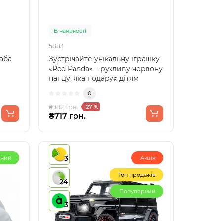
В наявності
5883
жаба
Зустрічайте унікальну іграшку
«Red Panda» – рухливу червону
панду, яка подарує дітям
години творчих ..
0
₴982 грн.
-27 %
₴717 грн.
3
рний
Акція
Топ продажів
24
Популярний
3