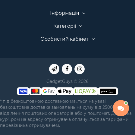
Інформація
Категорії
Особистий кабінет
GadgetGuys © 2026
* під безкоштовною доставкою мається на увазі
безкоштовна доставка замовлень на суму від 2500 грн у
відділення поштових операторів або у поштомат. Доставка
курʼєром на адресу отримувача оплачується за тарифами
перевізника отримувачем.