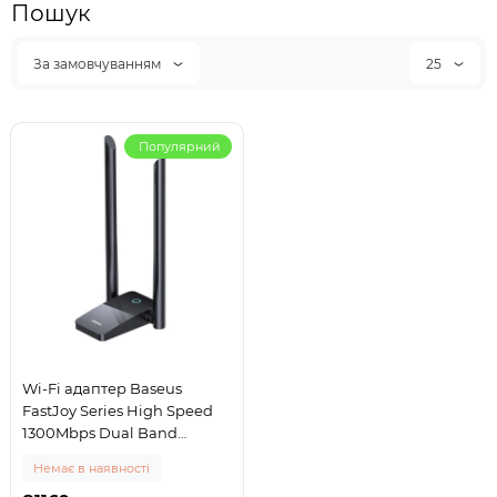
Пошук
За замовчуванням
25
Популярний
Wi-Fi адаптер Baseus
FastJoy Series High Speed
1300Mbps Dual Band
2.4Ghz/5Ghz USB Wifi
Немає в наявності
Adapter (B01317600111-05)