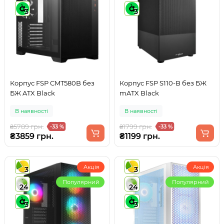
3
3
Корпус FSP CMT580B без
Корпус FSP S110-B без БЖ
БЖ ATX Black
mATX Black
В наявності
В наявності
₴5789 грн.
₴1799 грн.
-33 %
-33 %
₴3859 грн.
₴1199 грн.
Акція
Акція
3
3
Популярний
Популярний
24
24
3
3