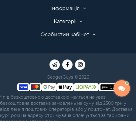
Інформація
Категорії
Особистий кабінет
GadgetGuys © 2026
* під безкоштовною доставкою мається на увазі
безкоштовна доставка замовлень на суму від 2500 грн у
відділення поштових операторів або у поштомат. Доставка
курʼєром на адресу отримувача оплачується за тарифами
перевізника отримувачем.