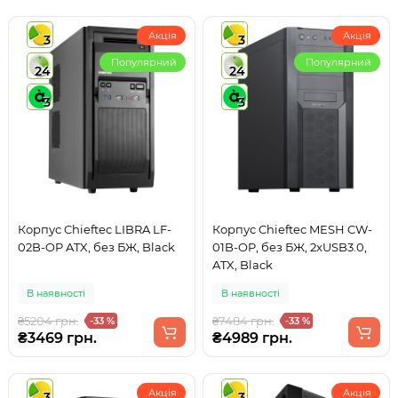
Акція
Акція
3
3
Популярний
Популярний
24
24
3
3
Корпус Chieftec LIBRA LF-
Корпус Chieftec MESH CW-
02B-OP ATX, без БЖ, Black
01B-OP, без БЖ, 2xUSB3.0,
ATX, Black
В наявності
В наявності
₴5204 грн.
₴7484 грн.
-33 %
-33 %
₴3469 грн.
₴4989 грн.
Акція
Акція
3
3