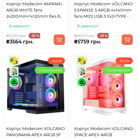
Корпус Modecom AMIRANI
Корпус Modecom VOLCANO
ARGB WHITE fans
EXPANSE S ARGB 4x140mm
2x200mm+1x120mm без БЖ
fans MIDI USB 3.0x2+TYPE-C
ATX
WHITE без БЖ ATX
В наявності
В наявності
₴5339 грн.
₴8639 грн.
-33 %
-33 %
₴3564 грн.
₴5759 грн.
Акція
Акція
3
3
Популярний
Популярний
24
24
3
3
Корпус Modecom VOLCANO
Корпус Modecom VOLCANO
PANORAMA APEX ARGB 5F
SPACE APEX ARGB