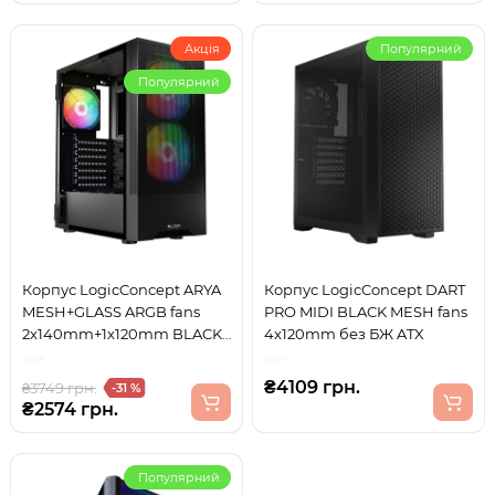
Акція
Популярний
Популярний
Корпус LogicConcept ARYA
Корпус LogicConcept DART
MESH+GLASS ARGB fans
PRO MIDI BLACK MESH fans
2x140mm+1x120mm BLACK
4x120mm без БЖ ATX
без БЖ ATX
₴4109 грн.
₴3749 грн.
-31 %
₴2574 грн.
Популярний