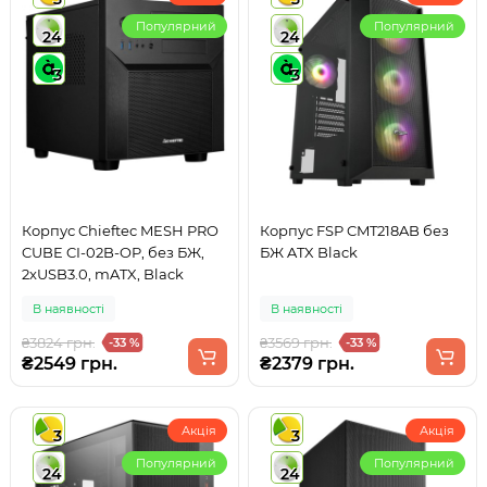
Популярний
Популярний
24
24
3
3
Корпус Chieftec MESH PRO
Корпус FSP CMT218AB без
CUBE CI-02B-OP, без БЖ,
БЖ ATX Black
2xUSB3.0, mATX, Black
В наявності
В наявності
₴3824 грн.
₴3569 грн.
-33 %
-33 %
₴2549 грн.
₴2379 грн.
Акція
Акція
3
3
Популярний
Популярний
24
24