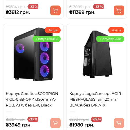
₴5684 грн.
₴17099 грн.
-33 %
-33 %
₴3812 грн.
₴11399 грн.
Акція
Акція
Популярний
Популярний
Корпус Chieftec SCORPION
Корпус LogicConcept AGIR
4 GL-04B-OP 4x120mm A-
MESH+GLASS fan 120mm
RGB, ATX, без БЖ, Black
BLACK без БЖ ATX
₴5924 грн.
₴2924 грн.
-33 %
-32 %
₴3949 грн.
₴1980 грн.