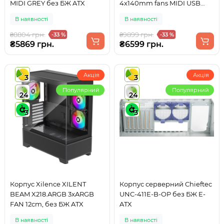
MIDI GREY без БЖ ATX
4x140mm fans MIDI USB
3.0x2+TYPE-C WHITE без БЖ
В наявності
В наявності
ATX
₴8804 грн.
₴9899 грн.
-33 %
-33 %
₴5869 грн.
₴6599 грн.
Акція
Акція
3
3
Популярний
Популярний
24
24
3
3
Корпус Xilence XILENT
Корпус серверний Chieftec
BEAM X218.ARGB 3xARGB
UNC-411E-B-OP без БЖ E-
FAN 12cm, без БЖ ATX
ATX
В наявності
В наявності