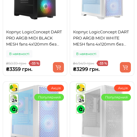
Корпус LogicConcept DART
Корпус LogicConcept DART
PRO ARGB MIDI BLACK
PRO ARGB MIDI WHITE
MESH fans 4x120mm без
MESH fans 4x120mm без
БЖ ATX
БЖ ATX
В наявності
В наявності
₴5039 грн.
₴4949 грн.
-33 %
-33 %
₴3359 грн.
₴3299 грн.
Акція
Акція
3
3
Популярний
Популярний
24
24
3
3