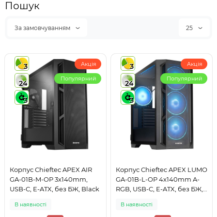
Пошук
За замовчуванням
25
Акція
Акція
3
3
Популярний
Популярний
24
24
3
3
Корпус Chieftec APEX AIR
Корпус Chieftec APEX LUMO
GA-01B-M-OP 3x140mm,
GA-01B-L-OP 4x140mm A-
USB-C, E-ATX, без БЖ, Black
RGB, USB-C, E-ATX, без БЖ,
Black
В наявності
В наявності