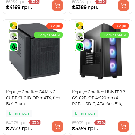
₴6254 грн.
₴8084 грн.
-33 %
-33 %
₴4169 грн.
₴5389 грн.
Акція
Акція
3
3
Популярний
Популярний
24
24
3
3
Корпус Chieftec GAMING
Корпус Chieftec HUNTER 2
CUBE CI-01B-OP mATX, без
GS-02B-OP 4x120mm A-
БЖ, Black
RGB, USB-C, ATX, без БЖ,
Black
В наявності
В наявності
₴4079 грн.
₴5039 грн.
-33 %
-33 %
₴2723 грн.
₴3359 грн.