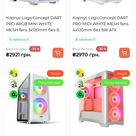
Корпус LogicConcept DART
Корпус LogicConcept DART
PRO ARGB MINI WHITE
PRO MIDI WHITE MESH fans
MESH fans 3x120mm без БЖ
4x120mm без БЖ ATX
mATX
В наявності
В наявності
₴4349 грн.
₴4424 грн.
-33 %
-33 %
₴2921 грн.
₴2970 грн.
Акція
Акція
3
3
Популярний
Популярний
24
24
3
3