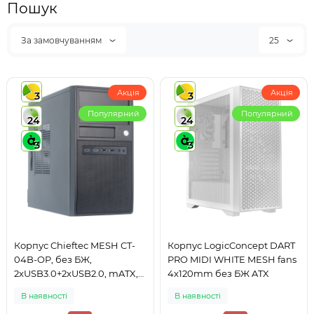
Пошук
За замовчуванням
25
Акція
Акція
3
3
Популярний
Популярний
24
24
3
3
Корпус Chieftec MESH CT-
Корпус LogicConcept DART
04B-OP, без БЖ,
PRO MIDI WHITE MESH fans
2xUSB3.0+2xUSB2.0, mATX,
4x120mm без БЖ ATX
Black
В наявності
В наявності