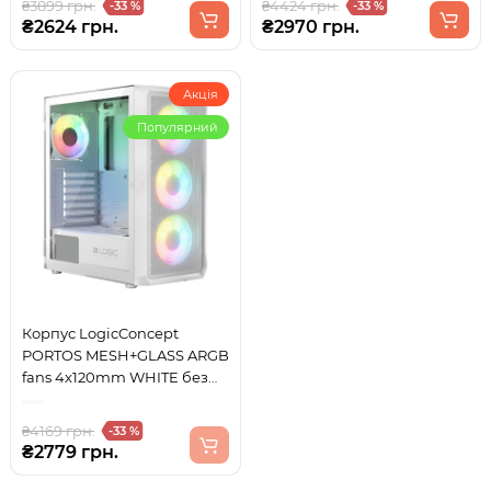
₴3899 грн.
₴4424 грн.
-33 %
-33 %
₴2624 грн.
₴2970 грн.
Акція
Популярний
Корпус LogicConcept
PORTOS MESH+GLASS ARGB
fans 4x120mm WHITE без
БЖ ATX
₴4169 грн.
-33 %
₴2779 грн.