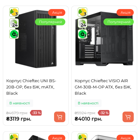
Акція
Акція
3
3
Популярний
Популярний
24
24
3
3
Корпус Chieftec UNI BS-
Корпус Chieftec VISIO AIR
20B-OP, без БЖ, mATX,
GM-30B-M-OP ATX, без БЖ,
Black
Black
В наявності
В наявності
₴4679 грн.
₴5924 грн.
-33 %
-32 %
₴3119 грн.
₴4010 грн.
Акція
Акція
3
3