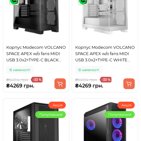
3
3
Корпус Modecom VOLCANO
Корпус Modecom VOLCANO
SPACE APEX w/o fans MIDI
SPACE APEX w/o fans MIDI
USB 3.0x2+TYPE-C BLACK
USB 3.0x2+TYPE-C WHITE
без БЖ ATX
без БЖ ATX
В наявності
В наявності
₴6404 грн.
₴6404 грн.
-33 %
-33 %
₴4269 грн.
₴4269 грн.
Акція
Акція
Популярний
Популярний