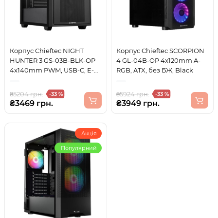
Корпус Chieftec NIGHT
Корпус Chieftec SCORPION
HUNTER 3 GS-03B-BLK-OP
4 GL-04B-OP 4x120mm A-
4x140mm PWM, USB-C, E-
RGB, ATX, без БЖ, Black
ATX, без БЖ, Black
₴5204 грн.
₴5924 грн.
-33 %
-33 %
₴3469 грн.
₴3949 грн.
Акція
Популярний