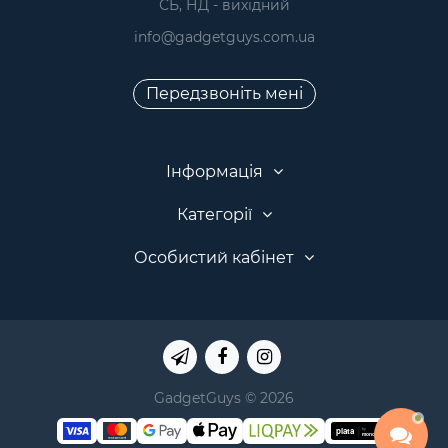
 СБ, НД - вихідний
info@gadgetguys.com.ua
Передзвоніть мені
Інформація
Категорії
Особистий кабінет
GadgetGuys © 2026