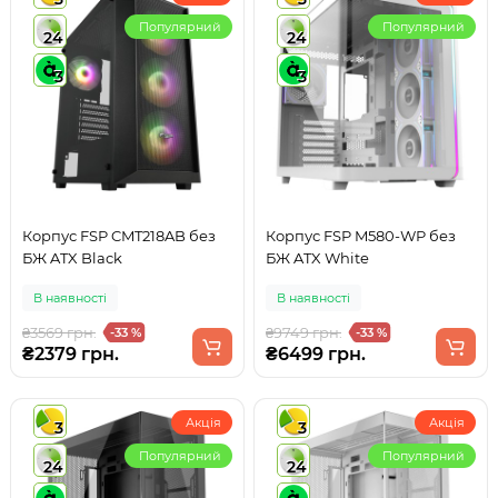
Популярний
Популярний
24
24
3
3
Корпус FSP CMT218AB без
Корпус FSP M580-WP без
БЖ ATX Black
БЖ ATX White
В наявності
В наявності
₴3569 грн.
₴9749 грн.
-33 %
-33 %
₴2379 грн.
₴6499 грн.
Акція
Акція
3
3
Популярний
Популярний
24
24