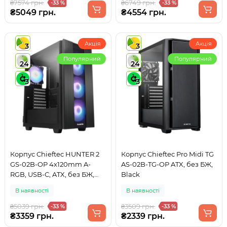
₴7574 грн.
₴6749 грн.
-33 %
-33 %
₴5049 грн.
₴4554 грн.
Акція
Акція
3
3
Популярний
Популярний
24
24
3
3
Корпус Chieftec HUNTER 2
Корпус Chieftec Pro Midi TG
GS-02B-OP 4x120mm A-
AS-02B-TG-OP ATX, без БЖ,
RGB, USB-C, ATX, без БЖ,
Black
Black
В наявності
В наявності
₴5039 грн.
₴3509 грн.
-33 %
-33 %
₴3359 грн.
₴2339 грн.