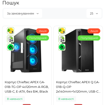
Пошук
За замовчуванням
25
Акція
Акція
3
3
Популярний
Популярний
24
24
3
3
Корпус Chieftec APEX GA-
Корпус Chieftec APEX Q GA-
01B-TG-OP 4x120mm A-RGB,
01B-Q-OP
USB-C, E-ATX, без БЖ, Black
2x140mm+1x120mm, USB-C,
E-ATX, без БЖ, Black
В наявності
В наявності