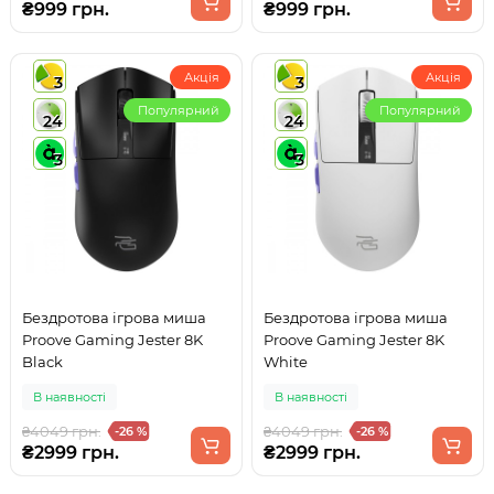
₴999 грн.
₴999 грн.
Акція
Акція
3
3
Популярний
Популярний
24
24
3
3
Бездротова ігрова миша
Бездротова ігрова миша
Proove Gaming Jester 8K
Proove Gaming Jester 8K
Black
White
В наявності
В наявності
₴4049 грн.
₴4049 грн.
-26 %
-26 %
₴2999 грн.
₴2999 грн.