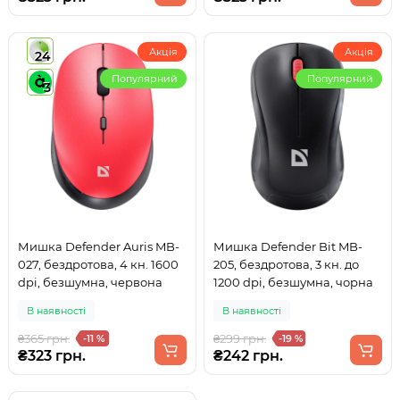
Акція
Акція
24
Популярний
Популярний
3
Мишка Defender Auris MB-
Мишка Defender Bit MB-
027, бездротова, 4 кн. 1600
205, бездротова, 3 кн. до
dpi, безшумна, червона
1200 dpi, безшумна, чорна
В наявності
В наявності
₴365 грн.
₴299 грн.
-11 %
-19 %
₴323 грн.
₴242 грн.