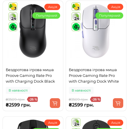
Акція
Акція
3
3
Популярний
Популярний
24
24
3
3
Бездротова ігрова миша
Бездротова ігрова миша
Proove Gaming Rate Pro
Proove Gaming Rate Pro
with Charging Dock Black
with Charging Dock White
В наявності
В наявності
₴3509 грн.
₴3509 грн.
-26 %
-26 %
₴2599 грн.
₴2599 грн.
Акція
Акція
24