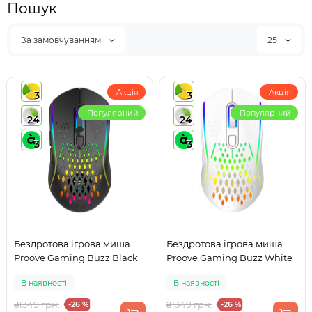
Пошук
За замовчуванням
25
Акція
Акція
3
3
Популярний
Популярний
24
24
3
3
Бездротова ігрова миша
Бездротова ігрова миша
Proove Gaming Buzz Black
Proove Gaming Buzz White
В наявності
В наявності
₴1349 грн.
₴1349 грн.
-26 %
-26 %