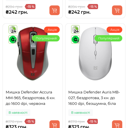
₴284 грн.
₴284 грн.
-15 %
-15 %
₴242 грн.
₴242 грн.
Акція
Акція
24
24
Популярний
Популярний
3
3
Мишка Defender Accura
Мишка Defender Auris MB-
MM-965, бездротова, 6 кн.
027, бездротова, 3 кн. до
до 1600 dpi, червона
1600 dpi, безшумна, біла
В наявності
В наявності
₴378 грн.
₴378 грн.
-15 %
-15 %
₴323 грн.
₴323 грн.