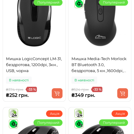
Популярний
Популярний
3
Мишка LogicConcept LM-31,
Мишка Media-Tech Morlock
бездротова, 1200dpi, 3кн.,
BT Bluetooth 3.0,
USB, чорна
бездротова, 5 кн.,1600dpi,
чорна
В наявності
В наявності
₴374 грн.
₴524 грн.
-33 %
-33 %
₴252 грн.
₴349 грн.
Акція
Акція
24
24
Популярний
Популярний
3
3