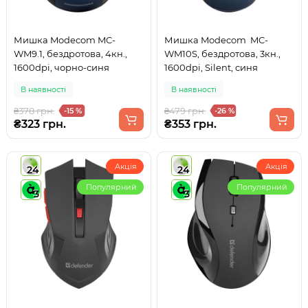
Мишка Modecom MC-
Мишка Modecom MC-
WM9.1, бездротова, 4кн.,
WM10S, бездротова, 3кн.,
1600dpi, чорно-синя
1600dpi, Silent, синя
В наявності
В наявності
₴378 грн.
₴479 грн.
-15 %
-26 %
₴323 грн.
₴353 грн.
Акція
Акція
24
24
Популярний
Популярний
3
3