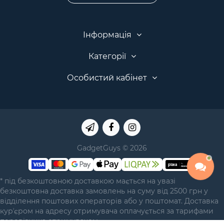
Інформація
Категорії
Особистий кабінет
GadgetGuys © 2026
* під безкоштовною доставкою мається на увазі
безкоштовна доставка замовлень на суму від 2500 грн у
відділення поштових операторів або у поштомат. Доставка
курʼєром на адресу отримувача оплачується за тарифами
перевізника отримувачем.