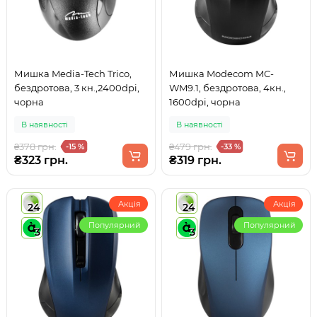
Мишка Media-Tech Trico,
Мишка Modecom MC-
бездротова, 3 кн.,2400dpi,
WM9.1, бездротова, 4кн.,
чорна
1600dpi, чорна
В наявності
В наявності
₴378 грн.
₴479 грн.
-15 %
-33 %
₴323 грн.
₴319 грн.
Акція
Акція
24
24
Популярний
Популярний
3
3