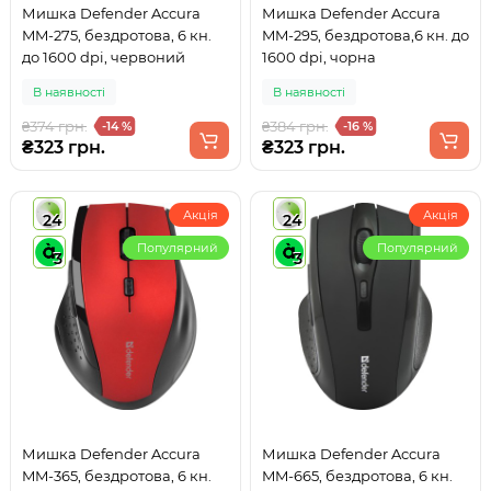
Мишка Defender Accura
Мишка Defender Accura
MM-275, бездротова, 6 кн.
MM-295, бездротова,6 кн. до
до 1600 dpi, червоний
1600 dpi, чорна
В наявності
В наявності
₴374 грн.
₴384 грн.
-14 %
-16 %
₴323 грн.
₴323 грн.
Акція
Акція
24
24
Популярний
Популярний
3
3
Мишка Defender Accura
Мишка Defender Accura
MM-365, бездротова, 6 кн.
MM-665, бездротова, 6 кн.