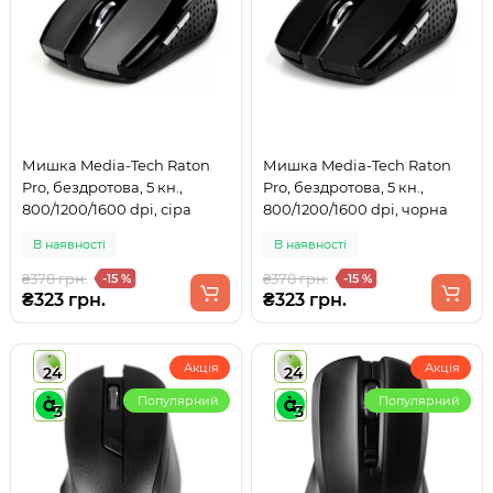
Мишка Media-Tech Raton
Мишка Media-Tech Raton
Pro, бездротова, 5 кн.,
Pro, бездротова, 5 кн.,
800/1200/1600 dpi, сіра
800/1200/1600 dpi, чорна
В наявності
В наявності
₴378 грн.
₴378 грн.
-15 %
-15 %
₴323 грн.
₴323 грн.
Акція
Акція
24
24
Популярний
Популярний
3
3